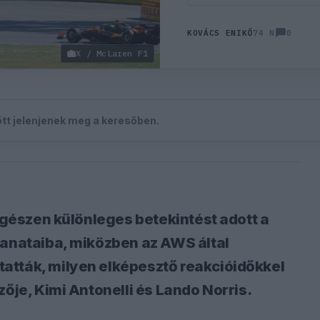
0
KOVÁCS ENIKŐ
74 N
X / McLaren F1
zött jelenjenek meg a keresőben.
 egészen különleges betekintést adott a
lanataiba, miközben az AWS által
atták, milyen elképesztő reakcióidőkkel
zője, Kimi Antonelli és Lando Norris.