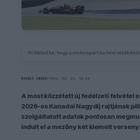
Itt állítsd be, hogy a motorsport.hu hírei elsők kö
KOVÁCS ENIKŐ
/
2026. 05. 25. 16:10
A most közzétett új fedélzeti felvétel
2026-os Kanadai Nagydíj rajtjának pil
szolgáltatott adatok pontosan megmut
indult el a mezőny két kiemelt verseny