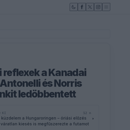
i reflexek a Kanadai
Antonelli és Norris
nkit ledöbbentett
12 n
D KI
 küzdelem a Hungaroringen – óriási előzés
 váratlan kiesés is megfűszerezte a futamot