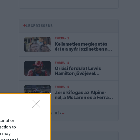
LEGFRISSEBB
FORMA-1
Kellemetlen meglepetés
érte a nyári szünetben a
Forma–1-es pilótát
FORMA-1
Óriási fordulat Lewis
Hamilton jövőjével
kapcsolatban
FORMA-1
Zéró kifogás az Alpine-
nál, a McLaren és a Ferrari
a célkeresztben
→
ÖSSZES FRISS HÍR
sonal or
ection to
ou may
HIRDETÉS
 personal