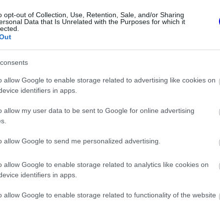
knál, különösen egy olyan modern F1-es
o opt-out of Collection, Use, Retention, Sale, and/or Sharing
s tökéletes kombinációja létfontosságú.
ersonal Data that Is Unrelated with the Purposes for which it
lected.
Out
consents
o allow Google to enable storage related to advertising like cookies on
evice identifiers in apps.
o allow my user data to be sent to Google for online advertising
s.
to allow Google to send me personalized advertising.
FORMA-1
o allow Google to enable storage related to analytics like cookies on
en, akinek több
A Hondánál hisznek az
evice identifiers in apps.
ímet kellett volna
áttörésben, teljesen új motorral
Larennel
érkeznek a Holland Nagydíjra az
o allow Google to enable storage related to functionality of the website
Aston Martinnal