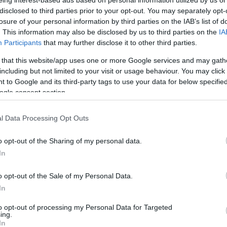
ause the server or network failed or because the
disclosed to third parties prior to your opt-out. You may separately opt-
s not supported.
losure of your personal information by third parties on the IAB’s list of
. This information may also be disclosed by us to third parties on the
IA
Participants
that may further disclose it to other third parties.
 that this website/app uses one or more Google services and may gath
including but not limited to your visit or usage behaviour. You may click 
Video
 to Google and its third-party tags to use your data for below specifi
Player
is
ogle consent section.
loading.
l Data Processing Opt Outs
o opt-out of the Sharing of my personal data.
In
o opt-out of the Sale of my Personal Data.
In
to opt-out of processing my Personal Data for Targeted
ezése látványosan érzékeltette, mennyire
ing.
In