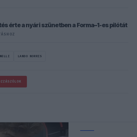
és érte a nyári szünetben a Forma–1-es pilótát
TÁSHOZ
NELLI
LANDO NORRIS
OZZÁSZÓLOK