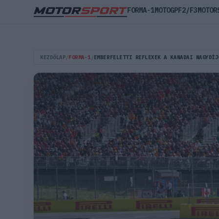
FORMA-1
MOTOGP
F2/F3
MOTOR
KEZDŐLAP
/
FORMA-1
/
EMBERFELETTI REFLEXEK A KANADAI NAGYDÍJ