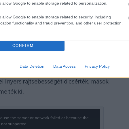
punk erről, ami ugyancsak bizonyítja,
o allow Google to enable storage related to personalization.
enyzők, akik tényleg a világ legjobbjai közül
o allow Google to enable storage related to security, including
cation functionality and fraud prevention, and other user protection.
CONFIRM
ztotta meg, az AWS teljesítményelemző
t komoly vitát indított el a rajongók között.
Data Deletion
Data Access
Privacy Policy
latti reakcióidő szinte már ösztönszerű
lli nyers rajtsebességét dicsérték, mások
melték ki.
ause the server or network failed or because the
s not supported.