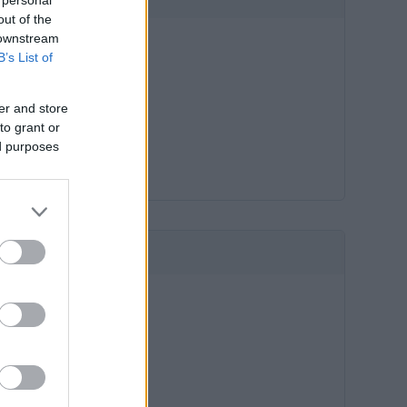
out of the
 downstream
B’s List of
er and store
to grant or
ed purposes
HIRDETÉS