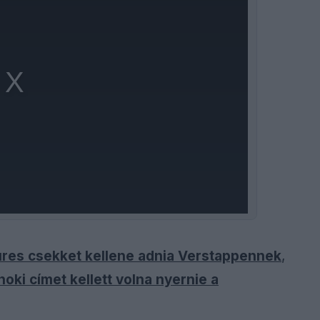
 üres csekket kellene adnia Verstappennek
,
oki címet kellett volna nyernie a