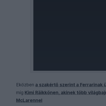
Eközben
a szakértő szerint a Ferrarinak
míg
Kimi Räikkönen, akinek több világbajn
McLarennel