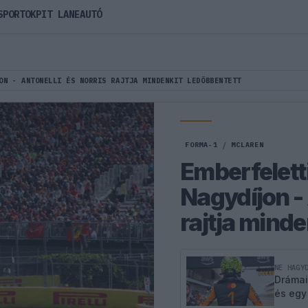
SPORTOK
PIT LANE
AUTÓ
ON - ANTONELLI ÉS NORRIS RAJTJA MINDENKIT LEDÖBBENTETT
FORMA-1
/
MCLAREN
Emberfelett
Nagydíjon - 
rajtja minde
NE HAGY
Drámai
és egy