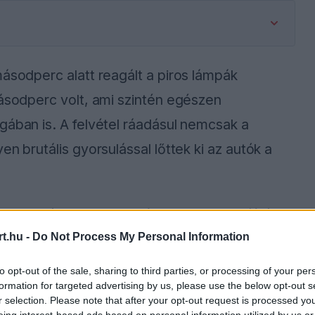
másodperc alatt reagált a piros lámpák
másodperc volt, ami szintén egészen
gában is. A felvétel ráadásul nemcsak a
n brutális gyorsulással lőttek ki az autók a
a 5,45 másodperc alatt érte el a 200 km/órás
t.hu -
Do Not Process My Personal Information
an, 5,32 másodperc alatt jutott el ugyanerre
to opt-out of the sale, sharing to third parties, or processing of your per
formation for targeted advertising by us, please use the below opt-out s
r selection. Please note that after your opt-out request is processed y
eing interest-based ads based on personal information utilized by us or