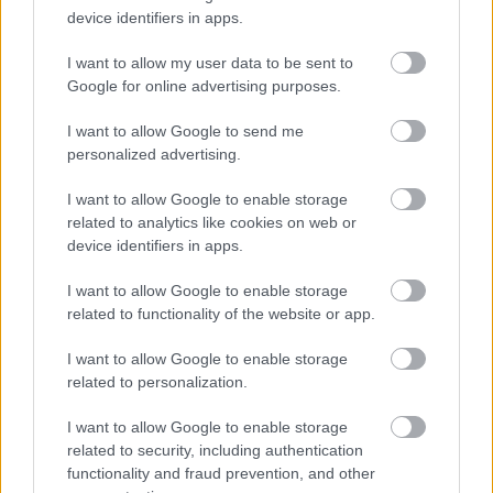
device identifiers in apps.
CAD-rendszerek helyett" - nyilatkozta Newey.
I want to allow my user data to be sent to
Google for online advertising purposes.
"Számomra ez olyan, mint az anyanyelv, hiszen
ezen nőttem fel, mivel a CAD-rendszerek csak a
I want to allow Google to send me
personalized advertising.
kilencvenes években váltak igazán elterjedtté. Bár
alapszinten értek a számítógépes tervezéshez,
I want to allow Google to enable storage
related to analytics like cookies on web or
lényegesen lassabban dolgozom vele."
device identifiers in apps.
I want to allow Google to enable storage
A szakember részletesen kifejtette a
related to functionality of the website or app.
hagyományos tervezési módszer előnyeit.
I want to allow Google to enable storage
"Amikor egy rajzon dolgozom, és végül száz
related to personalization.
vonal látható rajta, valójában kétszázat húztam
I want to allow Google to enable storage
meg és százat radíroztam ki közben. Az ötletek
related to security, including authentication
fejlesztése során folyamatosan változtatok a
functionality and fraud prevention, and other