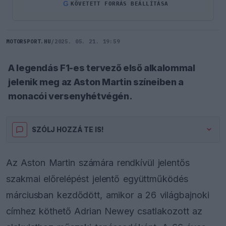
G
KÖVETETT FORRÁS BEÁLLÍTÁSA
MOTORSPORT.HU
/
2025. 05. 21. 19:59
A legendás F1-es tervező első alkalommal
jelenik meg az Aston Martin színeiben a
monacói versenyhétvégén.
SZÓLJ HOZZÁ TE IS!
Az Aston Martin számára rendkívül jelentős
szakmai előrelépést jelentő együttműködés
márciusban kezdődött, amikor a 26 világbajnoki
címhez köthető Adrian Newey csatlakozott az