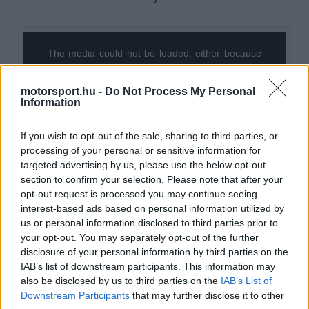
The media could not be loaded, either because
This
the server or network failed or because the format
is
is not supported.
motorsport.hu -
Do Not Process My Personal
Video
a
Information
Player
is
loading.
modal
If you wish to opt-out of the sale, sharing to third parties, or
window.
processing of your personal or sensitive information for
targeted advertising by us, please use the below opt-out
section to confirm your selection. Please note that after your
opt-out request is processed you may continue seeing
interest-based ads based on personal information utilized by
Hagyományos módszerek a modern F1-ben
us or personal information disclosed to third parties prior to
your opt-out. You may separately opt-out of the further
disclosure of your personal information by third parties on the
EZEKET IS AJÁNLJUK
IAB’s list of downstream participants. This information may
also be disclosed by us to third parties on the
IAB’s List of
Downstream Participants
that may further disclose it to other
FORMA-1