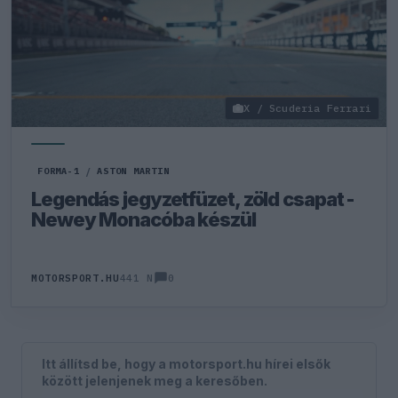
X / Scuderia Ferrari
FORMA-1
/
ASTON MARTIN
Legendás jegyzetfüzet, zöld csapat -
Newey Monacóba készül
0
MOTORSPORT.HU
441 N
Itt állítsd be, hogy a motorsport.hu hírei elsők
között jelenjenek meg a keresőben.