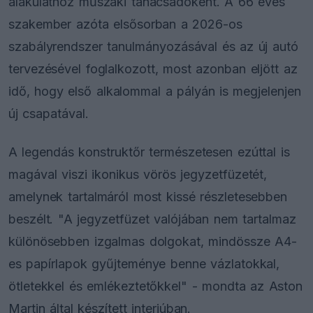
alakulathoz műszaki tanácsadóként. A 66 éves
szakember azóta elsősorban a 2026-os
szabályrendszer tanulmányozásával és az új autó
tervezésével foglalkozott, most azonban eljött az
idő, hogy első alkalommal a pályán is megjelenjen
új csapatával.
A legendás konstruktőr természetesen ezúttal is
magával viszi ikonikus vörös jegyzetfüzetét,
amelynek tartalmáról most kissé részletesebben
beszélt. "A jegyzetfüzet valójában nem tartalmaz
különösebben izgalmas dolgokat, mindössze A4-
es papírlapok gyűjteménye benne vázlatokkal,
ötletekkel és emlékeztetőkkel" - mondta az Aston
Martin által készített interjúban.