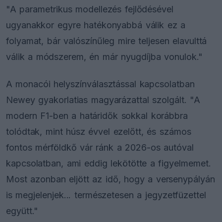
"A parametrikus modellezés fejlődésével
ugyanakkor egyre hatékonyabbá válik ez a
folyamat, bár valószínűleg mire teljesen elavulttá
válik a módszerem, én már nyugdíjba vonulok."
A monacói helyszínválasztással kapcsolatban
Newey gyakorlatias magyarázattal szolgált. "A
modern F1-ben a határidők sokkal korábbra
tolódtak, mint húsz évvel ezelőtt, és számos
fontos mérföldkő vár ránk a 2026-os autóval
kapcsolatban, ami eddig lekötötte a figyelmemet.
Most azonban eljött az idő, hogy a versenypályán
is megjelenjek... természetesen a jegyzetfüzettel
együtt."