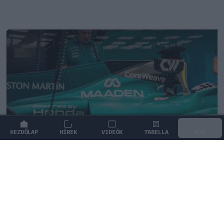
KEZDŐLAP
HÍREK
VIDEÓK
TABELLA
MENÜ
FORMA-1
/
ASTON MARTIN
Adrian Newey tiszta vizet öntött a
pohárba Fernando Alonso jövőjéről
Adrian Newey bizakodó Fernando Alonso maradását
illetően, miközben a spanyol pilóta jövőjéről egyre