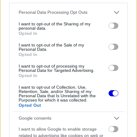
third parties.
Súlyos eurómilliókért hallgat a Red
Bull legendás szakembere
Please note that this website/app uses one or more Google
Personal Data Processing Opt Outs
services and may gather and store information including but
not limited to your visit or usage behaviour. You may click to
I want to opt-out of the Sharing of my
personal data.
grant or deny consent to Google and its third-party tags to
Opted In
use your data for below specified purposes in below Google
FORMA-1
Megdöbbentő okok miatt nem
consent section.
I want to opt-out of the Sale of my
beszélhet a távozásáról Helmut
Personal Data.
Marko
Opted In
I want to opt-out of processing my
Personal Data for Targeted Advertising.
Opted In
MOTORSPORTOK
Újabb részletek a balesetről:
Eszméletlenül terült el a fűben a
I want to opt-out of Collection, Use,
Retention, Sale, and/or Sharing of my
WRC-sztár a horrorisztikus bukás
Personal Data that Is Unrelated with the
után
Purposes for which it was collected.
Opted Out
A brit tervező munkamódszere több szempontból
Google consents
is egyedinek számít a modern Forma-1-ben.
I want to allow Google to enable storage
related to advertising like cookies on web or
"Sokan szóvá teszik, hogy rajztáblát használok a