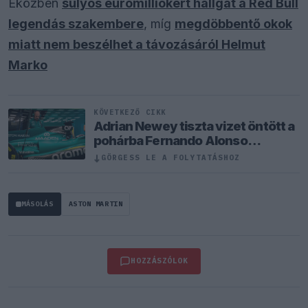
Eközben
súlyos eurómilliókért hallgat a Red Bull
legendás szakembere
, míg
megdöbbentő okok
miatt nem beszélhet a távozásáról Helmut
Marko
KÖVETKEZŐ CIKK
Adrian Newey tiszta vizet öntött a
pohárba Fernando Alonso
jövőjéről
↓
GÖRGESS LE A FOLYTATÁSHOZ
MÁSOLÁS
ASTON MARTIN
HOZZÁSZÓLOK