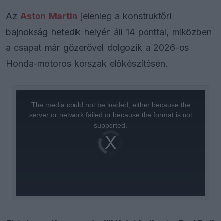
Az
Aston Martin
jelenleg a konstruktőri
bajnokság hetedik helyén áll 14 ponttal, miközben
a csapat már gőzerővel dolgozik a 2026-os
Honda-motoros korszak előkészítésén.
This
is
a
The media could not be loaded, either because the
modal
window.
server or network failed or because the format is not
supported.
Video
Player
is
loading.