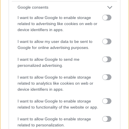
FORMA-1
Kimi Räikkönen, akinek több
Google consents
világbajnoki címet kellett volna
nyernie a McLarennel
I want to allow Google to enable storage
related to advertising like cookies on web or
device identifiers in apps.
I want to allow my user data to be sent to
FORMA-1
Rendkívül okos döntést hozott az
Google for online advertising purposes.
Aston Martin az F1-ben
I want to allow Google to send me
personalized advertising.
I want to allow Google to enable storage
FORMA-1
Mélypontról mentené meg F1-es
related to analytics like cookies on web or
projektjét a Honda a sokkoló
device identifiers in apps.
szezonkezdés után
I want to allow Google to enable storage
related to functionality of the website or app.
„Ezekkel az autókkal megpróbálunk a lehető
I want to allow Google to enable storage
legalacsonyabbra kerülni. Ha megnézzük a
related to personalization.