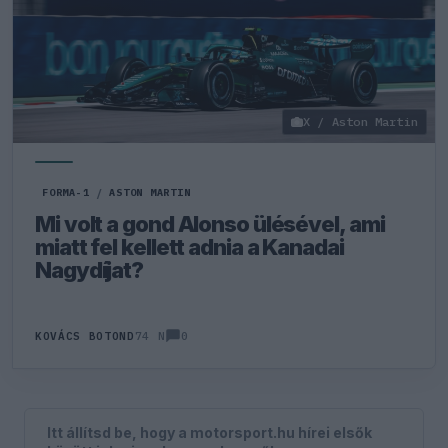
X / Aston Martin
FORMA-1
/
ASTON MARTIN
Mi volt a gond Alonso ülésével, ami
miatt fel kellett adnia a Kanadai
Nagydíjat?
0
KOVÁCS BOTOND
74 N
Itt állítsd be, hogy a motorsport.hu hírei elsők