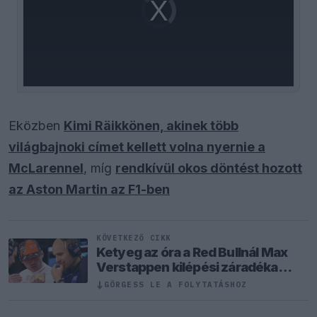
Video
Player
is
loading.
Eközben
Kimi Räikkönen, akinek több
világbajnoki címet kellett volna nyernie a
McLarennel
, míg
rendkívül okos döntést hozott
az Aston Martin az F1-ben
KÖVETKEZŐ CIKK
Ketyeg az óra a Red Bullnál Max
Verstappen kilépési záradéka
miatt
↓
GÖRGESS LE A FOLYTATÁSHOZ