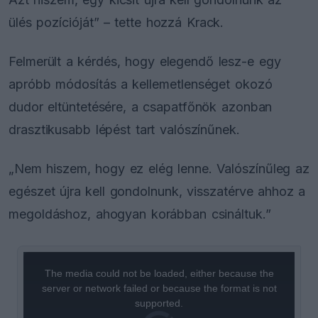
ülés pozícióját” – tette hozzá Krack.
Felmerült a kérdés, hogy elegendő lesz-e egy
apróbb módosítás a kellemetlenséget okozó
dudor eltüntetésére, a csapatfőnök azonban
drasztikusabb lépést tart valószínűnek.
„Nem hiszem, hogy ez elég lenne. Valószínűleg az
egészet újra kell gondolnunk, visszatérve ahhoz a
megoldáshoz, ahogyan korábban csináltuk.”
This
is
a
The media could not be loaded, either because the
modal
window.
server or network failed or because the format is not
supported.