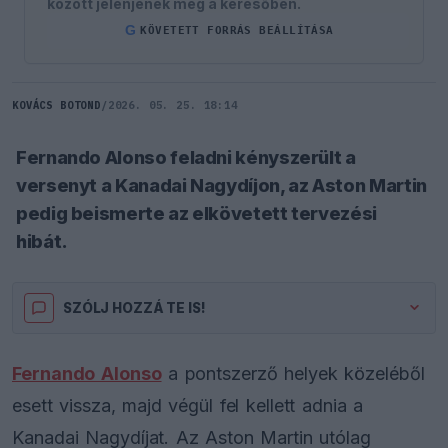
között jelenjenek meg a keresőben.
G
KÖVETETT FORRÁS BEÁLLÍTÁSA
KOVÁCS BOTOND
/
2026. 05. 25. 18:14
Fernando Alonso feladni kényszerült a
versenyt a Kanadai Nagydíjon, az Aston Martin
pedig beismerte az elkövetett tervezési
hibát.
SZÓLJ HOZZÁ TE IS!
Fernando Alonso
a pontszerző helyek közeléből
esett vissza, majd végül fel kellett adnia a
Kanadai Nagydíjat. Az Aston Martin utólag