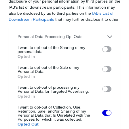
disclosure of your personal information by third parties on the
modal
IAB’s list of downstream participants. This information may
window.
also be disclosed by us to third parties on the
IAB’s List of
Downstream Participants
that may further disclose it to other
third parties.
Please note that this website/app uses one or more Google
Personal Data Processing Opt Outs
A leintést követően Mike Krack csapatfőnök
services and may gather and store information including but
not limited to your visit or usage behaviour. You may click to
I want to opt-out of the Sharing of my
részletesebb magyarázatot adott a szokatlan
personal data.
grant or deny consent to Google and its third-party tags to
Opted In
technikai problémára. A szakember elismerte,
use your data for below specified purposes in below Google
consent section.
I want to opt-out of the Sale of my
hogy a modern Forma–1-es autók aerodinamikai
Personal Data.
Opted In
követelményei miatt a pilóták egyre fekvőbb
testtartást vesznek fel, náluk pedig ez a törekvés
I want to opt-out of processing my
Personal Data for Targeted Advertising.
most visszaütött.
Opted In
I want to opt-out of Collection, Use,
Retention, Sale, and/or Sharing of my
EZEKET IS AJÁNLJUK
Personal Data that Is Unrelated with the
Purposes for which it was collected.
Opted Out