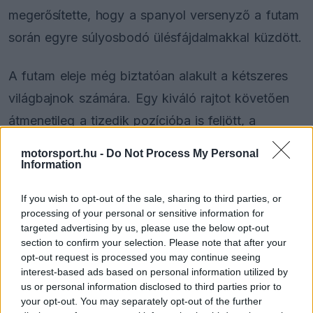
megerősítette, hogy a spanyol versenyző a futam
során egyre súlyosbodó ülésfájdalmakkal küzdött.
A futam eleje még biztatóan alakult a kétszeres
világbajnok számára. Egy kiváló rajtot követően
átmenetileg a tizedik pozícióba is feljött, a
folytatásban azonban fokozatosan veszített a
motorsport.hu -
Do Not Process My Personal
tempójából, így a mezőny végére csúszott,
Information
mielőtt a csapat a bokszba hívta volna.
If you wish to opt-out of the sale, sharing to third parties, or
processing of your personal or sensitive information for
targeted advertising by us, please use the below opt-out
section to confirm your selection. Please note that after your
The media could not be loaded, either because
This
opt-out request is processed you may continue seeing
the server or network failed or because the format
is
interest-based ads based on personal information utilized by
is not supported.
us or personal information disclosed to third parties prior to
Video
a
Player
your opt-out. You may separately opt-out of the further
is
loading.