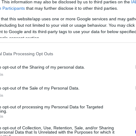
. This information may also be disclosed by us to third parties on the
IA
ause the server or network failed or because the
Participants
that may further disclose it to other third parties.
s not supported.
 that this website/app uses one or more Google services and may gath
including but not limited to your visit or usage behaviour. You may click 
 to Google and its third-party tags to use your data for below specifi
ogle consent section.
Video
Player
l Data Processing Opt Outs
is
loading.
o opt-out of the Sharing of my personal data.
In
o opt-out of the Sale of my Personal Data.
In
to opt-out of processing my Personal Data for Targeted
ing.
In
 2030-ig lesz érvényben, de az utóbbi
o opt-out of Collection, Use, Retention, Sale, and/or Sharing
ersonal Data that Is Unrelated with the Purposes for which it