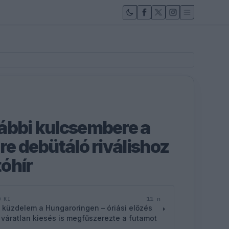
ábbi kulcsembere a
re debütáló riválishoz
tóhír
11 n
D KI
 küzdelem a Hungaroringen – óriási előzés
 váratlan kiesés is megfűszerezte a futamot