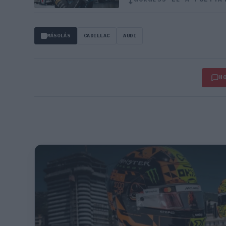
↓
MÁSOLÁS
CADILLAC
AUDI
H