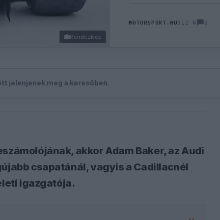
0
MOTORSPORT.HU
312 N
Renderkép
zött jelenjenek meg a keresőben.
beszámolójának, akkor Adam Baker, az Audi
gújabb csapatánál, vagyis a Cadillacnél
leti igazgatója.