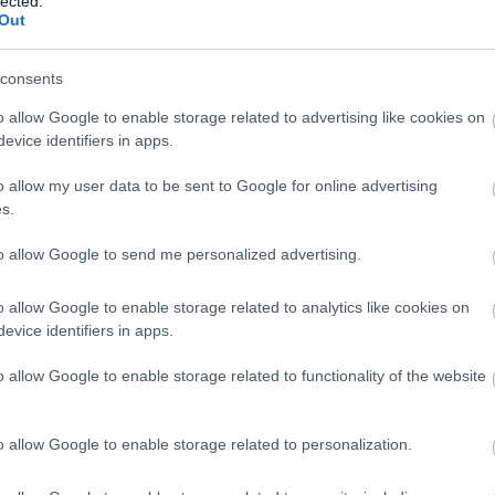
 a Forma–1 már néhány év múlva visszahozná a
lected.
Out
lyek egyszerűbbek, költséghatékonyabbak és
consents
rbó-hibrid erőforrások.
o allow Google to enable storage related to advertising like cookies on
evice identifiers in apps.
o allow my user data to be sent to Google for online advertising
s.
to allow Google to send me personalized advertising.
o allow Google to enable storage related to analytics like cookies on
evice identifiers in apps.
o allow Google to enable storage related to functionality of the website
FORMA-1
angulat vár
Váratlan mentőövet kaphat Liam
Monzában, nem
Lawson a Red Bulltól
o allow Google to enable storage related to personalization.
 szurkol