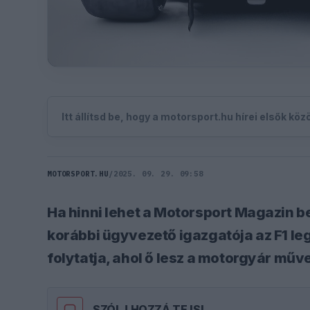
Itt állítsd be, hogy a motorsport.hu hírei elsők kö
MOTORSPORT.HU
/
2025. 09. 29. 09:58
Ha hinni lehet a Motorsport Magazin 
korábbi ügyvezető igazgatója az F1 le
folytatja, ahol ő lesz a motorgyár műve
SZÓLJ HOZZÁ TE IS!