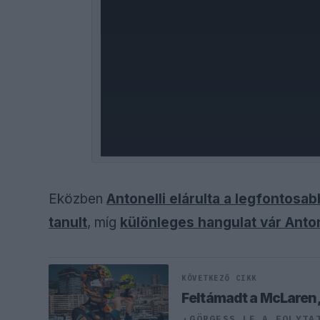
Eközben
Antonelli elárulta a legfontosab
tanult
, míg
különleges hangulat vár Anto
KÖVETKEZŐ CIKK
Feltámadt a McLaren, 
GÖRGESS LE A FOLYTA