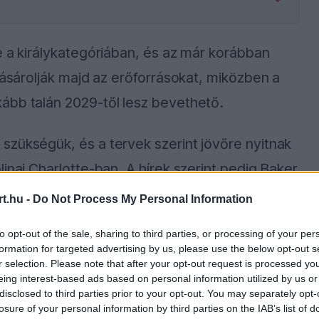
e a királykategóriában, és az már korábban
vásárolják majd az erőforrásokat, miközben a
ább talán 2029-től lesz bevethető.
szükségük, és a tervek szerint jövőre nyitnak
inai Charlotte-ban. A hírek szerint pedig Baker
át tulajdonképpen ő felelne a Cadillac F1-es
t.hu -
Do Not Process My Personal Information
ként továbbra is kérdéses, hogy az a jövőre
to opt-out of the sale, sharing to third parties, or processing of your per
y esetleg megvárják vele, amíg a sorozat átáll
formation for targeted advertising by us, please use the below opt-out s
r selection. Please note that after your opt-out request is processed y
eing interest-based ads based on personal information utilized by us or
disclosed to third parties prior to your opt-out. You may separately opt-
losure of your personal information by third parties on the IAB’s list of