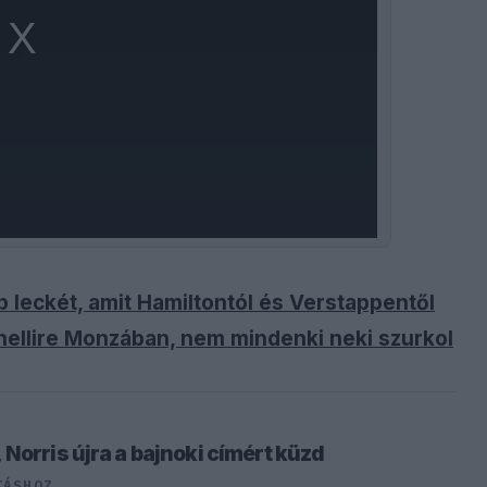
b leckét, amit Hamiltontól és Verstappentől
nellire Monzában, nem mindenki neki szurkol
Norris újra a bajnoki címért küzd
TÁSHOZ