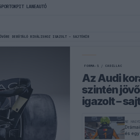
SPORTOK
PIT LANE
AUTÓ
ÖVŐRE DEBÜTÁLÓ RIVÁLISHOZ IGAZOLT – SAJTÓHÍR
FORMA-1
/
CADILLAC
Az Audi kor
szintén jövő
igazolt – saj
NE HAGY
Drámai
és egy