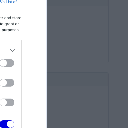
B’s List of
er and store
to grant or
ed purposes
HIRDETÉS