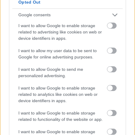
szezonkezdés után
Opted Out
Google consents
FORMA-1
I want to allow Google to enable storage
Óriási átalakulás a Ferrarinál,
related to advertising like cookies on web or
miközben baljós árnyak vetülnek a
device identifiers in apps.
Holland Nagydíjra
I want to allow my user data to be sent to
Google for online advertising purposes.
FORMA-1
A szakértő szerint a Ferrarinak
I want to allow Google to send me
üres csekket kellene adnia
personalized advertising.
Verstappennek
I want to allow Google to enable storage
related to analytics like cookies on web or
Mindez akkor történt, amikor Liam Lawson immár
device identifiers in apps.
másodszor is balesetet szenvedett a hétvégén. A
I want to allow Google to enable storage
pályát rövid időre lezárták, majd az újraindítást
related to functionality of the website or app.
követően több csapat is gyors köröket próbált
I want to allow Google to enable storage