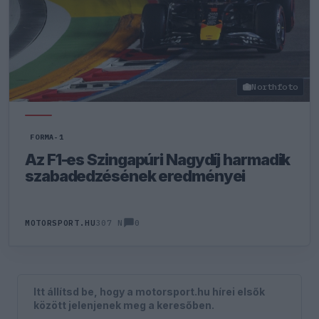
Northfoto
FORMA-1
Az F1-es Szingapúri Nagydíj harmadik
szabadedzésének eredményei
0
MOTORSPORT.HU
307 N
Itt állítsd be, hogy a motorsport.hu hírei elsők
között jelenjenek meg a keresőben.