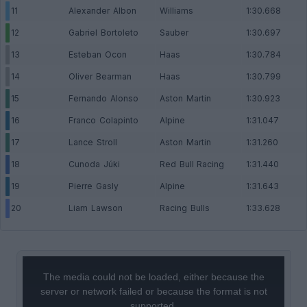
11
Alexander Albon
Williams
1:30.668
12
Gabriel Bortoleto
Sauber
1:30.697
13
Esteban Ocon
Haas
1:30.784
14
Oliver Bearman
Haas
1:30.799
15
Fernando Alonso
Aston Martin
1:30.923
16
Franco Colapinto
Alpine
1:31.047
17
Lance Stroll
Aston Martin
1:31.260
18
Cunoda Júki
Red Bull Racing
1:31.440
19
Pierre Gasly
Alpine
1:31.643
20
Liam Lawson
Racing Bulls
1:33.628
This
is
a
The media could not be loaded, either because the
modal
window.
server or network failed or because the format is not
supported.