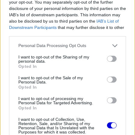
your opt-out. You may separately opt-out of the further
Video
a
Player
disclosure of your personal information by third parties on the
is
loading.
modal
IAB’s list of downstream participants. This information may
also be disclosed by us to third parties on the
IAB’s List of
window.
Downstream Participants
that may further disclose it to other
third parties.
Please note that this website/app uses one or more Google
Personal Data Processing Opt Outs
services and may gather and store information including but
A Ferrarik közül Lewis Hamilton érte el a jobb
not limited to your visit or usage behaviour. You may click to
I want to opt-out of the Sharing of my
personal data.
grant or deny consent to Google and its third-party tags to
eredményt: nyolcadikként végzett, ám vizsgálat
Opted In
use your data for below specified purposes in below Google
vár rá az időmérő előtt, miután állítólag
consent section.
I want to opt-out of the Sale of my
Personal Data.
megszegett egy piros zászlós szabályt az edzés.
Opted In
I want to opt-out of processing my
EZEKET IS AJÁNLJUK
Personal Data for Targeted Advertising.
Opted In
I want to opt-out of Collection, Use,
FORMA-1
Retention, Sale, and/or Sharing of my
Mélypontról mentené meg F1-es
Personal Data that Is Unrelated with the
projektjét a Honda a sokkoló
Purposes for which it was collected.