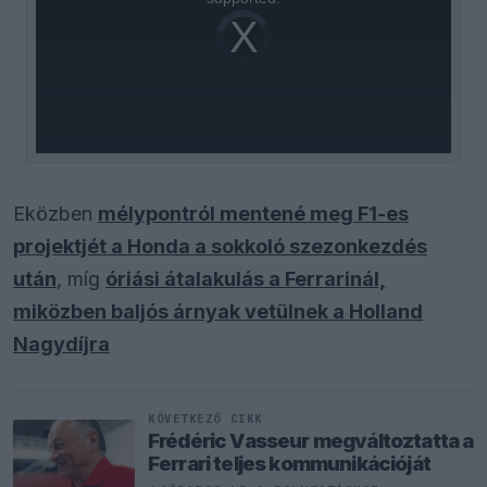
Video
Player
is
loading.
Eközben
mélypontról mentené meg F1-es
projektjét a Honda a sokkoló szezonkezdés
után
, míg
óriási átalakulás a Ferrarinál,
miközben baljós árnyak vetülnek a Holland
Nagydíjra
KÖVETKEZŐ CIKK
Frédéric Vasseur megváltoztatta a
Ferrari teljes kommunikációját