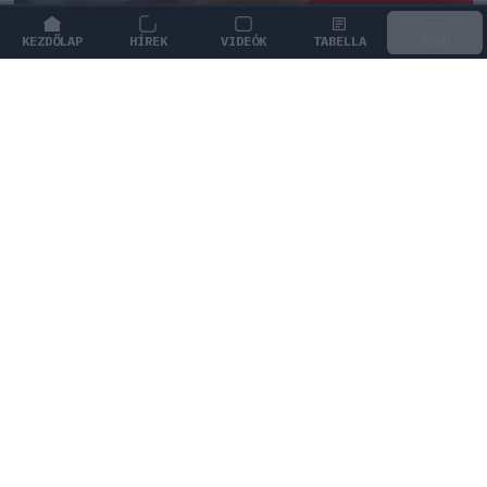
KEZDŐLAP
HÍREK
VIDEÓK
TABELLA
MENÜ
FORMA-1
/
FERRARI
Frédéric Vasseur megváltoztatta a
Ferrari teljes kommunikációját
A maranellói csapat vezetője szakított a merész
ígéretekkel, és határozottan kiállt a sajtónyomás alatt
lévő munkatársai mellett.
0
HEGEDŰS LÁSZLÓ
22 P
KÖVETKEZŐ FUTAM
Holland Nagydíj
Zandvoort Circuit