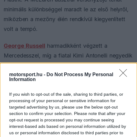
minimális különbséggel maradt le az első helyről,
miközben a mezőny élén rendkívül kiegyenlített
volt a tempó.
George Russell
harmadikként végzett a
Mercedesszel, míg a fiatal Kimi Antonelli negyedik
helye újabb biztató teljesítmény a csapat számára.
motorsport.hu -
Do Not Process My Personal
Lando Norris zárta a top 5-öt, és figyelemre
Information
méltó módon az első öt versenyző mindössze
0,089 másodpercen belül volt egymáshoz képest.
If you wish to opt-out of the sale, sharing to third parties, or
processing of your personal or sensitive information for
targeted advertising by us, please use the below opt-out
section to confirm your selection. Please note that after your
opt-out request is processed you may continue seeing
The media could not be loaded, either because
This
interest-based ads based on personal information utilized by
the server or network failed or because the format
is
us or personal information disclosed to third parties prior to
is not supported.