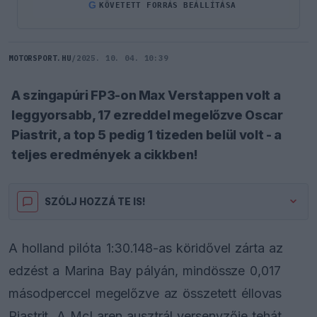
G
KÖVETETT FORRÁS BEÁLLÍTÁSA
MOTORSPORT.HU
/
2025. 10. 04. 10:39
A szingapúri FP3-on Max Verstappen volt a
leggyorsabb, 17 ezreddel megelőzve Oscar
Piastrit, a top 5 pedig 1 tizeden belül volt - a
teljes eredmények a cikkben!
SZÓLJ HOZZÁ TE IS!
A holland pilóta 1:30.148-as köridővel zárta az
edzést a Marina Bay pályán, mindössze 0,017
másodperccel megelőzve az összetett éllovas
Piastrit. A McLaren ausztrál versenyzője tehát