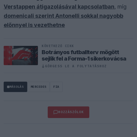
Verstappen átigazolásával kapcsolatban
, míg
domenicali szerint Antonelli sokkal nagyobb
előnnyel is vezethetne
KÖVETKEZŐ CIKK
Botrányos futballterv mögött
sejlik fel a Forma–1 sikerkovácsa
GÖRGESS LE A FOLYTATÁSHOZ
↓
MÁSOLÁS
MERCEDES
FIA
HOZZÁSZÓLOK