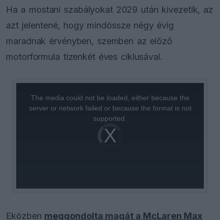
Ha a mostani szabályokat 2029 után kivezetik, az
azt jelentené, hogy mindössze négy évig
maradnak érvényben, szemben az előző
motorformula tizenkét éves ciklusával.
This
is
a
The media could not be loaded, either because the
modal
window.
server or network failed or because the format is not
supported.
Video
Player
is
loading.
Eközben
meggondolta magát a McLaren Max