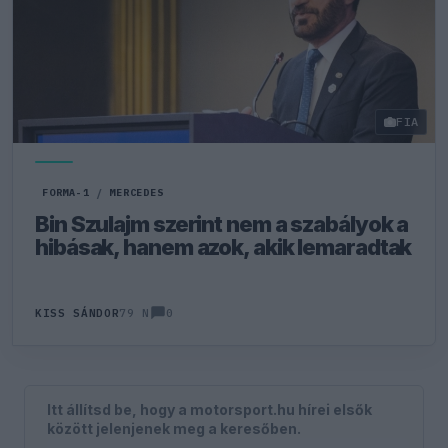
FIA
FORMA-1
/
MERCEDES
Bin Szulajm szerint nem a szabályok a
hibásak, hanem azok, akik lemaradtak
0
KISS SÁNDOR
79 N
Itt állítsd be, hogy a motorsport.hu hírei elsők
között jelenjenek meg a keresőben.