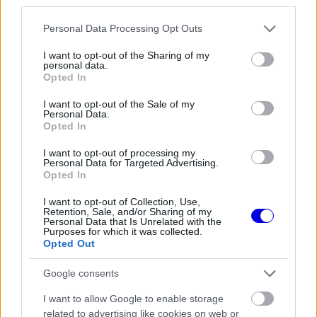
third parties.
Please note that this website/app uses one or more Google
Personal Data Processing Opt Outs
services and may gather and store information including but
not limited to your visit or usage behaviour. You may click to
I want to opt-out of the Sharing of my
personal data.
grant or deny consent to Google and its third-party tags to
Opted In
use your data for below specified purposes in below Google
consent section.
I want to opt-out of the Sale of my
Personal Data.
Opted In
I want to opt-out of processing my
Personal Data for Targeted Advertising.
Opted In
I want to opt-out of Collection, Use,
Retention, Sale, and/or Sharing of my
Personal Data that Is Unrelated with the
Purposes for which it was collected.
Opted Out
Arra is emlékeztetett, hogy a szabálycsomag
kidolgozása hosszú folyamat volt. „Ez nem nyolc
Google consents
hónap alatt állt össze. Másfél éven át közösen
I want to allow Google to enable storage
related to advertising like cookies on web or
tárgyaltunk az összes csapattal, és csak utána