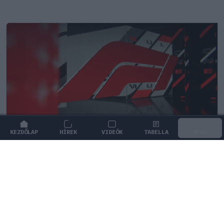
KEZDŐLAP
HÍREK
VIDEÓK
TABELLA
MENÜ
FORMA-1
Botrányos futballterv mögött sejlik
fel a Forma–1 sikerkovácsa
A Liberty Media korábbi vezére védelmébe vette a FIFA
meghiúsult kereskedelmi tervét.