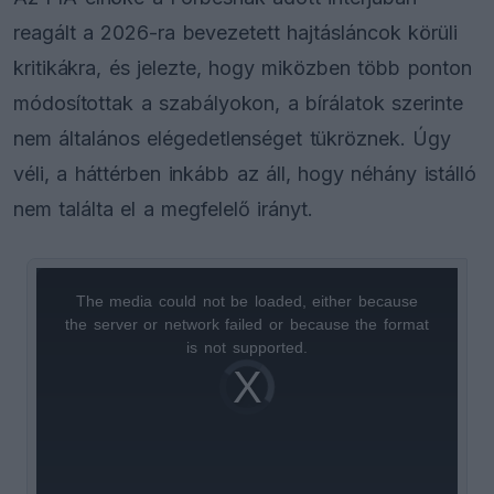
reagált a 2026-ra bevezetett hajtásláncok körüli
kritikákra, és jelezte, hogy miközben több ponton
módosítottak a szabályokon, a bírálatok szerinte
nem általános elégedetlenséget tükröznek. Úgy
véli, a háttérben inkább az áll, hogy néhány istálló
nem találta el a megfelelő irányt.
The media could not be loaded, either because
This
the server or network failed or because the format
is
is not supported.
Video
a
Player
is
loading.
modal
window.