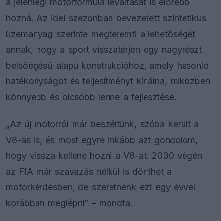
a jelenlegi motorformula leváltását is előrébb
hozná. Az idei szezonban bevezetett szintetikus
üzemanyag szerinte megteremti a lehetőségét
annak, hogy a sport visszatérjen egy nagyrészt
belsőégésű alapú konstrukcióhoz, amely hasonló
hatékonyságot és teljesítményt kínálna, miközben
könnyebb és olcsóbb lenne a fejlesztése.
„Az új motorról már beszéltünk, szóba került a
V8-as is, és most egyre inkább azt gondolom,
hogy vissza kellene hozni a V8-at. 2030 végén
az FIA már szavazás nélkül is dönthet a
motorkérdésben, de szeretnénk ezt egy évvel
korábban meglépni” – mondta.