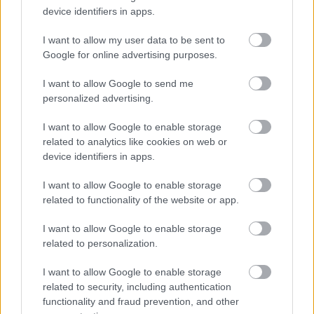
device identifiers in apps.
vezettük be.”
I want to allow my user data to be sent to
Google for online advertising purposes.
Szerinte minden érintettnek elegendő ideje volt a
felkészülésre, hiszen a 2022 augusztusi elfogadás
I want to allow Google to send me
personalized advertising.
és az idei barcelonai első teszt között bőven
eltelt annyi idő, hogy bárki versenyképes
I want to allow Google to enable storage
related to analytics like cookies on web or
csomagot rakjon össze. „Mindenkinek ugyanannyi
device identifiers in apps.
ideje volt. Van, akinek az autóval akadt gondja,
I want to allow Google to enable storage
másnak a motorral vagy a vázzal, mégis érdekes
related to functionality of the website or app.
módon csak azok panaszkodnak, akik hátul
I want to allow Google to enable storage
vannak. Hallották a Mercedest vagy a Ferrarit
related to personalization.
panaszkodni? Nem, mert ez egy körforgás” –
I want to allow Google to enable storage
fogalmazott.
related to security, including authentication
functionality and fraud prevention, and other