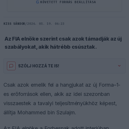
G
KÖVETETT FORRÁS BEÁLLÍTÁSA
KISS SÁNDOR
/
2026. 05. 19. 06:23
Az FIA elnöke szerint csak azok támadják az új
szabályokat, akik hátrébb csúsztak.
SZÓLJ HOZZÁ TE IS!
Csak azok emelik fel a hangjukat az új Forma–1-
es erőforrások ellen, akik az idei szezonban
visszaestek a tavalyi teljesítményükhöz képest,
állítja Mohammed bin Szulajm.
Az FIA elnöke a Forbesnak adott interjúban