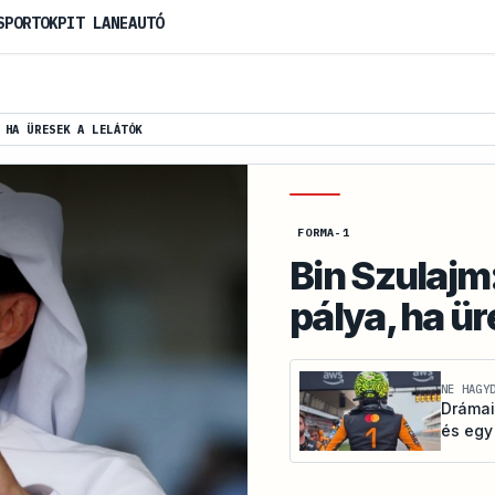
SPORTOK
PIT LANE
AUTÓ
 HA ÜRESEK A LELÁTÓK
FORMA-1
Bin Szulajm
pálya, ha ür
NE HAGY
Drámai
és egy