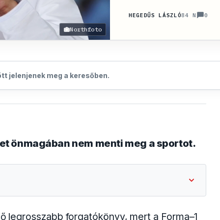
0
HEGEDŰS LÁSZLÓ
84 N
Northfoto
zött jelenjenek meg a keresőben.
üzlet önmagában nem menti meg a sportot.
ető legrosszabb forgatókönyv, mert a Forma–1