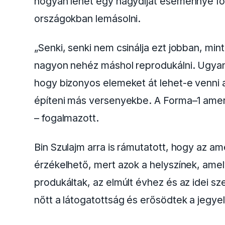
hogyan lehet egy nagydíjat eseménnyé fo
országokban lemásolni.
„Senki, senki nem csinálja ezt jobban, mint
nagyon nehéz máshol reprodukálni. Ugya
hogy bizonyos elemeket át lehet-e venni a
építeni más versenyekbe. A Forma–1 ameri
– fogalmazott.
Bin Szulajm arra is rámutatott, hogy az am
érzékelhető, mert azok a helyszínek, a
produkáltak, az elmúlt évhez és az idei s
nőtt a látogatottság és erősödtek a jegye