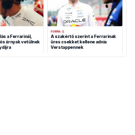
FORMA-1
lás a Ferrarinál,
A szakértő szerint a Ferrarinak
jós árnyak vetülnek
üres csekket kellene adnia
ydíjra
Verstappennek