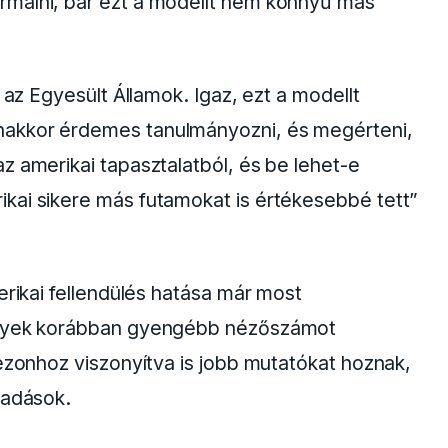
rmálni, bár ezt a modellt nem könnyű más
 az Egyesült Államok. Igaz, ezt a modellt
nakkor érdemes tanulmányozni, és megérteni,
z amerikai tapasztalatból, és be lehet-e
kai sikere más futamokat is értékesebbé tett”
erikai fellendülés hatása már most
melyek korábban gyengébb nézőszámot
zezonhoz viszonyítva is jobb mutatókat hoznak,
ladások.