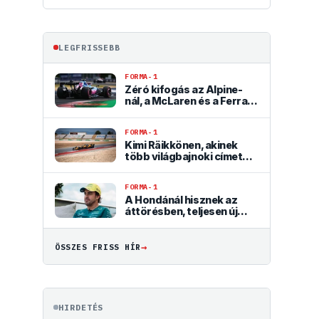
LEGFRISSEBB
FORMA-1
Zéró kifogás az Alpine-
nál, a McLaren és a Ferrari
a célkeresztben
FORMA-1
Kimi Räikkönen, akinek
több világbajnoki címet
kellett volna nyernie a
McLarennel
FORMA-1
A Hondánál hisznek az
áttörésben, teljesen új
motorral érkeznek a
Holland Nagydíjra az
Aston Martinnal
→
ÖSSZES FRISS HÍR
HIRDETÉS