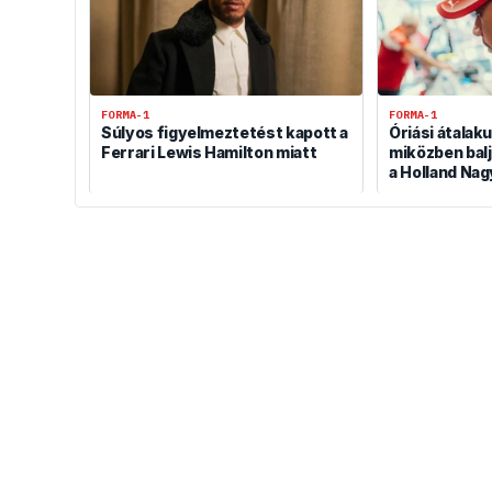
FORMA-1
FORMA-1
Súlyos figyelmeztetést kapott a
Óriási átalaku
Ferrari Lewis Hamilton miatt
miközben bal
a Holland Nag