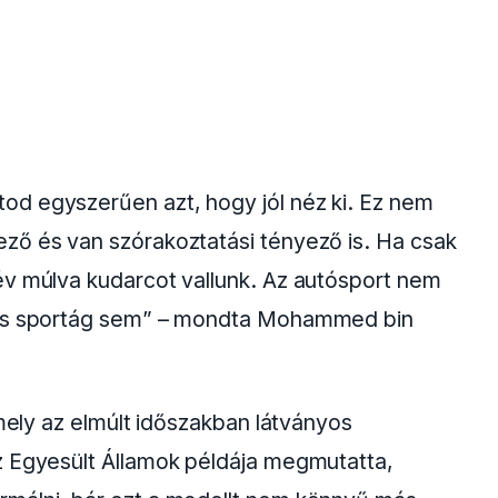
od egyszerűen azt, hogy jól néz ki. Ez nem
ző és van szórakoztatási tényező is. Ha csak
év múlva kudarcot vallunk. Az autósport nem
 más sportág sem” – mondta Mohammed bin
amely az elmúlt időszakban látványos
z Egyesült Államok példája megmutatta,