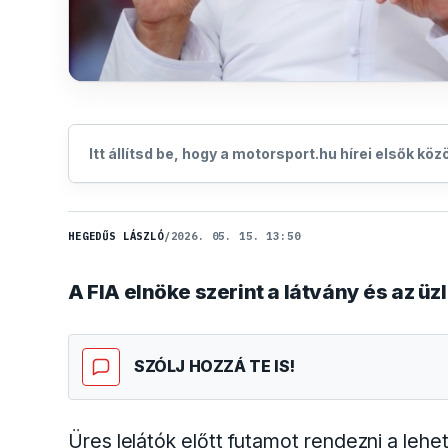
Itt állítsd be, hogy a motorsport.hu hírei elsők kö
HEGEDŰS LÁSZLÓ
/
2026. 05. 15. 13:50
A FIA elnöke szerint a látvány és az 
SZÓLJ HOZZÁ TE IS!
Üres lelátók előtt futamot rendezni a leh