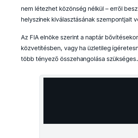
nem létezhet közönség nélkül – erről bes
helyszínek kiválasztásának szempontjait v
Az FIA elnöke szerint a naptár bővítésekor
közvetítésben, vagy ha üzletileg ígéretes
több tényező összehangolása szükséges