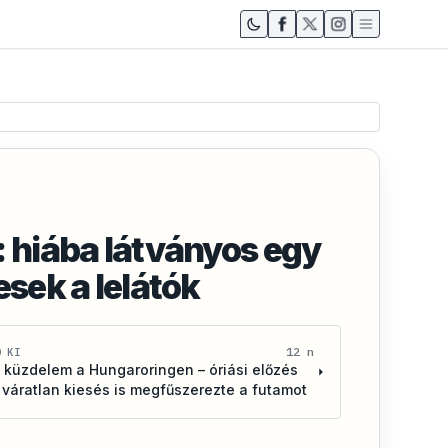
: hiába látványos egy
esek a lelátók
12 n
D KI
 küzdelem a Hungaroringen – óriási előzés
 váratlan kiesés is megfűszerezte a futamot