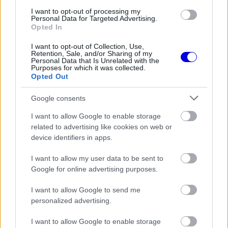
I want to opt-out of processing my
Personal Data for Targeted Advertising.
Opted In
FORMA-1
Jelentős összeget kér Alonso az
I want to opt-out of Collection, Use,
Aston Martintól a folytatásért
Retention, Sale, and/or Sharing of my
Personal Data that Is Unrelated with the
Purposes for which it was collected.
Opted Out
FORMA-1
A B-konstrukció csak a kezdet
Google consents
volt, agresszív fejlesztési rohamot
I want to allow Google to enable storage
indít az Aston Martin
related to advertising like cookies on web or
device identifiers in apps.
I want to allow my user data to be sent to
FORMA-1
Megdöbbentő okok miatt nem
Google for online advertising purposes.
beszélhet a távozásáról Helmut
Marko
I want to allow Google to send me
personalized advertising.
I want to allow Google to enable storage
A sors furcsa fintora révén most vasárnap