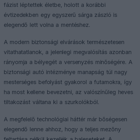
fázist léptettek életbe, holott a korábbi
évtizedekben egy egyszerű sárga zászló is
elegendő lett volna a mentéshez.
A modern biztonsági elvárások természetesen
vitathatatlanok, a jelenlegi megvalósítás azonban
rányomja a bélyegét a versenyzés minőségére. A
biztonsági autó intézménye manapság túl nagy
mesterséges befolyást gyakorol a futamokra, így
ha most kellene bevezetni, az valószínűleg heves
tiltakozást váltana ki a szurkolókból.
A megfelelő technológiai háttér már bőségesen
elegendő lenne ahhoz, hogy a teljes mezőny
feltartása nélkül kezeljék a baleseteket. A