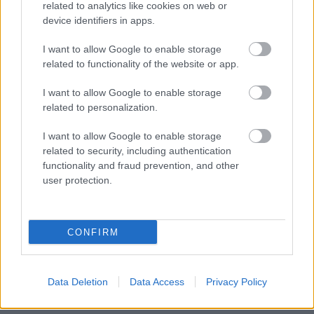
related to analytics like cookies on web or
pontosan ez a szabályszerű befejezés valósult
device identifiers in apps.
meg, ám a rajongók egyáltalán nem értékelték a
I want to allow Google to enable storage
related to functionality of the website or app.
felvezető körös tempót idéző célba érést. A
valódi probléma tehát nem a szabályok
I want to allow Google to enable storage
related to personalization.
betartásában keresendő, hanem a modern Forma-
1 elavult biztonsági protokolljaiban.
I want to allow Google to enable storage
related to security, including authentication
functionality and fraud prevention, and other
Ideje újragondolni a rendszert
user protection.
A sportág túlságosan hozzászokott ahhoz, hogy
CONFIRM
a legkisebb incidens esetén is indokolatlanul
megszakítja a teljes versenyzést.
Nico
Hülkenberg
kiesésekor az Audi megállása miatt
Data Deletion
Data Access
Privacy Policy
például az egész pályán virtuális biztonsági autós