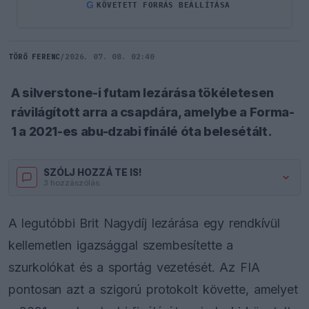
G
KÖVETETT FORRÁS BEÁLLÍTÁSA
TÖRŐ FERENC
/
2026. 07. 08. 02:40
A silverstone-i futam lezárása tökéletesen
rávilágított arra a csapdára, amelybe a Forma-
1 a 2021-es abu-dzabi finálé óta belesétált.
SZÓLJ HOZZÁ TE IS!
3 hozzászólás.
A legutóbbi Brit Nagydíj lezárása egy rendkívül
kellemetlen igazsággal szembesítette a
szurkolókat és a sportág vezetését. Az FIA
pontosan azt a szigorú protokolt követte, amelyet