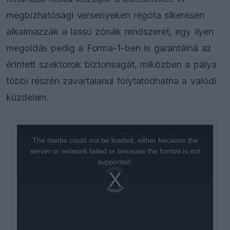
megbízhatósági versenyeken régóta sikeresen
alkalmazzák a lassú zónák rendszerét, egy ilyen
megoldás pedig a Forma-1-ben is garantálná az
érintett szektorok biztonságát, miközben a pálya
többi részén zavartalanul folytatódhatna a valódi
küzdelem.
This
is
a
The media could not be loaded, either because the
modal
window.
server or network failed or because the format is not
supported.
Video
Player
is
loading.