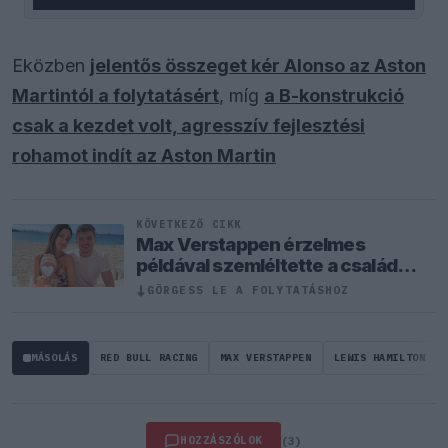
Eközben
jelentős összeget kér Alonso az Aston
Martintól a folytatásért
, míg
a B-konstrukció
csak a kezdet volt, agresszív fejlesztési
rohamot indít az Aston Martin
KÖVETKEZŐ CIKK
Max Verstappen érzelmes
példával szemléltette a család
fontosságát
↓
GÖRGESS LE A FOLYTATÁSHOZ
MÁSOLÁS
RED BULL RACING
MAX VERSTAPPEN
LEWIS HAMILTON
HOZZÁSZÓLOK
(3)