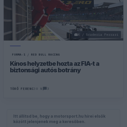
X / Scuderia Ferrari
FORMA-1
/
RED BULL RACING
Kínos helyzetbe hozta az FIA-t a
biztonsági autós botrány
3
TÖRŐ FERENC
30 N
Itt állítsd be, hogy a motorsport.hu hírei elsők
között jelenjenek meg a keresőben.