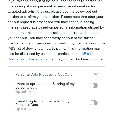
If you wish to opt-out of the sale, sharing to third parties, or
Video
a
processing of your personal or sensitive information for
Player
is
targeted advertising by us, please use the below opt-out
loading.
modal
section to confirm your selection. Please note that after your
window.
opt-out request is processed you may continue seeing
interest-based ads based on personal information utilized by
us or personal information disclosed to third parties prior to
your opt-out. You may separately opt-out of the further
disclosure of your personal information by third parties on the
A mostani reakciók azonban tökéletesen felmentik
IAB’s list of downstream participants. This information may
also be disclosed by us to third parties on the
IAB’s List of
a korábbi versenyigazgatót a négy évvel ezelőtti
Downstream Participants
that may further disclose it to other
események vádjai alól, ugyanis akkoriban a
third parties.
többség egyetértett abban, hogy a szabálykönyv
Please note that this website/app uses one or more Google
Personal Data Processing Opt Outs
services and may gather and store information including but
betűjét kellett volna követni a mesterségesen
not limited to your visit or usage behaviour. You may click to
I want to opt-out of the Sharing of my
generált utolsó körös csata helyett, amely Lewis
personal data.
grant or deny consent to Google and its third-party tags to
Opted In
use your data for below specified purposes in below Google
Hamilton bajnoki címébe került.
consent section.
I want to opt-out of the Sale of my
Personal Data.
Opted In
EZEKET IS AJÁNLJUK