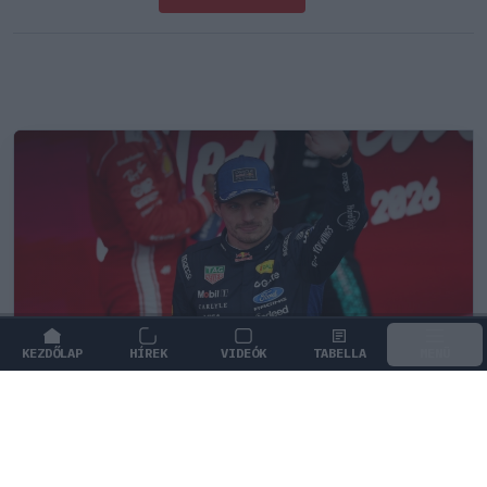
KEZDŐLAP
HÍREK
VIDEÓK
TABELLA
MENÜ
FORMA-1
/
RED BULL RACING
Montoya átlátott Verstappen
trükkjén és elárulta a távozási