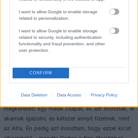
I want to allow Google to enable storage
related to personalization.
FORMA-1
Óriási fordulat Lewis Hamilton
I want to allow Google to enable storage
jövőjével kapcsolatban
related to security, including authentication
functionality and fraud prevention, and other
user protection.
FORMA-1
Kellemetlen meglepetés érte a
nyári szünetben a Forma–1-es
CONFIRM
pilótát
Data Deletion
Data Access
Privacy Policy
„Két nappal azután, hogy aláírtam az Alfához,
megkeresett egy másik csapat, és azt mondták, le
akarnak igazolni, és kétszer annyit fizetnek, mint
az Alfa. Én pedig azt mondtam, hogy ezzel kicsit