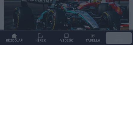
KEZDŐLAP
HÍREK
VIDEÓK
TABELLA
MENÜ
FORMA-1
/
MERCEDES
Ijesztő jelzés Spából, tényleg túl
lassúak lettek az új F1-es autók?
A végsebesség ugyan meghaladja a 350 km/órát, a
teljes köridők alapján azonban drasztikus lassulást
hoztak a legújabb szabályok.
0
TÖRŐ FERENC
47 P