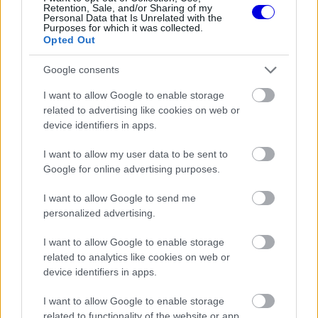
modal
Retention, Sale, and/or Sharing of my
Personal Data that Is Unrelated with the
window.
Purposes for which it was collected.
Opted Out
Google consents
I want to allow Google to enable storage
Emellett egy podcastben elmondta, az Alfa
related to advertising like cookies on web or
Romeón kívül egy másik istálló is szerződtetni
device identifiers in apps.
akarta, de csak azt követően keresték meg egy
I want to allow my user data to be sent to
ajánlattal, hogy már aláírt Kimi Räikkönen volt
Google for online advertising purposes.
csapatához – így hiába fizettek volna többet.
I want to allow Google to send me
personalized advertising.
EZEKET IS AJÁNLJUK
I want to allow Google to enable storage
related to analytics like cookies on web or
device identifiers in apps.
FORMA-1
Kimi Räikkönen, akinek több
világbajnoki címet kellett volna
I want to allow Google to enable storage
nyernie a McLarennel
related to functionality of the website or app.