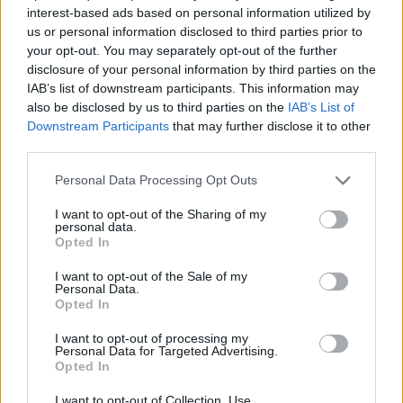
interest-based ads based on personal information utilized by
megkezdeni a Mercedestől távozó
Valtteri
us or personal information disclosed to third parties prior to
Bottas
, aki többéves megállapodást kötött a
your opt-out. You may separately opt-out of the further
disclosure of your personal information by third parties on the
svájci-olasz istállóval.
IAB’s list of downstream participants. This information may
also be disclosed by us to third parties on the
IAB’s List of
Bottas korábban arról is beszélt, mentálisan
Downstream Participants
that may further disclose it to other
third parties.
nehezen viselte, hogy folyamatosan csak egy-egy
Please note that this website/app uses one or more Google
éves szerződéshosszabbítást kapott a
Personal Data Processing Opt Outs
services and may gather and store information including but
Mercedestől, most viszont nem kell tartania a
not limited to your visit or usage behaviour. You may click to
I want to opt-out of the Sharing of my
personal data.
grant or deny consent to Google and its third-party tags to
rövid távú jövőjét illetően.
Opted In
use your data for below specified purposes in below Google
consent section.
I want to opt-out of the Sale of my
Personal Data.
Opted In
The media could not be loaded, either because
This
the server or network failed or because the format
I want to opt-out of processing my
is
Personal Data for Targeted Advertising.
is not supported.
Opted In
Video
a
Player
is
loading.
I want to opt-out of Collection, Use,