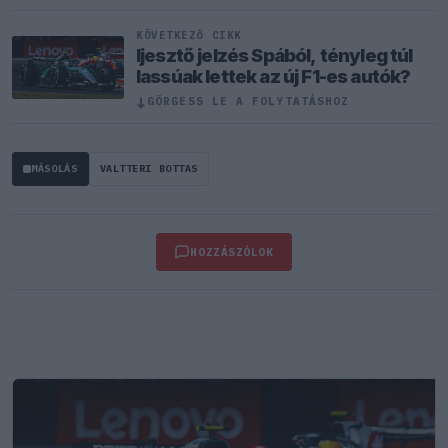
KÖVETKEZŐ CIKK
Ijesztő jelzés Spából, tényleg túl
lassúak lettek az új F1-es autók?
↓
GÖRGESS LE A FOLYTATÁSHOZ
MÁSOLÁS
VALTTERI BOTTAS
HOZZÁSZÓLOK