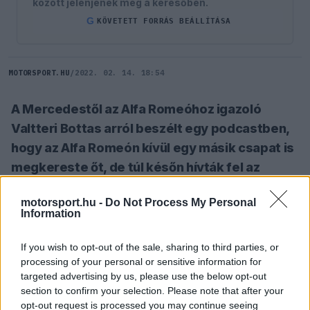
között jelenjenek meg a keresőben.
G
KÖVETETT FORRÁS BEÁLLÍTÁSA
MOTORSPORT.HU
/
2022. 02. 14. 18:54
A Mercedestől az Alfa Romeóhoz igazoló
Valtteri Bottas arról beszélt egy podcastben,
hogy az Alfa Romeón kívül egy másik csapat is
megkereste őt, de túl későn hívták fel az
ajánlatukkal.
motorsport.hu -
Do Not Process My Personal
Information
SZÓLJ HOZZÁ TE IS!
If you wish to opt-out of the sale, sharing to third parties, or
processing of your personal or sensitive information for
targeted advertising by us, please use the below opt-out
Mint ismert, a 2022-es évet már az Alfa Romeo
section to confirm your selection. Please note that after your
csapatánál és Csou Kuan-jü csapattársaként fogja
opt-out request is processed you may continue seeing