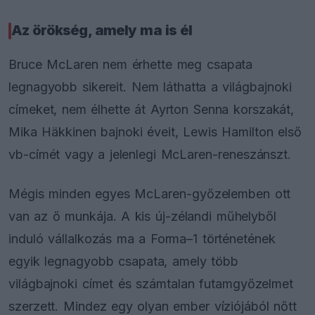
Az örökség, amely ma is él
Bruce McLaren nem érhette meg csapata
legnagyobb sikereit. Nem láthatta a világbajnoki
címeket, nem élhette át Ayrton Senna korszakát,
Mika Häkkinen bajnoki éveit, Lewis Hamilton első
vb-címét vagy a jelenlegi McLaren-reneszánszt.
Mégis minden egyes McLaren-győzelemben ott
van az ő munkája. A kis új-zélandi műhelyből
induló vállalkozás ma a Forma–1 történetének
egyik legnagyobb csapata, amely több
világbajnoki címet és számtalan futamgyőzelmet
szerzett. Mindez egy olyan ember víziójából nőtt