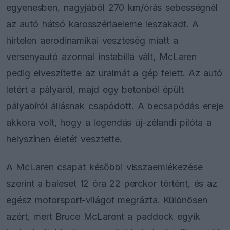
egyenesben, nagyjából 270 km/órás sebességnél
az autó hátsó karosszériaeleme leszakadt. A
hirtelen aerodinamikai veszteség miatt a
versenyautó azonnal instabillá vált, McLaren
pedig elveszítette az uralmát a gép felett. Az autó
letért a pályáról, majd egy betonból épült
pályabírói állásnak csapódott. A becsapódás ereje
akkora volt, hogy a legendás új-zélandi pilóta a
helyszínen életét vesztette.
A McLaren csapat későbbi visszaemlékezése
szerint a baleset 12 óra 22 perckor történt, és az
egész motorsport-világot megrázta. Különösen
azért, mert Bruce McLarent a paddock egyik