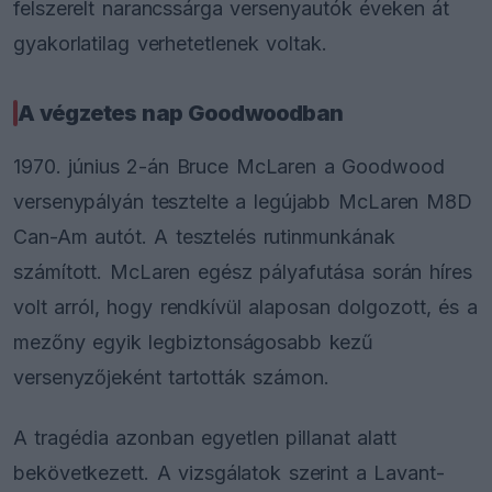
felszerelt narancssárga versenyautók éveken át
gyakorlatilag verhetetlenek voltak.
A végzetes nap Goodwoodban
1970. június 2-án Bruce McLaren a Goodwood
versenypályán tesztelte a legújabb McLaren M8D
Can-Am autót. A tesztelés rutinmunkának
számított. McLaren egész pályafutása során híres
volt arról, hogy rendkívül alaposan dolgozott, és a
mezőny egyik legbiztonságosabb kezű
versenyzőjeként tartották számon.
A tragédia azonban egyetlen pillanat alatt
bekövetkezett. A vizsgálatok szerint a Lavant-