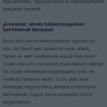
legkedveltebb, legnyugodtabb és legintelligensebb
alakjaként ismerték.
A mondat, amely hátborzongatóan
prófétainak bizonyult
Bruce McLaren évekkel korábban egyszer azt
írta: „Az életet nem csupán az évek száma,
hanem az elért eredmények alapján kell mérni.”
Halála után ezt a mondatot számtalanszor idézték
fel, hiszen tökéletesen összefoglalta rövid, de
rendkívül tartalmas életét. 32 év alatt olyan
örökséget hagyott hátra, amelyet a motorsport
történetének nagyon kevés szereplője tudott
megközelíteni.