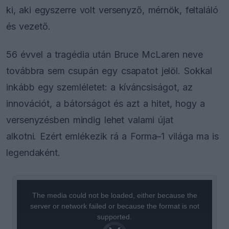
ki, aki egyszerre volt versenyző, mérnök, feltaláló
és vezető.
56 évvel a tragédia után Bruce McLaren neve
továbbra sem csupán egy csapatot jelöl. Sokkal
inkább egy szemléletet: a kíváncsiságot, az
innovációt, a bátorságot és azt a hitet, hogy a
versenyzésben mindig lehet valami újat
alkotni. Ezért emlékezik rá a Forma–1 világa ma is
legendaként.
This
is
a
The media could not be loaded, either because the
modal
window.
server or network failed or because the format is not
supported.
Video