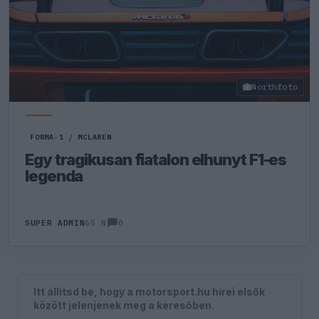
Northfoto
FORMA-1
/
MCLAREN
Egy tragikusan fiatalon elhunyt F1-es
legenda
0
SUPER ADMIN
65 N
Itt állítsd be, hogy a motorsport.hu hírei elsők
között jelenjenek meg a keresőben.