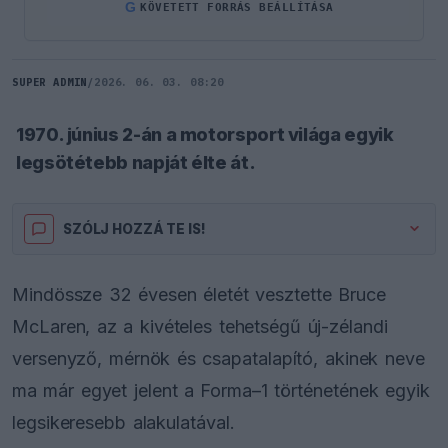
G
KÖVETETT FORRÁS BEÁLLÍTÁSA
SUPER ADMIN
/
2026. 06. 03. 08:20
1970. június 2-án a motorsport világa egyik
legsötétebb napját élte át.
SZÓLJ HOZZÁ TE IS!
Mindössze 32 évesen életét vesztette Bruce
McLaren, az a kivételes tehetségű új-zélandi
versenyző, mérnök és csapatalapító, akinek neve
ma már egyet jelent a Forma–1 történetének egyik
legsikeresebb alakulatával.