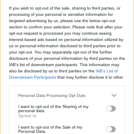
If you wish to opt-out of the sale, sharing to third parties, or
processing of your personal or sensitive information for
targeted advertising by us, please use the below opt-out
Sokan talán ekkor még azt sem gondolták volna,
section to confirm your selection. Please note that after your
hogy egyszer a világ egyik legnagyobb
opt-out request is processed you may continue seeing
interest-based ads based on personal information utilized by
autóversenyzője válik belőle. A fiatal Bruce
us or personal information disclosed to third parties prior to
azonban rendkívüli kitartásról tett
your opt-out. You may separately opt-out of the further
disclosure of your personal information by third parties on the
tanúbizonyságot, és amint egészségi állapota
IAB’s list of downstream participants. This information may
engedte, minden idejét az autók és a versenyzés
also be disclosed by us to third parties on the
IAB’s List of
Downstream Participants
that may further disclose it to other
töltötte ki. Édesapja műhelyében tanulta meg a
third parties.
szerelés alapjait, ami később mérnökként is óriási
Please note that this website/app uses one or more Google
Personal Data Processing Opt Outs
előnyt jelentett számára.
services and may gather and store information including but
not limited to your visit or usage behaviour. You may click to
I want to opt-out of the Sharing of my
personal data.
grant or deny consent to Google and its third-party tags to
Opted In
A legfiatalabb Forma–1-es futamgyőztes
use your data for below specified purposes in below Google
consent section.
I want to opt-out of the Sale of my
McLaren villámgyorsan haladt előre a ranglétrán.
Personal Data.