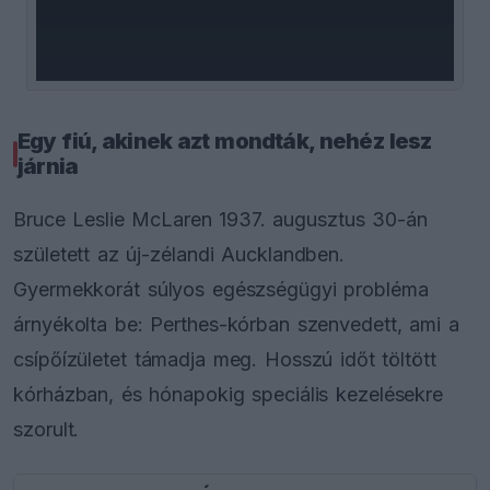
window.
Egy fiú, akinek azt mondták, nehéz lesz
járnia
Bruce Leslie McLaren 1937. augusztus 30-án
született az új-zélandi Aucklandben.
Gyermekkorát súlyos egészségügyi probléma
árnyékolta be: Perthes-kórban szenvedett, ami a
csípőízületet támadja meg. Hosszú időt töltött
kórházban, és hónapokig speciális kezelésekre
szorult.