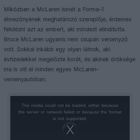
Miközben a McLaren ismét a Forma–1
élmezőnyének meghatározó szereplője, érdemes
felidézni azt az embert, aki mindezt elindította.
Bruce McLaren ugyanis nem csupán versenyző
volt. Sokkal inkább egy olyan látnok, aki
évtizedekkel megelőzte korát, és akinek öröksége
ma is ott él minden egyes McLaren-
versenyautóban.
The media could not be loaded, either because
This
the server or network failed or because the format
is
is not supported.
Video
a
Player
is
loading.
modal