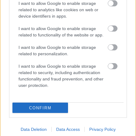
I want to allow Google to enable storage
related to analytics like cookies on web or
Nemcsak vezetni akart, építeni is
device identifiers in apps.
Sok versenyző álma az volt, hogy futamokat
I want to allow Google to enable storage
related to functionality of the website or app.
nyerjen. Bruce McLaren azonban ennél többet
I want to allow Google to enable storage
akart. 1963-ban megalapította saját csapatát, a
related to personalization.
Bruce McLaren Motor Racinget. Akkoriban
I want to allow Google to enable storage
kevesen hitték, hogy egy fiatal versenyző képes
related to security, including authentication
lehet egyszerre sikeres pilótaként, mérnökként és
functionality and fraud prevention, and other
user protection.
csapatvezetőként is helytállni, ő azonban rácáfolt
a kétkedőkre.
CONFIRM
Miközben továbbra is versenyzett, saját autókat
fejlesztett, tesztelt és épített. Nem véletlen, hogy
Data Deletion
Data Access
Privacy Policy
sokan a motorsport egyik első modern „komplett