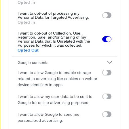
Opted In
Az 1958-as „Driver to Europe” program első
I want to opt-out of processing my
nyerteseként lehetőséget kapott, hogy Európában
Personal Data for Targeted Advertising.
Opted In
bizonyítson, és szinte azonnal felhívta magára a
I want to opt-out of Collection, Use,
figyelmet. Már 1959-ben megnyerte az Egyesült
Retention, Sale, and/or Sharing of my
Personal Data that Is Unrelated with the
Államok Nagydíját, amellyel akkoriban a Forma–1
Purposes for which it was collected.
Opted Out
történetének legfiatalabb futamgyőztese lett.
Google consents
Abban az időszakban, amikor a mezőnyben olyan
I want to allow Google to enable storage
legendák versenyeztek, mint Jack Brabham,
related to advertising like cookies on web or
device identifiers in apps.
Stirling Moss vagy Graham Hill, ez egészen
elképesztő teljesítménynek számított.
McLaren
I want to allow my user data to be sent to
Google for online advertising purposes.
később világbajnoki ezüstérmet is szerzett,
I want to allow Google to send me
miközben fokozatosan a korszak egyik
personalized advertising.
legelismertebb versenyzőjévé vált.