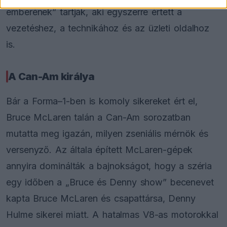
emberének” tartják, aki egyszerre értett a
vezetéshez, a technikához és az üzleti oldalhoz
is.
A Can-Am királya
Bár a Forma–1-ben is komoly sikereket ért el,
Bruce McLaren talán a Can-Am sorozatban
mutatta meg igazán, milyen zseniális mérnök és
versenyző. Az általa épített McLaren-gépek
annyira dominálták a bajnokságot, hogy a széria
egy időben a „Bruce és Denny show” becenevet
kapta Bruce McLaren és csapattársa, Denny
Hulme sikerei miatt. A hatalmas V8-as motorokkal