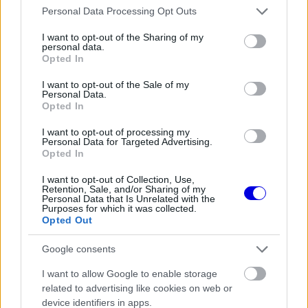
Please note that this website/app uses one or more Google
Personal Data Processing Opt Outs
window.
services and may gather and store information including but
not limited to your visit or usage behaviour. You may click to
I want to opt-out of the Sharing of my
personal data.
grant or deny consent to Google and its third-party tags to
Opted In
use your data for below specified purposes in below Google
consent section.
„Oscar kétségtelenül összeszedte magát. Úgy
I want to opt-out of the Sale of my
Personal Data.
tűnik, visszatért a korábbi formájához, és gyorsan
Opted In
ráérzett a pályára. Nagyon szoros a különbség
I want to opt-out of processing my
Personal Data for Targeted Advertising.
közte és Norris között.”
Opted In
I want to opt-out of Collection, Use,
Retention, Sale, and/or Sharing of my
EZEKET IS AJÁNLJUK
Personal Data that Is Unrelated with the
Purposes for which it was collected.
Opted Out
FORMA-1
Max Verstappen érzelmes példával
Google consents
szemléltette a család fontosságát
I want to allow Google to enable storage
related to advertising like cookies on web or
device identifiers in apps.