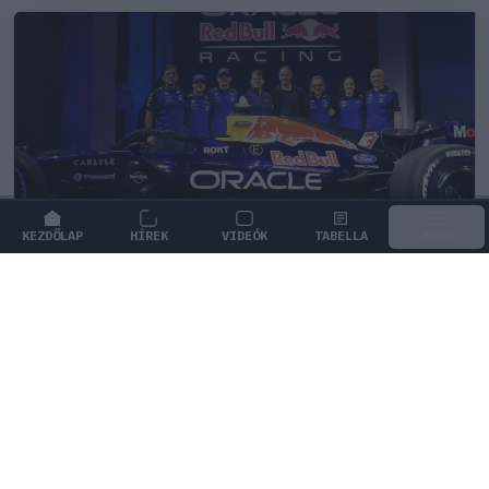
KEZDŐLAP
HÍREK
VIDEÓK
TABELLA
MENÜ
FORMA-1
/
RED BULL RACING
Fontos kulcsembert csábított át
riválisától a Red Bull
Az Aston Martintól érkezik a Red Bull új
mérnökigazgatója, aki Gianpiero Lambiase feladatait
veszi át.