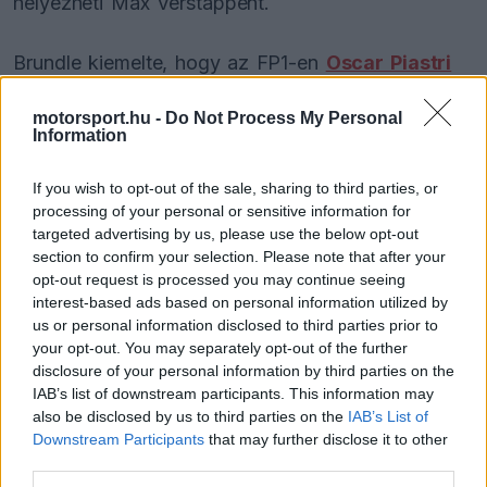
helyezheti Max Verstappent.
Brundle kiemelte, hogy az FP1-en
Oscar Piastri
közvetlenül csapattársa mögött zárt, ami az
motorsport.hu -
Do Not Process My Personal
előző, nehezebb hétvégék után biztató jel volt
Information
szerinte. Úgy értékelte, a fiatal ausztrál
If you wish to opt-out of the sale, sharing to third parties, or
visszanyerte a ritmust, és Interlagosra gyorsan
processing of your personal or sensitive information for
targeted advertising by us, please use the below opt-out
ráérzett, miközben a két McLaren között csekély
section to confirm your selection. Please note that after your
volt a különbség.
opt-out request is processed you may continue seeing
interest-based ads based on personal information utilized by
us or personal information disclosed to third parties prior to
your opt-out. You may separately opt-out of the further
The media could not be loaded, either because
This
disclosure of your personal information by third parties on the
the server or network failed or because the format
IAB’s list of downstream participants. This information may
is
is not supported.
also be disclosed by us to third parties on the
IAB’s List of
Video
a
Downstream Participants
that may further disclose it to other
Player
is
third parties.
loading.
modal