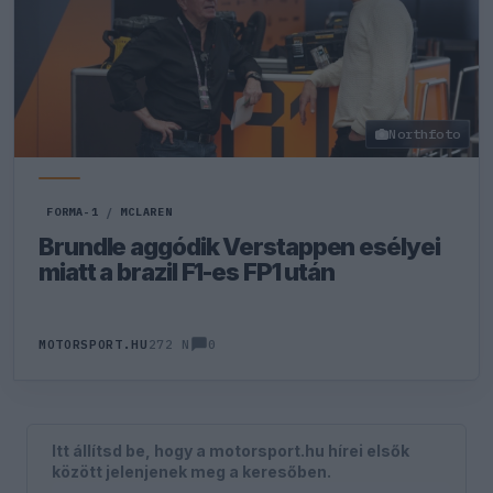
Northfoto
FORMA-1
/
MCLAREN
Brundle aggódik Verstappen esélyei
miatt a brazil F1-es FP1 után
0
MOTORSPORT.HU
272 N
Itt állítsd be, hogy a motorsport.hu hírei elsők
között jelenjenek meg a keresőben.