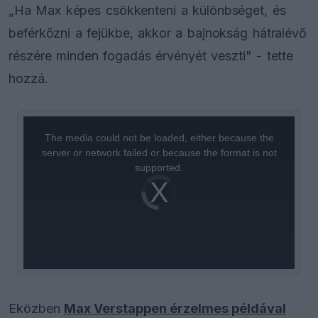
„Ha Max képes csökkenteni a különbséget, és
beférkőzni a fejükbe, akkor a bajnokság hátralévő
részére minden fogadás érvényét veszti" - tette
hozzá.
This
is
a
The media could not be loaded, either because the
modal
window.
server or network failed or because the format is not
supported.
Video
Player
is
loading.
Eközben
Max Verstappen érzelmes példával