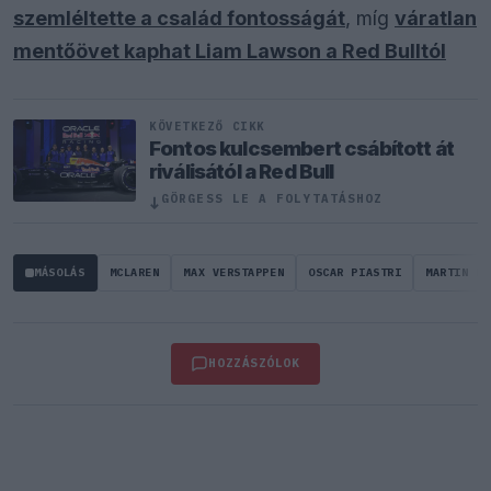
szemléltette a család fontosságát
, míg
váratlan
mentőövet kaphat Liam Lawson a Red Bulltól
KÖVETKEZŐ CIKK
Fontos kulcsembert csábított át
riválisától a Red Bull
↓
GÖRGESS LE A FOLYTATÁSHOZ
MÁSOLÁS
MCLAREN
MAX VERSTAPPEN
OSCAR PIASTRI
MARTIN BR
HOZZÁSZÓLOK