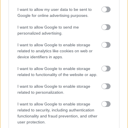
FORMA-1
I want to allow my user data to be sent to
Váratlan mentőövet kaphat Liam
Google for online advertising purposes.
Lawson a Red Bulltól
I want to allow Google to send me
personalized advertising.
FORMA-1
I want to allow Google to enable storage
Montoya átlátott Verstappen
trükkjén és elárulta a távozási
related to analytics like cookies on web or
pletykák valódi okát
device identifiers in apps.
I want to allow Google to enable storage
related to functionality of the website or app.
A bajnoki képletet illetően Brundle szerint
I want to allow Google to enable storage
Verstappennek emelnie kell a nyomást a wokingi
related to personalization.
duóra, mert most náluk van a kezdeményezés.
I want to allow Google to enable storage
related to security, including authentication
„Nyomást kell gyakorolnia a két McLaren-pilótára.
functionality and fraud prevention, and other
Szerintem a McLarennél van az előny. Ketten
user protection.