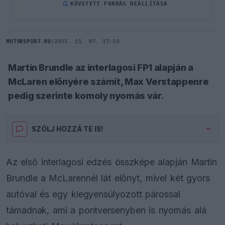
G
KÖVETETT FORRÁS BEÁLLÍTÁSA
MOTORSPORT.HU
/
2025. 11. 07. 17:54
Martin Brundle az interlagosi FP1 alapján a
McLaren előnyére számít, Max Verstappenre
pedig szerinte komoly nyomás vár.
SZÓLJ HOZZÁ TE IS!
Az első interlagosi edzés összképe alapján Martin
Brundle a McLarennél lát előnyt, mivel két gyors
autóval és egy kiegyensúlyozott párossal
támadnak, ami a pontversenyben is nyomás alá