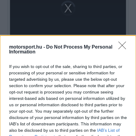
Video
a
Player
is
loading.
modal
window.
motorsport.hu -
Do Not Process My Personal
Information
Verstappen, aki 2021-ben épp itt, Abu-Dzabiban
szerezte első világbajnoki címét, idén sokáig
If you wish to opt-out of the sale, sharing to third parties, or
processing of your personal or sensitive information for
hátrányban volt, de az utóbbi hónapokban
targeted advertising by us, please use the below opt-out
visszakapaszkodott. Ő jóval higgadtabban beszélt
section to confirm your selection. Please note that after your
opt-out request is processed you may continue seeing
a lehetőségről, szerinte ugyanis a címvédés „csak
interest-based ads based on personal information utilized by
egy bónusz lenne”, főleg annak fényében, hogy
us or personal information disclosed to third parties prior to
your opt-out. You may separately opt-out of the further
korábban 104 pontos lemaradásban is volt.
disclosure of your personal information by third parties on the
IAB’s list of downstream participants. This information may
also be disclosed by us to third parties on the
IAB’s List of
EZEKET IS AJÁNLJUK