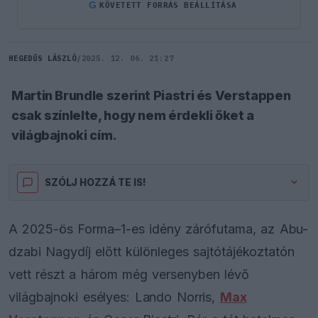
G
KÖVETETT FORRÁS BEÁLLÍTÁSA
HEGEDŰS LÁSZLÓ
/
2025. 12. 06. 21:27
Martin Brundle szerint Piastri és Verstappen
csak színlelte, hogy nem érdekli őket a
világbajnoki cím.
SZÓLJ HOZZÁ TE IS!
A 2025-ös Forma–1-es idény zárófutama, az Abu-
dzabi Nagydíj előtt különleges sajtótájékoztatón
vett részt a három még versenyben lévő
világbajnoki esélyes: Lando Norris,
Max