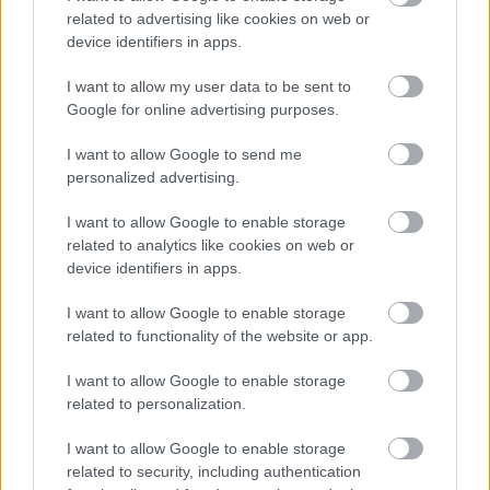
rendelkezik a trióból, szintén visszafogottan
related to advertising like cookies on web or
device identifiers in apps.
nyilatkozott. Bár elismerte, hogy „nagyon menő
I want to allow my user data to be sent to
dolog” lenne világbajnoknak lenni, hozzátette,
Google for online advertising purposes.
hogy „elég gyorsan túllépne rajta”, hiszen már
I want to allow Google to send me
január végén megkezdődik a 2026-os szezonra
personalized advertising.
való tesztelés.
I want to allow Google to enable storage
related to analytics like cookies on web or
Martin Brundle, a Sky Sports szakértője azonban
device identifiers in apps.
nem vette komolyan ezeket a kijelentéseket. A
I want to allow Google to enable storage
korábbi F1-es pilóta szerint Verstappen és Piastri
related to functionality of the website or app.
is csak játszmáznak.
I want to allow Google to enable storage
related to personalization.
„Verseny volt köztük, ki tudja jobban eljátszani,
I want to allow Google to enable storage
hogy mennyire nem számít nekik a világbajnoki
related to security, including authentication