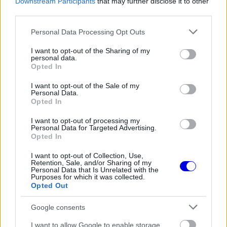
Downstream Participants
that may further disclose it to other
third parties.
Please note that this website/app uses one or more Google
FORMA-1
Personal Data Processing Opt Outs
Christian Horner lehet a Williams
services and may gather and store information including but
megmentője
not limited to your visit or usage behaviour. You may click to
I want to opt-out of the Sharing of my
personal data.
grant or deny consent to Google and its third-party tags to
Opted In
use your data for below specified purposes in below Google
consent section.
I want to opt-out of the Sale of my
Personal Data.
FORMA-1
Opted In
Radikális megoldással előzte meg a
riválisokat az Aston Martin
I want to opt-out of processing my
Personal Data for Targeted Advertising.
Opted In
FORMA-1
I want to opt-out of Collection, Use,
Oscar Piastri nyíltan beszélt a
Retention, Sale, and/or Sharing of my
Personal Data that Is Unrelated with the
generációs különbségekről a
Purposes for which it was collected.
Forma–1-ben
Opted Out
Google consents
Oscar Piastri, aki a legkevesebb tapasztalattal
I want to allow Google to enable storage