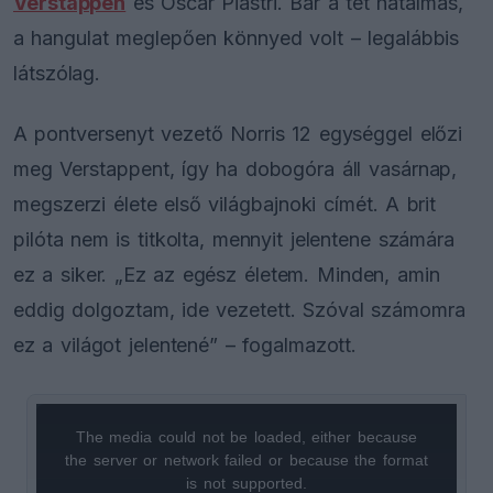
Verstappen
és Oscar Piastri. Bár a tét hatalmas,
a hangulat meglepően könnyed volt – legalábbis
látszólag.
A pontversenyt vezető Norris 12 egységgel előzi
meg Verstappent, így ha dobogóra áll vasárnap,
megszerzi élete első világbajnoki címét. A brit
pilóta nem is titkolta, mennyit jelentene számára
ez a siker. „Ez az egész életem. Minden, amin
eddig dolgoztam, ide vezetett. Szóval számomra
ez a világot jelentené” – fogalmazott.
The media could not be loaded, either because
This
the server or network failed or because the format
is
is not supported.