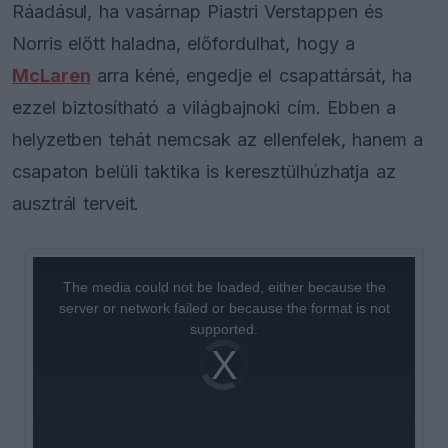
Ráadásul, ha vasárnap Piastri Verstappen és
Norris előtt haladna, előfordulhat, hogy a
McLaren
arra kéné, engedje el csapattársát, ha
ezzel biztosítható a világbajnoki cím. Ebben a
helyzetben tehát nemcsak az ellenfelek, hanem a
csapaton belüli taktika is keresztülhúzhatja az
ausztrál terveit.
This
is
a
The media could not be loaded, either because the
modal
window.
server or network failed or because the format is not
supported.
Video
Player
is
loading.