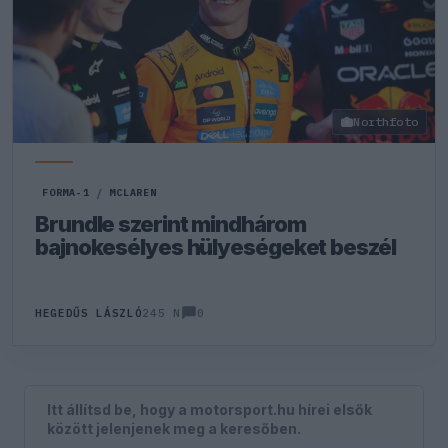
Northfoto
FORMA-1
/
MCLAREN
Brundle szerint mindhárom
bajnokesélyes hülyeségeket beszél
0
HEGEDŰS LÁSZLÓ
245 N
Itt állítsd be, hogy a motorsport.hu hírei elsők
között jelenjenek meg a keresőben.