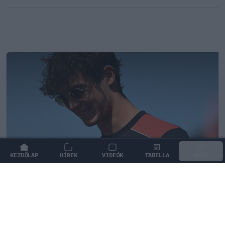
KEZDŐLAP
HÍREK
VIDEÓK
TABELLA
MENÜ
FORMA-1
/
FERRARI
B-tervre lehet szüksége a Ferrari
fiatal tehetségének