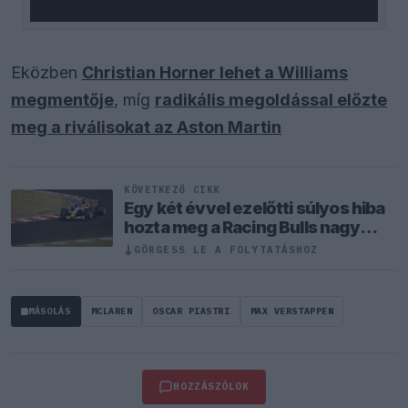
Eközben
Christian Horner lehet a Williams
megmentője
, míg
radikális megoldással előzte
meg a riválisokat az Aston Martin
KÖVETKEZŐ CIKK
Egy két évvel ezelőtti súlyos hiba
hozta meg a Racing Bulls nagy
áttörését
↓
GÖRGESS LE A FOLYTATÁSHOZ
MÁSOLÁS
MCLAREN
OSCAR PIASTRI
MAX VERSTAPPEN
HOZZÁSZÓLOK