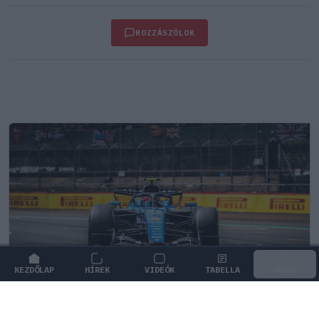
HOZZÁSZÓLOK
KEZDŐLAP
HÍREK
VIDEÓK
TABELLA
MENÜ
FORMA-1
/
WILLIAMS