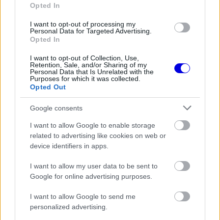
Opted In
"A Mercedesnek kiváló pilótapárosa van, Russell
I want to opt-out of processing my
Personal Data for Targeted Advertising.
azonban időnként hibázik, ahogyan azt Japánban
Opted In
is láthattuk. Ettől függetlenül nagyon stabil
I want to opt-out of Collection, Use,
Retention, Sale, and/or Sharing of my
szezont fut" – mondta Brundle a
Personal Data that Is Unrelated with the
Purposes for which it was collected.
RacingNews365-nek, hozzátéve, hogy
Opted Out
Verstappen esetleges szabaddá válása alapjaiban
Google consents
változtathatná meg a helyzetet.
I want to allow Google to enable storage
related to advertising like cookies on web or
EZEKET IS AJÁNLJUK
device identifiers in apps.
I want to allow my user data to be sent to
PIT LANE
Google for online advertising purposes.
Betörtek Lewis Hamilton
szerelmének villájába és elvitték az
I want to allow Google to send me
autóját
personalized advertising.