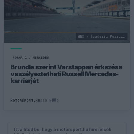
X / Scuderia Ferrari
FORMA-1
/
MERCEDES
Brundle szerint Verstappen érkezése
veszélyeztetheti Russell Mercedes-
karrierjét
0
MOTORSPORT.HU
480 N
Itt állítsd be, hogy a motorsport.hu hírei elsők