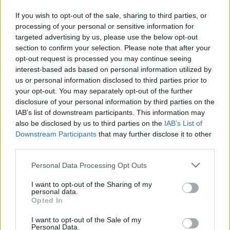
karrierjével kapcsolatban, amennyiben Max
If you wish to opt-out of the sale, sharing to third parties, or
Verstappen elhagyná a Red Bull csapatát.
processing of your personal or sensitive information for
targeted advertising by us, please use the below opt-out
section to confirm your selection. Please note that after your
A brit szakértő szerint ugyanis Russell ugyan
opt-out request is processed you may continue seeing
interest-based ads based on personal information utilized by
eredményes munkát végez a Mercedes színeiben,
us or personal information disclosed to third parties prior to
pozíciója mégsem tekinthető bebetonozottnak.
your opt-out. You may separately opt-out of the further
disclosure of your personal information by third parties on the
IAB’s list of downstream participants. This information may
also be disclosed by us to third parties on the
IAB’s List of
The media could not be loaded, either because
This
Downstream Participants
that may further disclose it to other
the server or network failed or because the format
third parties.
is
is not supported.
Please note that this website/app uses one or more Google
Personal Data Processing Opt Outs
Video
a
Player
services and may gather and store information including but
is
loading.
modal
not limited to your visit or usage behaviour. You may click to
I want to opt-out of the Sharing of my
personal data.
grant or deny consent to Google and its third-party tags to
window.
Opted In
use your data for below specified purposes in below Google
consent section.
I want to opt-out of the Sale of my
Personal Data.