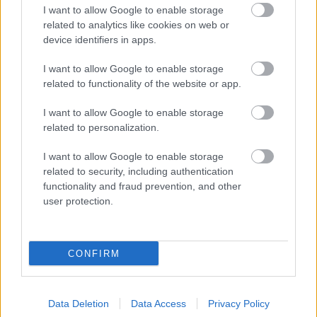
I want to allow Google to enable storage
related to analytics like cookies on web or
FORMA-1
device identifiers in apps.
Reagált az Audi a Sainz és Piastri
leigazolásáról szóló hírekre
I want to allow Google to enable storage
related to functionality of the website or app.
I want to allow Google to enable storage
FORMA-1
related to personalization.
Újabb amerikai helyszín csábítaná
magához a Forma–1-et
I want to allow Google to enable storage
related to security, including authentication
functionality and fraud prevention, and other
user protection.
A brit szakértő meggyőződése szerint Russell
nem érezheti magát teljes biztonságban, még
annak ellenére sem, hogy csapatvezetői szerepét
CONFIRM
kiválóan ellátja.
Data Deletion
Data Access
Privacy Policy
"Toto Wolff egyszer már elengedte Verstappent,