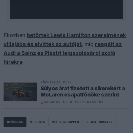
Eközben
betörtek Lewis Hamilton szerelmének
villájába és elvitték az autóját
, míg
reagált az
Audi a Sainz és Piastri leigazolásáról szóló
hírekre
KÖVETKEZŐ CIKK
Súlyos árat fizetett a sikerekért a
McLaren csapatfőnöke szerint
↓
GÖRGESS LE A FOLYTATÁSHOZ
MÁSOLÁS
MERCEDES
MAX VERSTAPPEN
GEORGE RUSSELL