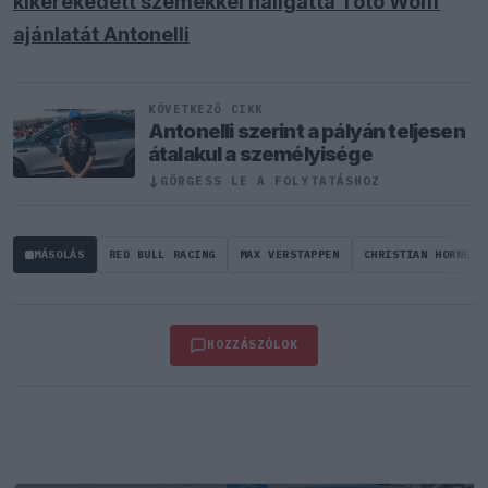
kikerekedett szemekkel hallgatta Toto Wolff
ajánlatát Antonelli
KÖVETKEZŐ CIKK
Antonelli szerint a pályán teljesen
átalakul a személyisége
↓
GÖRGESS LE A FOLYTATÁSHOZ
MÁSOLÁS
RED BULL RACING
MAX VERSTAPPEN
CHRISTIAN HORNER
HOZZÁSZÓLOK