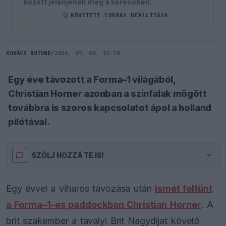
között jelenjenek meg a keresőben.
G
KÖVETETT FORRÁS BEÁLLÍTÁSA
KOVÁCS BOTOND
/
2026. 07. 08. 17:30
Egy éve távozott a Forma–1 világából,
Christian Horner azonban a színfalak mögött
továbbra is szoros kapcsolatot ápol a holland
pilótával.
SZÓLJ HOZZÁ TE IS!
Egy évvel a viharos távozása után
ismét feltűnt
a Forma–1-es paddockban Christian Horner
. A
brit szakember a tavalyi Brit Nagydíjat követő