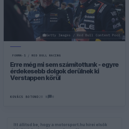
Getty Images / Red Bull Content Pool
FORMA-1
/
RED BULL RACING
Erre még mi sem számítottunk - egyre
érdekesebb dolgok derülnek ki
Verstappen körül
0
KOVÁCS BOTOND
28 N
Itt állítsd be, hogy a motorsport.hu hírei elsők