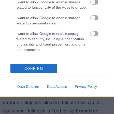
elkerülték egymást, a futam leintése után a
I want to allow Google to enable storage
related to functionality of the website or app.
korábbi csapatfőnök felkereste a pilótát a zárt
ajtók mögött.
I want to allow Google to enable storage
related to personalization.
„Természetesen egyenesen a szobámba jött, hogy
I want to allow Google to enable storage
related to security, including authentication
megbeszéljük a futamon felmerülő problémákat,
functionality and fraud prevention, and other
és elmondja a meglátásait. Ez teljesen normális,
user protection.
mindig ezt csináljuk. Úgy beszélgetünk, ahogyan
az ember a barátaival vagy a régi ismerőseivel
CONFIRM
szokott” – tette hozzá Verstappen.
Horner eközben a The Times lapnak is
Data Deletion
Data Access
Privacy Policy
nyilatkozott, ahol a Red Bull Powertrains
motorprojektjének sikereire tekintett vissza. A
szakember felidézte a Ford és az ExxonMobil