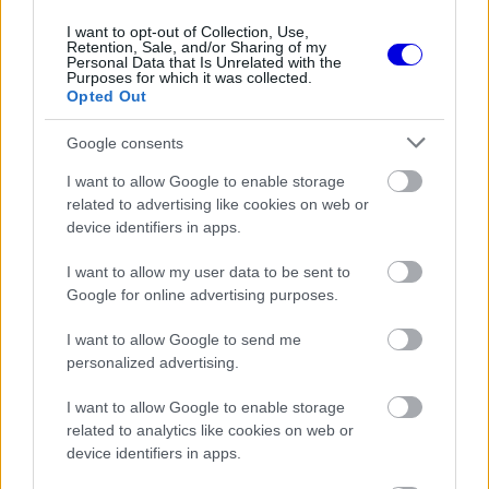
I want to opt-out of Collection, Use,
FORMA-1
Retention, Sale, and/or Sharing of my
A Honda egészen a téli tesztekig
Personal Data that Is Unrelated with the
azt hitte, hogy minden rendben
Purposes for which it was collected.
van
Opted Out
Google consents
I want to allow Google to enable storage
FORMA-1
related to advertising like cookies on web or
Kikerekedett szemekkel hallgatta
Toto Wolff ajánlatát Antonelli
device identifiers in apps.
I want to allow my user data to be sent to
Google for online advertising purposes.
FORMA-1
I want to allow Google to send me
Hiába a hatalmas fejlesztési ugrás,
óriási a baj az Aston Martinnál
personalized advertising.
I want to allow Google to enable storage
related to analytics like cookies on web or
device identifiers in apps.
Bár a hivatalos programok miatt napközben