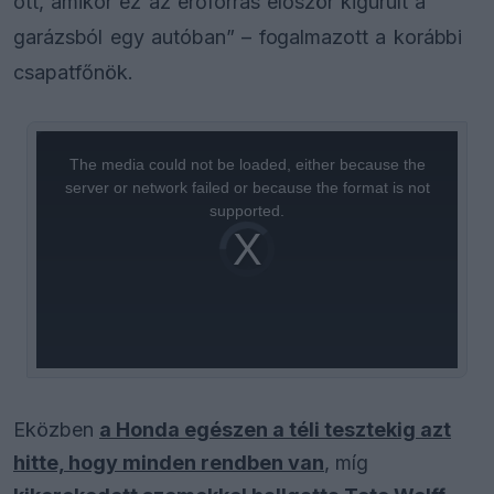
ott, amikor ez az erőforrás először kigurult a
garázsból egy autóban” – fogalmazott a korábbi
csapatfőnök.
This
is
a
The media could not be loaded, either because the
modal
window.
server or network failed or because the format is not
supported.
Video
Player
is
loading.
Eközben
a Honda egészen a téli tesztekig azt
hitte, hogy minden rendben van
, míg