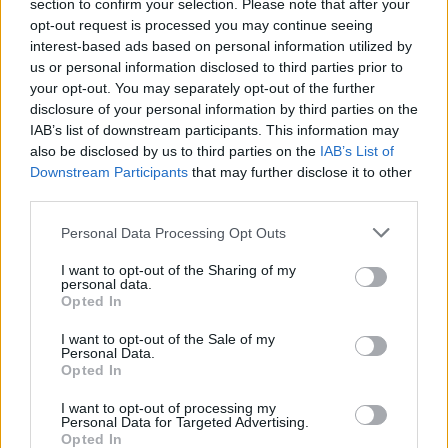
The media could not be loaded, either because
This
section to confirm your selection. Please note that after your
the server or network failed or because the format
opt-out request is processed you may continue seeing
is
is not supported.
interest-based ads based on personal information utilized by
Video
us or personal information disclosed to third parties prior to
a
Player
is
your opt-out. You may separately opt-out of the further
loading.
modal
disclosure of your personal information by third parties on the
IAB’s list of downstream participants. This information may
window.
also be disclosed by us to third parties on the
IAB’s List of
Downstream Participants
that may further disclose it to other
third parties.
Please note that this website/app uses one or more Google
Personal Data Processing Opt Outs
„Szinte minden héten beszélünk Christiannal.
services and may gather and store information including but
Láttam a kamerákon keresztül, hogy a
not limited to your visit or usage behaviour. You may click to
I want to opt-out of the Sharing of my
personal data.
grant or deny consent to Google and its third-party tags to
paddockban sétál, de őszintén szólva a nagy
Opted In
use your data for below specified purposes in below Google
rohanásban senkivel sem volt időm találkozni” –
consent section.
I want to opt-out of the Sale of my
Personal Data.
mondta a
Red Bull
versenyzője.
Opted In
I want to opt-out of processing my
Personal Data for Targeted Advertising.
EZEKET IS AJÁNLJUK
Opted In