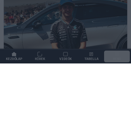
KEZDŐLAP
HÍREK
VIDEÓK
TABELLA
MENÜ
FORMA-1
/
MERCEDES
Antonelli szerint a pályán teljesen
átalakul a személyisége
Andrea Kimi Antonelli nyíltan beszélt arról, miként
alakul át a személyisége, amikor elfoglalja a helyét a
versenyautóban.