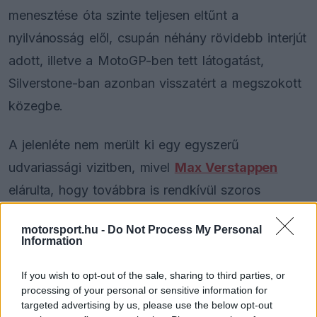
menesztése óta szinte teljesen eltűnt a
nyilvánosság elől, csupán néhány rövidebb interjút
adott, illetve a MotoGP-ben tett látogatást,
Silverstone-ban azonban visszatért a megszokott
közegbe.
A jelenléte nem merült ki egy egyszerű
udvariassági vizitben, mivel
Max Verstappen
elárulta, hogy továbbra is rendkívül szoros
kapcsolatot ápolnak. A holland pilóta egyenesen
motorsport.hu -
Do Not Process My Personal
úgy fogalmazott, hogy a háttérben folyamatos a
Information
kommunikáció kettejük között.
If you wish to opt-out of the sale, sharing to third parties, or
processing of your personal or sensitive information for
targeted advertising by us, please use the below opt-out