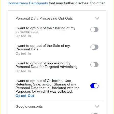
Downstream Participants
that may further disclose it to other
third parties.
Please note that this website/app uses one or more Google
This
Personal Data Processing Opt Outs
is
services and may gather and store information including but
a
The media could not be loaded, either because the
modal
not limited to your visit or usage behaviour. You may click to
I want to opt-out of the Sharing of my
window.
server or network failed or because the format is not
personal data.
grant or deny consent to Google and its third-party tags to
supported.
Opted In
use your data for below specified purposes in below Google
Video
Player
consent section.
I want to opt-out of the Sale of my
is
loading.
Personal Data.
Opted In
I want to opt-out of processing my
Personal Data for Targeted Advertising.
Opted In
I want to opt-out of Collection, Use,
Retention, Sale, and/or Sharing of my
10:32
Personal Data that Is Unrelated with the
Purposes for which it was collected.
Opted Out
Az utolsó körben Antonelli a pattogásra, Charles Leclerc
pedig a lassú autóra és zéró tapadásra panaszkodik,
miközben a második helyen végzett.
Google consents