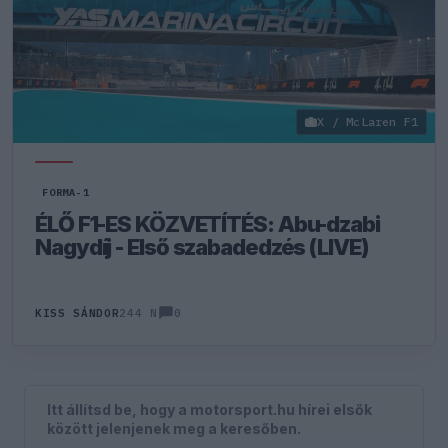
X / McLaren F1
FORMA-1
ÉLŐ F1-ES KÖZVETÍTÉS: Abu-dzabi
Nagydíj - Első szabadedzés (LIVE)
0
KISS SÁNDOR
244 N
Itt állítsd be, hogy a motorsport.hu hírei elsők
között jelenjenek meg a keresőben.