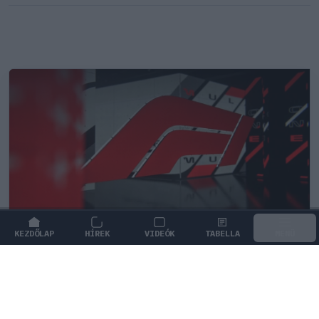
KEZDŐLAP
HÍREK
VIDEÓK
TABELLA
MENÜ
FORMA-1
Botrányos futballterv mögött sejlik
fel a Forma–1 sikerkovácsa