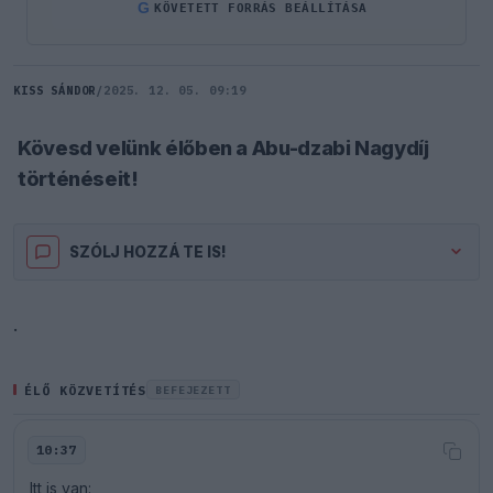
G
KÖVETETT FORRÁS BEÁLLÍTÁSA
KISS SÁNDOR
/
2025. 12. 05. 09:19
Kövesd velünk élőben a Abu-dzabi Nagydíj
történéseit!
SZÓLJ HOZZÁ TE IS!
.
ÉLŐ KÖZVETÍTÉS
BEFEJEZETT
10:37
Itt is van: