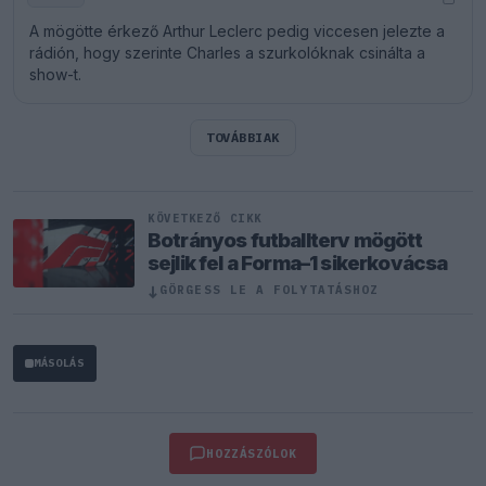
A mögötte érkező Arthur Leclerc pedig viccesen jelezte a
rádión, hogy szerinte Charles a szurkolóknak csinálta a
show-t.
TOVÁBBIAK
KÖVETKEZŐ CIKK
Botrányos futballterv mögött
sejlik fel a Forma–1 sikerkovácsa
↓
GÖRGESS LE A FOLYTATÁSHOZ
MÁSOLÁS
HOZZÁSZÓLOK