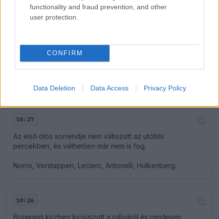
functionality and fraud prevention, and other
user protection.
CONFIRM
10:28
Az újoncok közül a legjobban Hirakawa áll a 11. helyen,
míg a legrosszabbul CIan Shields a 20. helyen.
Data Deletion
Data Access
Privacy Policy
10:27
Az első ötös sorrendje nem változott az utóbbi
percekben, és vélhetően már nem is fog.
Norris, Verstappen, Leclerc, Antonelli, Hülkenberg.
10:26
Browning közben kicsúszott a pályáról és rendesen