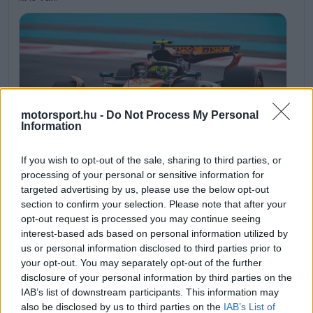
motorsport.hu -
Do Not Process My Personal
Information
If you wish to opt-out of the sale, sharing to third parties, or
processing of your personal or sensitive information for
16 ezred döntött csupán az első hármas között,
targeted advertising by us, please use the below opt-out
Norris vitte az FP1-et Abu-Dzabiban
section to confirm your selection. Please note that after your
opt-out request is processed you may continue seeing
interest-based ads based on personal information utilized by
us or personal information disclosed to third parties prior to
10:33
your opt-out. You may separately opt-out of the further
disclosure of your personal information by third parties on the
Köszönjük a figyelmet, az első szabadedzés élő
IAB’s list of downstream participants. This information may
közvetítése ezzel véget ért, de a szokásos
also be disclosed by us to third parties on the
IAB’s List of
összefoglalónkkal hamarosan jelentkezünk.