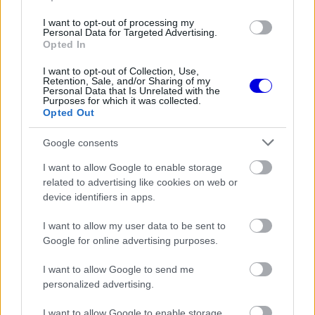
búcsúzik mára, de hamarosan jövünk még a második
szabadedzésről készült összefoglalónkkal.
I want to opt-out of processing my
Personal Data for Targeted Advertising.
Opted In
This
I want to opt-out of Collection, Use,
is
a
Retention, Sale, and/or Sharing of my
The media could not be loaded, either because the
modal
Personal Data that Is Unrelated with the
window.
server or network failed or because the format is not
Purposes for which it was collected.
supported.
Opted Out
Video
Player
is
Google consents
loading.
I want to allow Google to enable storage
related to advertising like cookies on web or
device identifiers in apps.
I want to allow my user data to be sent to
Google for online advertising purposes.
14:01
I want to allow Google to send me
Véget ért a második szabadedzés, és vele együtt a
personalized advertising.
pénteki program is.
I want to allow Google to enable storage