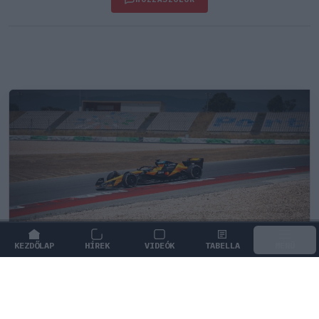
KEZDŐLAP
HÍREK
VIDEÓK
TABELLA
MENÜ
FORMA-1
/
MCLAREN
Kimi Räikkönen, akinek több
világbajnoki címet kellett volna