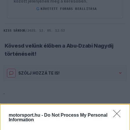
között jelenjenek meg a keresőben.
G
KÖVETETT FORRÁS BEÁLLÍTÁSA
KISS SÁNDOR
/
2025. 12. 05. 12:53
Kövesd velünk élőben a Abu-Dzabi Nagydíj
történéseit!
SZÓLJ HOZZÁ TE IS!
.
ÉLŐ KÖZVETÍTÉS
BEFEJEZETT
motorsport.hu -
Do Not Process My Personal
Information
14:09