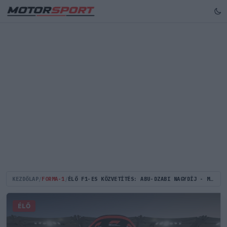
KEZDŐLAP
/
FORMA-1
/
ÉLŐ F1-ES KÖZVETÍTÉS: ABU-DZABI NAGYDÍJ - MÁSODIK SZABADEDZÉS (LIVE)
ÉLŐ