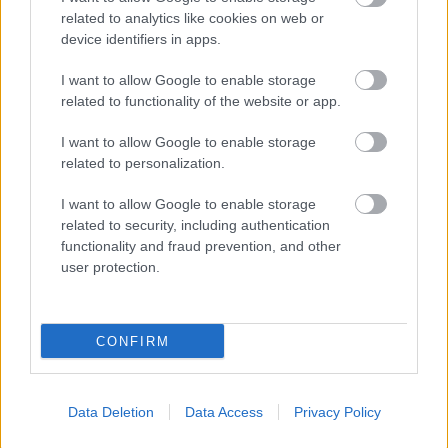
A második szabadedzést is Lando Norris nyerte, mögötte
related to analytics like cookies on web or
Max Verstappen, George Russell, Oliver Bearman és Nico
device identifiers in apps.
Hülkenberg következik.
I want to allow Google to enable storage
Oscar Piastri csak a 11.
related to functionality of the website or app.
I want to allow Google to enable storage
related to personalization.
13:59
A Red Bull 18 körös etapra számított, de Verstappent 15
I want to allow Google to enable storage
kör után behívták. Lágy gumikon folytatja...
related to security, including authentication
functionality and fraud prevention, and other
user protection.
13:59
Hamilton Abu-Dzabiban is sokat csúszkál, ezt tükrözi a 14,
CONFIRM
helye is.
Data Deletion
Data Access
Privacy Policy
13:58