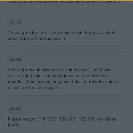
Júki Cunoda továbbra sem tudott előrébb lépni. Csak a 17.
13:56
Verstappen közben arra panaszkodik, hogy az autó túl
sokat ugrál a 3-as kanyarban.
13:55
A Sky Sportsnak nyilatkozva Zak Brown Oscar Piastri
visszafogott teljesítménye kapcsán a következőket
mondta: „Nem hiszem, hogy már teljesen felvette volna a
ritmust, de készen fog állni.
13:52
Russell viszont 1.30.026 - 1.30.023 - 1.29.994-es időkkel
kezd.