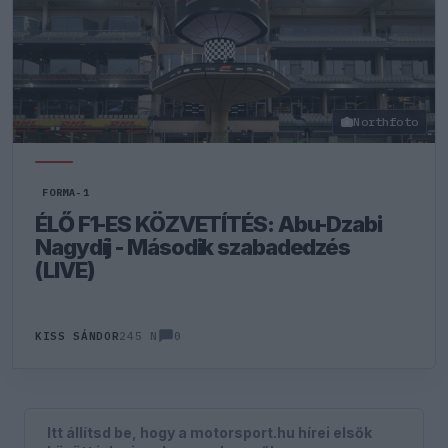
Northfoto
FORMA-1
ÉLŐ F1-ES KÖZVETÍTÉS: Abu-Dzabi
Nagydíj - Második szabadedzés
(LIVE)
0
KISS SÁNDOR
245 N
Itt állítsd be, hogy a motorsport.hu hírei elsők