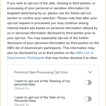
If you wish to opt-out of the sale, sharing to third parties, or
Itt is van:
processing of your personal or sensitive information for
targeted advertising by us, please use the below opt-out
section to confirm your selection. Please note that after your
opt-out request is processed you may continue seeing
interest-based ads based on personal information utilized by
us or personal information disclosed to third parties prior to
your opt-out. You may separately opt-out of the further
disclosure of your personal information by third parties on the
IAB’s list of downstream participants. This information may
also be disclosed by us to third parties on the
IAB’s List of
Downstream Participants
that may further disclose it to other
third parties.
Norris előnye jelentősen megnőtt az FP2-n, Piastri
egyelőre lépéshátrányban
Please note that this website/app uses one or more Google
Personal Data Processing Opt Outs
services and may gather and store information including but
not limited to your visit or usage behaviour. You may click to
I want to opt-out of the Sharing of my
personal data.
grant or deny consent to Google and its third-party tags to
Opted In
use your data for below specified purposes in below Google
14:03
consent section.
I want to opt-out of the Sale of my
Personal Data.
Köszönjük a figyelmet, az élő közvetítésünk ezzel
Opted In