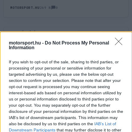
0
MOTORSPORT.HU
269 N
HOZZÁSZÓLÁS
0
LEGÚJABB
LEGJOBB
motorsport.hu -
Do Not Process My Personal
Information
ÚJ HOZZÁSZÓLÁS
If you wish to opt-out of the sale, sharing to third parties, or
processing of your personal or sensitive information for
Meglévő felhasználó
Új felhasználó
targeted advertising by us, please use the below opt-out
section to confirm your selection. Please note that after your
Belépés e-maillel
opt-out request is processed you may continue seeing
interest-based ads based on personal information utilized by
us or personal information disclosed to third parties prior to
your opt-out. You may separately opt-out of the further
disclosure of your personal information by third parties on the
IAB’s list of downstream participants. This information may
also be disclosed by us to third parties on the
IAB’s List of
Belépés
Elfelejtett jelszó?
Downstream Participants
that may further disclose it to other