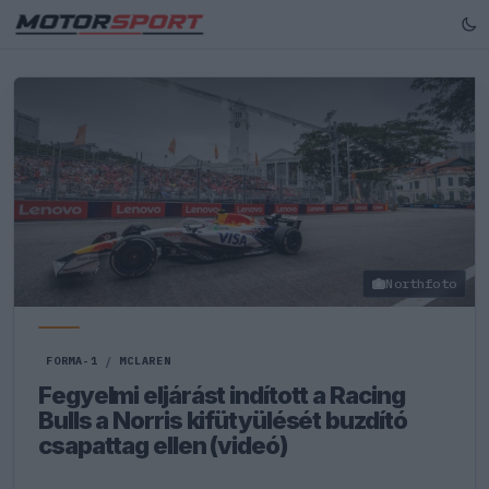
Northfoto
FORMA-1
/
MCLAREN
Fegyelmi eljárást indított a Racing
Bulls a Norris kifütyülését buzdító
csapattag ellen (videó)