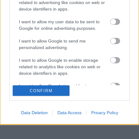
a súlyos pofonok után
related to advertising like cookies on web or
device identifiers in apps.
Sainz visszatérne a Red Bullhoz, ahol a
15:02
3
győzelemért harcolhatna
I want to allow my user data to be sent to
Négy új ország és egy visszatérő klasszikus
Google for online advertising purposes.
14:00
4
pályázik F1-es futamra 2028-tól
Újabb technikai fejlesztés nehezítheti meg
I want to allow Google to send me
13:27
5
Piastri életét a McLarennél
personalized advertising.
I want to allow Google to enable storage
related to analytics like cookies on web or
KOMMENTPROFIL
device identifiers in apps.
I want to allow Google to enable storage
?
CONFIRM
related to functionality of the website or app.
A kommentprofil adataid belépés után jelennek meg itt.
I want to allow Google to enable storage
related to personalization.
Data Deletion
Data Access
Privacy Policy
I want to allow Google to enable storage
related to security, including authentication
functionality and fraud prevention, and other