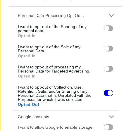
third parties.
Régi rendszerű fiókkal rendelkezel?
Please note that this website/app uses one or more Google
Personal Data Processing Opt Outs
Lépj be felhasználónévvel és jelszóval, majd állj át
services and may gather and store information including but
az e-mail alapú rendszerre.
not limited to your visit or usage behaviour. You may click to
I want to opt-out of the Sharing of my
personal data.
grant or deny consent to Google and its third-party tags to
Opted In
use your data for below specified purposes in below Google
consent section.
I want to opt-out of the Sale of my
Még nincs hozzászólás. Légy te az első!
Personal Data.
Opted In
I want to opt-out of processing my
Personal Data for Targeted Advertising.
Friss tartalmakért kövessetek minket a Google
Opted In
Híreken is.
I want to opt-out of Collection, Use,
Retention, Sale, and/or Sharing of my
Personal Data that Is Unrelated with the
Purposes for which it was collected.
FRISS HÍREK
ÖSSZES
Opted Out
Amikor az F1-ben nem szavakkal rendezték le
16:06
1
Google consents
az ütközést
A rajongók még nem írták le George Russellt
I want to allow Google to enable storage
15:35
2