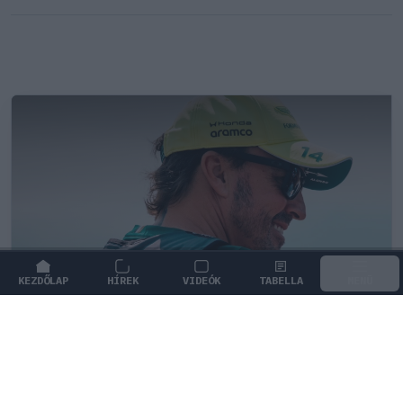
KEZDŐLAP
HÍREK
VIDEÓK
TABELLA
MENÜ
FORMA-1
/
ASTON MARTIN
Jelentős összeget kér Alonso az
Aston Martintól a folytatásért