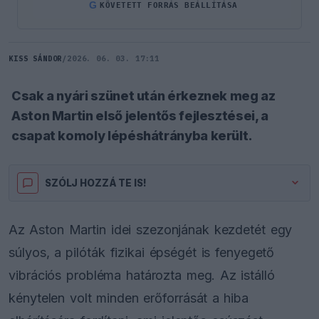
G
KÖVETETT FORRÁS BEÁLLÍTÁSA
KISS SÁNDOR
/
2026. 06. 03. 17:11
Csak a nyári szünet után érkeznek meg az
Aston Martin első jelentős fejlesztései, a
csapat komoly lépéshátrányba került.
SZÓLJ HOZZÁ TE IS!
Az Aston Martin idei szezonjának kezdetét egy
súlyos, a pilóták fizikai épségét is fenyegető
vibrációs probléma határozta meg. Az istálló
kénytelen volt minden erőforrását a hiba