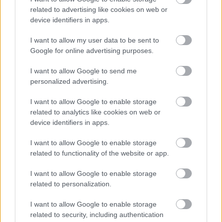
related to advertising like cookies on web or
device identifiers in apps.
FORMA-1
A Honda egészen a téli tesztekig
I want to allow my user data to be sent to
azt hitte, hogy minden rendben
van
Google for online advertising purposes.
I want to allow Google to send me
personalized advertising.
FORMA-1
Titkos kísérletek a Mercedesnél,
I want to allow Google to enable storage
mégis elvetették a Ferrari nagy
trükkjét
related to analytics like cookies on web or
device identifiers in apps.
I want to allow Google to enable storage
„Most sokkal több leszorítóerőt és erőt kell
related to functionality of the website or app.
találnunk. Jelenleg ezen dolgozunk” – magyarázta
I want to allow Google to enable storage
a kanadai pilóta, egyértelművé téve a mérnökök
related to personalization.
előtt álló feladatokat.
I want to allow Google to enable storage
related to security, including authentication