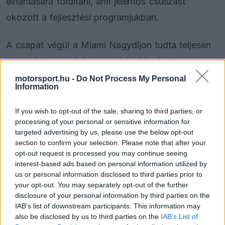
elhárítására fordítani, ami jelentős csúszást
okozott a fejlesztési programjukban.
A csapat végül a Miami Nagydíjon tudta teljesen
orvosolni a gondokat, a módosításoknak
köszönhetően pedig a bajnokság során először
motorsport.hu -
Do Not Process My Personal
Information
mindkét autójuk célba ért.
Lance Stroll
szerint a
megbízhatóság javulása biztató, a nyers tempó
If you wish to opt-out of the sale, sharing to third parties, or
processing of your personal or sensitive information for
tekintetében azonban továbbra is komoly a
targeted advertising by us, please use the below opt-out
lemaradásuk.
section to confirm your selection. Please note that after your
opt-out request is processed you may continue seeing
interest-based ads based on personal information utilized by
us or personal information disclosed to third parties prior to
The media could not be loaded, either because
your opt-out. You may separately opt-out of the further
This
the server or network failed or because the format
disclosure of your personal information by third parties on the
is
is not supported.
IAB’s list of downstream participants. This information may
also be disclosed by us to third parties on the
IAB’s List of
Video
a
Player