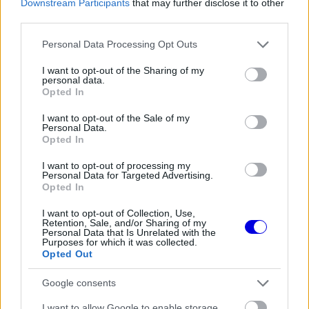
is
Downstream Participants
that may further disclose it to other
loading.
modal
third parties.
window.
Please note that this website/app uses one or more Google
Personal Data Processing Opt Outs
services and may gather and store information including but
not limited to your visit or usage behaviour. You may click to
I want to opt-out of the Sharing of my
personal data.
grant or deny consent to Google and its third-party tags to
Opted In
use your data for below specified purposes in below Google
„Miamiban megoldottuk a vibrációs problémákat,
consent section.
I want to opt-out of the Sale of my
ez egy fontos lépés volt. Mindkét autó befejezte
Personal Data.
Opted In
a versenyt, vagyis egyértelműen történt
I want to opt-out of processing my
előrelépés.”
Personal Data for Targeted Advertising.
Opted In
I want to opt-out of Collection, Use,
EZEKET IS AJÁNLJUK
Retention, Sale, and/or Sharing of my
Personal Data that Is Unrelated with the
Purposes for which it was collected.
Opted Out
FORMA-1
Häkkinen óva inti a McLarent Max
Google consents
Verstappen leigazolásától
I want to allow Google to enable storage