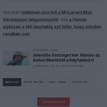
Eközben
häkkinen óva inti a McLarent Max
Verstappen leigazolásától
, míg
a Honda
egészen a téli tesztekig azt hitte, hogy minden
rendben van
KÖVETKEZŐ CIKK
Jelentős összeget kér Alonso az
Aston Martintól a folytatásért
↓
GÖRGESS LE A FOLYTATÁSHOZ
MÁSOLÁS
ASTON MARTIN
LANCE STROLL
FEJLESZTÉS
HOZZÁSZÓLOK