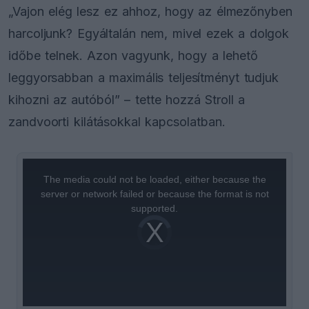
„Vajon elég lesz ez ahhoz, hogy az élmezőnyben
harcoljunk? Egyáltalán nem, mivel ezek a dolgok
időbe telnek. Azon vagyunk, hogy a lehető
leggyorsabban a maximális teljesítményt tudjuk
kihozni az autóból” – tette hozzá Stroll a
zandvoorti kilátásokkal kapcsolatban.
This
is
a
The media could not be loaded, either because the
modal
window.
server or network failed or because the format is not
supported.
Video
Player
is
loading.