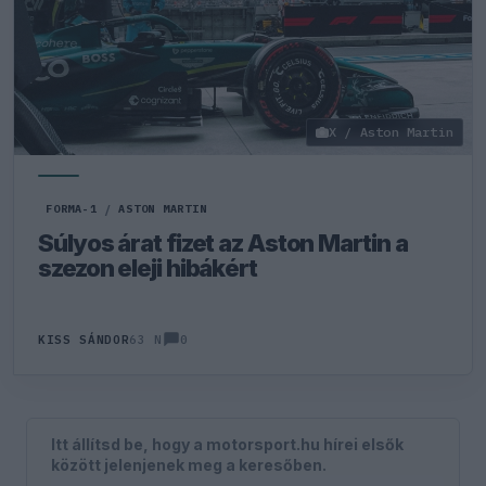
X / Aston Martin
FORMA-1
/
ASTON MARTIN
Súlyos árat fizet az Aston Martin a
szezon eleji hibákért
0
KISS SÁNDOR
63 N
Itt állítsd be, hogy a motorsport.hu hírei elsők
között jelenjenek meg a keresőben.