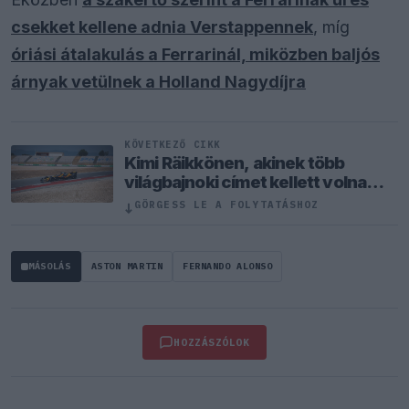
csekket kellene adnia Verstappennek
, míg
óriási átalakulás a Ferrarinál, miközben baljós
árnyak vetülnek a Holland Nagydíjra
KÖVETKEZŐ CIKK
Kimi Räikkönen, akinek több
világbajnoki címet kellett volna
nyernie a McLarennel
↓
GÖRGESS LE A FOLYTATÁSHOZ
MÁSOLÁS
ASTON MARTIN
FERNANDO ALONSO
HOZZÁSZÓLOK