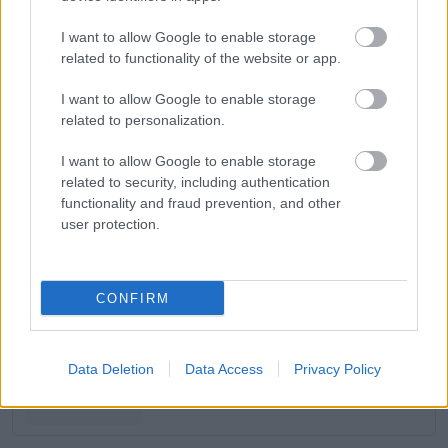
EZEKET IS AJÁNLJUK
I want to allow Google to enable storage
related to functionality of the website or app.
FORMA-1
I want to allow Google to enable storage
A szakértő szerint a Ferrarinak
related to personalization.
üres csekket kellene adnia
Verstappennek
I want to allow Google to enable storage
related to security, including authentication
functionality and fraud prevention, and other
FORMA-1
user protection.
Óriási átalakulás a Ferrarinál,
miközben baljós árnyak vetülnek a
Holland Nagydíjra
CONFIRM
FORMA-1
Súlyos figyelmeztetést kapott a
Data Deletion
Data Access
Privacy Policy
Ferrari Lewis Hamilton miatt