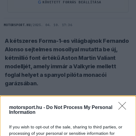
G
KÖVETETT FORRÁS BEÁLLÍTÁSA
MOTORSPORT.HU
/
2025. 04. 10. 17:36
A kétszeres Forma-1-es világbajnok Fernando
Alonso sejtelmes mosollyal mutatta be új,
kétmillió font értékű Aston Martin Valiant
modelljét, amely immár a Valkyrie mellett
foglal helyet a spanyol pilóta monacói
garázsában.
SZÓLJ HOZZÁ TE IS!
motorsport.hu -
Do Not Process My Personal
Information
Az egyedi darab 745 lóerős 5,2 literes ikerturbós
If you wish to opt-out of the sale, sharing to third parties, or
V12-es motorral, teljesen szénszálas
processing of your personal or sensitive information for