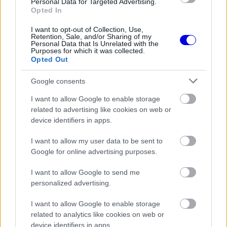
Personal Data for Targeted Advertising.
is
is not supported.
Opted In
Video
a
Player
is
I want to opt-out of Collection, Use,
loading.
modal
Retention, Sale, and/or Sharing of my
Personal Data that Is Unrelated with the
Purposes for which it was collected.
window.
Opted Out
Google consents
I want to allow Google to enable storage
related to advertising like cookies on web or
device identifiers in apps.
Az Aston Martin Valiant hátsó szárnya és
I want to allow my user data to be sent to
különleges kialakítása miatt igazi látványosság,
Google for online advertising purposes.
amely jól mutatja Alonso pályán kívüli
I want to allow Google to send me
szenvedélyét az exkluzív járművek iránt. A pályán
personalized advertising.
alulteljesít a csapat, a garázsában viszont
I want to allow Google to enable storage
túlteljesít a spanyol pilóta.
related to analytics like cookies on web or
device identifiers in apps.