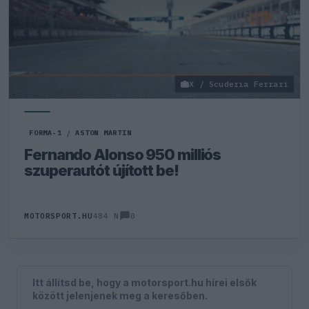
X / Scuderia Ferrari
FORMA-1
/
ASTON MARTIN
Fernando Alonso 950 milliós
szuperautót újított be!
0
MOTORSPORT.HU
484 N
Itt állítsd be, hogy a motorsport.hu hírei elsők
között jelenjenek meg a keresőben.