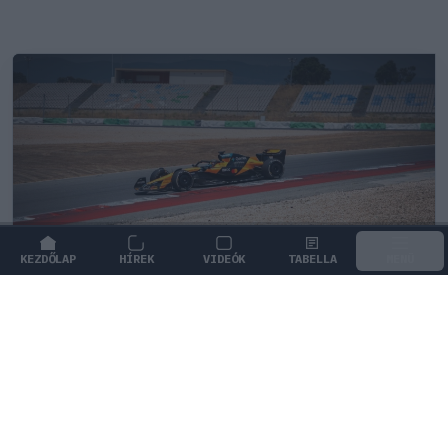
KEZDŐLAP
HÍREK
VIDEÓK
TABELLA
MENÜ
FORMA-1
/
MCLAREN
Kimi Räikkönen, akinek több
világbajnoki címet kellett volna
nyernie a McLarennel
Indy Lall szerint Kimi Räikkönen óriási tehetség volt,