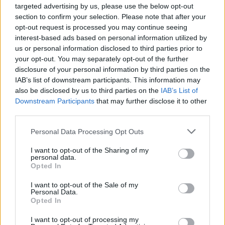
targeted advertising by us, please use the below opt-out
karosszériával rendelkezik, végsebessége pedig
section to confirm your selection. Please note that after your
eléri a 325 km/órát. A jármű mindössze 38
opt-out request is processed you may continue seeing
interest-based ads based on personal information utilized by
példányban készült, ami így ritkább, mint egy
us or personal information disclosed to third parties prior to
problémamentes Aston-bokszkiállás az F1-ben.
your opt-out. You may separately opt-out of the further
disclosure of your personal information by third parties on the
IAB’s list of downstream participants. This information may
A különleges autót Monacóban és Párizsban is
also be disclosed by us to third parties on the
IAB’s List of
Downstream Participants
that may further disclose it to other
bemutatták. Alonso bizonyítja, hogy míg a
third parties.
versenypályán gyakran próbára teszi türelmét a
Please note that this website/app uses one or more Google
Personal Data Processing Opt Outs
csapat teljesítménye, addig autógyűjteményének
services and may gather and store information including but
not limited to your visit or usage behaviour. You may click to
I want to opt-out of the Sharing of my
lóerői vélhetően versenytársai irigykedését váltják
personal data.
grant or deny consent to Google and its third-party tags to
Opted In
ki.
use your data for below specified purposes in below Google
consent section.
I want to opt-out of the Sale of my
Personal Data.
Opted In
The media could not be loaded, either because
This
I want to opt-out of processing my
the server or network failed or because the format