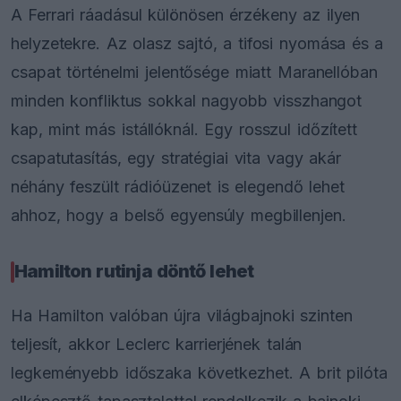
A Ferrari ráadásul különösen érzékeny az ilyen
helyzetekre. Az olasz sajtó, a tifosi nyomása és a
csapat történelmi jelentősége miatt Maranellóban
minden konfliktus sokkal nagyobb visszhangot
kap, mint más istállóknál. Egy rosszul időzített
csapatutasítás, egy stratégiai vita vagy akár
néhány feszült rádióüzenet is elegendő lehet
ahhoz, hogy a belső egyensúly megbillenjen.
Hamilton rutinja döntő lehet
Ha Hamilton valóban újra világbajnoki szinten
teljesít, akkor Leclerc karrierjének talán
legkeményebb időszaka következhet. A brit pilóta