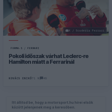
X / Scuderia Ferrari
FORMA-1
/
FERRARI
Pokoli időszak várhat Leclerc-re
Hamilton miatt a Ferrarinál
45
KOVÁCS ENIKŐ
71 N
Itt állítsd be, hogy a motorsport.hu hírei elsők
között jelenjenek meg a keresőben.