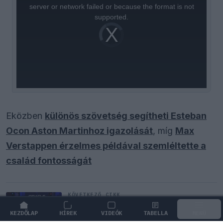
window.
server or network failed or because the format is not
supported.
Video
Player
is
loading.
Eközben
különös szövetség segítheti Esteban
Ocon Aston Martinhoz igazolását
, míg
Max
Verstappen érzelmes példával szemléltette a
család fontosságát
KÖVETKEZŐ CIKK
Fontos kulcsembert csábított át
KEZDŐLAP
HÍREK
VIDEÓK
TABELLA
MENÜ
riválisától a Red Bull