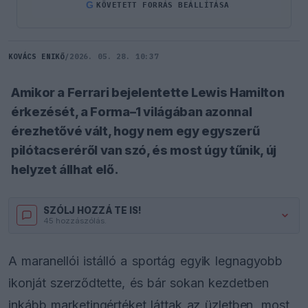
G
KÖVETETT FORRÁS BEÁLLÍTÁSA
KOVÁCS ENIKŐ
/
2026. 05. 28. 10:37
Amikor a Ferrari bejelentette Lewis Hamilton
érkezését, a Forma–1 világában azonnal
érezhetővé vált, hogy nem egy egyszerű
pilótacseréről van szó, és most úgy tűnik, új
helyzet állhat elő.
SZÓLJ HOZZÁ TE IS!
45 hozzászólás.
A maranellói istálló a sportág egyik legnagyobb
ikonját szerződtette, és bár sokan kezdetben
inkább marketingértéket láttak az üzletben, most