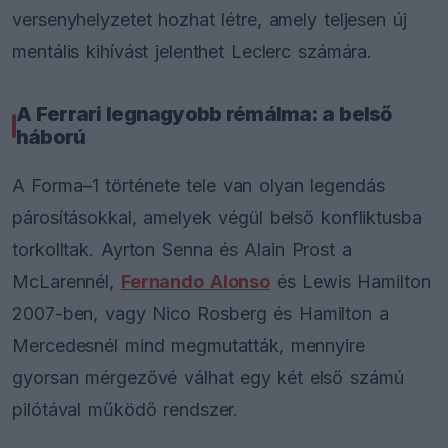
versenyhelyzetet hozhat létre, amely teljesen új
mentális kihívást jelenthet Leclerc számára.
A Ferrari legnagyobb rémálma: a belső
háború
A Forma–1 története tele van olyan legendás
párosításokkal, amelyek végül belső konfliktusba
torkolltak. Ayrton Senna és Alain Prost a
McLarennél,
Fernando Alonso
és Lewis Hamilton
2007-ben, vagy Nico Rosberg és Hamilton a
Mercedesnél mind megmutatták, mennyire
gyorsan mérgezővé válhat egy két első számú
pilótával működő rendszer.