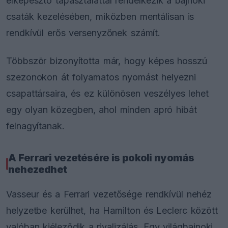
elképesztő tapasztalattal rendelkezik a bajnoki
csaták kezelésében, miközben mentálisan is
rendkívül erős versenyzőnek számít.
Többször bizonyította már, hogy képes hosszú
szezonokon át folyamatos nyomást helyezni
csapattársaira, és ez különösen veszélyes lehet
egy olyan közegben, ahol minden apró hibát
felnagyítanak.
A Ferrari vezetésére is pokoli nyomás
nehezedhet
Vasseur és a Ferrari vezetősége rendkívül nehéz
helyzetbe kerülhet, ha Hamilton és Leclerc között
valóban kiéleződik a rivalizálás. Egy világbajnoki