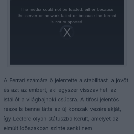
The media could not be loaded, either because
This
the server or network failed or because the format
is
is not supported.
Video
a
Player
is
loading.
modal
window.
A Ferrari számára ő jelentette a stabilitást, a jövőt
és azt az embert, aki egyszer visszaviheti az
istállót a világbajnoki csúcsra. A tifosi jelentős
része is benne látta az új korszak vezéralakját,
így Leclerc olyan státuszba került, amelyet az
elmúlt időszakban szinte senki nem