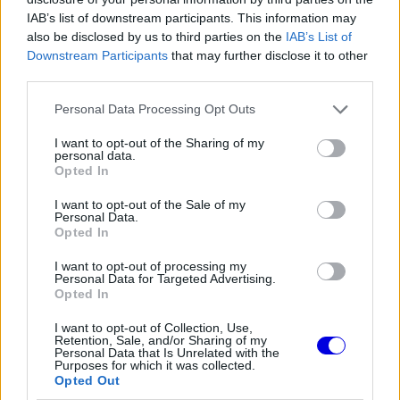
IAB’s list of downstream participants. This information may
also be disclosed by us to third parties on the
IAB’s List of
Downstream Participants
that may further disclose it to other
third parties.
Please note that this website/app uses one or more Google
Personal Data Processing Opt Outs
services and may gather and store information including but
not limited to your visit or usage behaviour. You may click to
I want to opt-out of the Sharing of my
personal data.
grant or deny consent to Google and its third-party tags to
Opted In
Hamilton nem másodhegedűsnek érkezett
use your data for below specified purposes in below Google
consent section.
I want to opt-out of the Sale of my
Hamilton nem azért váltott Ferrarira pályafutása
Personal Data.
Opted In
utolsó szakaszában, hogy egyszerű tapasztalt
I want to opt-out of processing my
veteránként segítse a csapatot. A hétszeres
Personal Data for Targeted Advertising.
Opted In
világbajnok továbbra is győzni akar, és az első
I want to opt-out of Collection, Use,
nehézkesebb ferraris időszak után most már
Retention, Sale, and/or Sharing of my
Personal Data that Is Unrelated with the
egyre több jel utal arra, hogy kezd alkalmazkodni
Purposes for which it was collected.
Opted Out
az autóhoz és az istálló működéséhez.