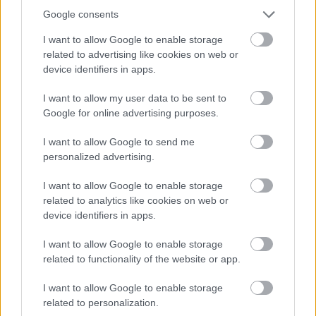
Google consents
Ez pedig rendkívül veszélyes lehet Leclerc
I want to allow Google to enable storage
szempontjából. Hamilton egyik legnagyobb
related to advertising like cookies on web or
device identifiers in apps.
erőssége ugyanis mindig is az volt, hogy nemcsak
gyors, hanem képes maga köré építeni egy
I want to allow my user data to be sent to
Google for online advertising purposes.
csapatot. A Mercedesnél hosszú éveken át olyan
I want to allow Google to send me
befolyással rendelkezett, amely túlmutatott a
personalized advertising.
pályán nyújtott teljesítményén, és ha ezt a
I want to allow Google to enable storage
Ferrarinál is fokozatosan kiépíti, akkor Leclerc
related to analytics like cookies on web or
először találhatja magát igazán komoly belső
device identifiers in apps.
nyomás alatt.
I want to allow Google to enable storage
related to functionality of the website or app.
Leclerc mellett is komoly érvek szólnak
I want to allow Google to enable storage
related to personalization.
Mindez azonban nem jelenti azt, hogy a
Ferrari