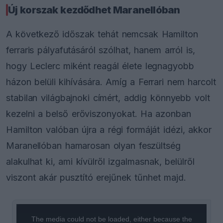
Új korszak kezdődhet Maranellóban
A következő időszak tehát nemcsak Hamilton
ferraris pályafutásáról szólhat, hanem arról is,
hogy Leclerc miként reagál élete legnagyobb
házon belüli kihívására. Amíg a Ferrari nem harcolt
stabilan világbajnoki címért, addig könnyebb volt
kezelni a belső erőviszonyokat. Ha azonban
Hamilton valóban újra a régi formáját idézi, akkor
Maranellóban hamarosan olyan feszültség
alakulhat ki, ami kívülről izgalmasnak, belülről
viszont akár pusztító erejűnek tűnhet majd.
This
is
a
The media could not be loaded, either because the
modal