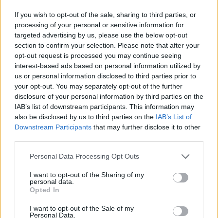
volt valami boldog.
If you wish to opt-out of the sale, sharing to third parties, or
processing of your personal or sensitive information for
targeted advertising by us, please use the below opt-out
The media could not be loaded, either because
section to confirm your selection. Please note that after your
This
the server or network failed or because the format
opt-out request is processed you may continue seeing
is
is not supported.
interest-based ads based on personal information utilized by
us or personal information disclosed to third parties prior to
Video
a
Player
your opt-out. You may separately opt-out of the further
is
loading.
modal
disclosure of your personal information by third parties on the
IAB’s list of downstream participants. This information may
window.
also be disclosed by us to third parties on the
IAB’s List of
Downstream Participants
that may further disclose it to other
third parties.
Please note that this website/app uses one or more Google
Personal Data Processing Opt Outs
„Kiforgattak és a diffúzorom teljesen tönkrement.
services and may gather and store information including but
not limited to your visit or usage behaviour. You may click to
I want to opt-out of the Sharing of my
Szóval igen. Hosszú ez a kib***ott repülőút
personal data.
grant or deny consent to Google and its third-party tags to
Opted In
ahhoz, hogy a végén kiforgassanak. Ez egy újabb
use your data for below specified purposes in below Google
consent section.
balszerencsés futam volt számomra Vegasban.
I want to opt-out of the Sale of my
Personal Data.