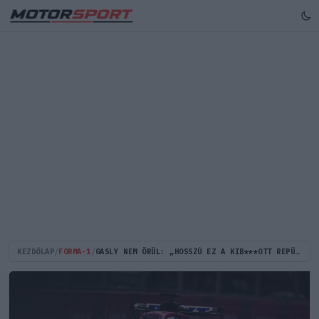
KEZDŐLAP
/
FORMA-1
/
GASLY NEM ÖRÜL: „HOSSZÚ EZ A KIB***OTT REPÜLŐÚT AHHOZ, HOGY A VÉGÉN KIFORGASSANAK”