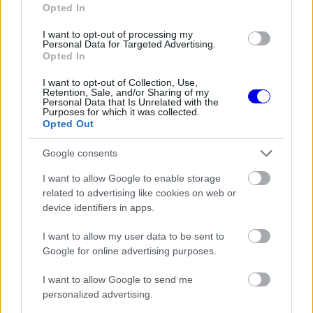
Egymást követő harmadik évben fordul elő, hogy
Opted In
erős időmérőt teljesítek, de a versenyen aztán
I want to opt-out of processing my
Personal Data for Targeted Advertising.
nem tudok ebből profitálni.”
Opted In
I want to opt-out of Collection, Use,
Retention, Sale, and/or Sharing of my
EZEKET IS AJÁNLJUK
Personal Data that Is Unrelated with the
Purposes for which it was collected.
Opted Out
FORMA-1
A szakértő szerint a Ferrarinak
Google consents
üres csekket kellene adnia
Verstappennek
I want to allow Google to enable storage
related to advertising like cookies on web or
device identifiers in apps.
FORMA-1
Komoly döntést hozott a Ferrari,
I want to allow my user data to be sent to
miközben a Red Bullnál elmaradtak
Google for online advertising purposes.
a győzelmek
I want to allow Google to send me
personalized advertising.