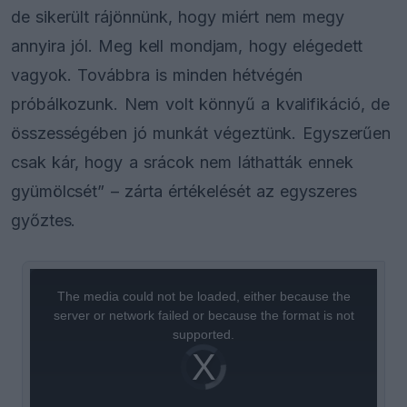
de sikerült rájönnünk, hogy miért nem megy
annyira jól. Meg kell mondjam, hogy elégedett
vagyok. Továbbra is minden hétvégén
próbálkozunk. Nem volt könnyű a kvalifikáció, de
összességében jó munkát végeztünk. Egyszerűen
csak kár, hogy a srácok nem láthatták ennek
gyümölcsét” – zárta értékelését az egyszeres
győztes.
This
is
a
The media could not be loaded, either because the
modal
window.
server or network failed or because the format is not
supported.
Video
Player
is
loading.