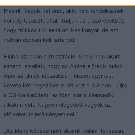
komolyan elszámolta magát, és Liam is eltalálta
Piastrit. Vagyis két srác, akik nem rendelkeznek
komoly tapasztalattal. Tudjuk az előző évekből,
hogy trükkös tud lenni az 1-es kanyar, de ezt
nyilván észben kell tartanod.”
Hiába azonban a frusztráció, Gasly nem akart
elmenni amellett, hogy az Alpine előrébb tudott
lépni az elmúlt időszakban, hiszen egymást
követő két helyszínen is ott volt a Q3-ban. „Újra
a Q3-ba kerültem; ez idén már a kilencedik
alkalom volt. Nagyon elégedett vagyok az
időmérős teljesítményemmel.”
„Az idény közepe nem sikerült valami fényesen,