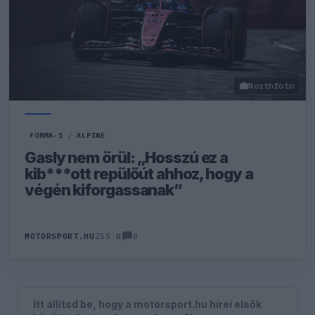
Northfoto
FORMA-1
/
ALPINE
Gasly nem örül: „Hosszú ez a
kib***ott repülőút ahhoz, hogy a
végén kiforgassanak”
0
MOTORSPORT.HU
255 N
Itt állítsd be, hogy a motorsport.hu hírei elsők