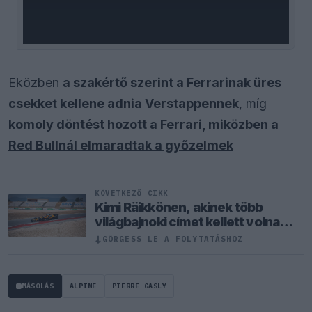
Eközben
a szakértő szerint a Ferrarinak üres
csekket kellene adnia Verstappennek
, míg
komoly döntést hozott a Ferrari, miközben a
Red Bullnál elmaradtak a győzelmek
KÖVETKEZŐ CIKK
Kimi Räikkönen, akinek több
világbajnoki címet kellett volna
nyernie a McLarennel
↓
GÖRGESS LE A FOLYTATÁSHOZ
MÁSOLÁS
ALPINE
PIERRE GASLY