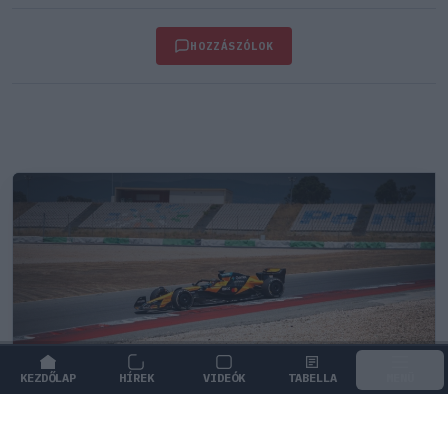
HOZZÁSZÓLOK
KEZDŐLAP
HÍREK
VIDEÓK
TABELLA
MENÜ
FORMA-1
/
MCLAREN