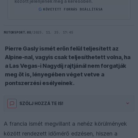
között jelenjenek meg a keresőben.
G
KÖVETETT FORRÁS BEÁLLÍTÁSA
MOTORSPORT.HU
/
2025. 11. 25. 17:45
Pierre Gasly ismét erőn felül teljesített az
Alpine-nal, vagyis csak teljesíthetett volna, ha
a Las Vegas-i Nagydíj rajtjánál nem forgatják
meg őt is, lényegében véget vetve a
pontszerzési esélyeinek.
SZÓLJ HOZZÁ TE IS!
A francia ismét megvillant a nehéz körülmények
között rendezett időmérő edzésen, hiszen a