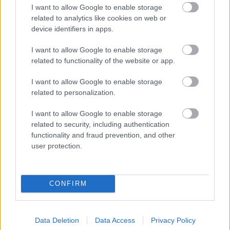
I want to allow Google to enable storage
FORMA-1
Fontos kulcsembert csábított át
related to analytics like cookies on web or
riválisától a Red Bull
device identifiers in apps.
I want to allow Google to enable storage
related to functionality of the website or app.
„Az autónk eleve nem generál hatalmas
I want to allow Google to enable storage
leszorítóerőt, szóval ha még erre jön egy sérülés,
related to personalization.
akkor a délutánod eléggé hosszú lesz. Ez
I want to allow Google to enable storage
szimplán csak egy sz*r nap volt.” Bár az első
related to security, including authentication
functionality and fraud prevention, and other
kanyar már 2023-ban is káoszt okozott Las
user protection.
Vegasban, de Gasly szerint a mostani ütközéshez
főként a tapasztalatlanság vezetett.
CONFIRM
„Nem tudom pontosan, mi történt Liammel
[Lawson]. Az viszont egyértelmű, hogy Bortoleto,
Data Deletion
Data Access
Privacy Policy