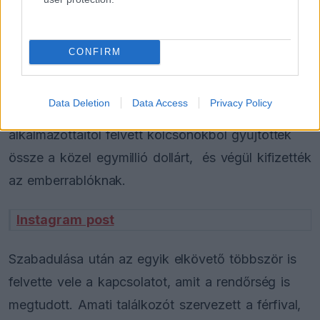
vagyonát, hogy megakadályozzák a váltságdíj
kifizetését, és ezzel ne bátorítsanak újabb
CONFIRM
bűncselekményeket. A család ennek ellenére
előteremtette az összeget, mozik bevételeiből,
Data Deletion
Data Access
Privacy Policy
ékszerek eladásából és a háztartás
alkalmazottaitól felvett kölcsönökből gyűjtötték
össze a közel egymillió dollárt, és végül kifizették
az emberrablóknak.
Instagram post
Szabadulása után az egyik elkövető többször is
felvette vele a kapcsolatot, amit a rendőrség is
megtudott. Amati találkozót szervezett a férfival,