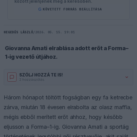
között jelenjenek meg a keresőben.
G
KÖVETETT FORRÁS BEÁLLÍTÁSA
HEGEDŰS LÁSZLÓ
/
2026. 05. 15. 19:01
Giovanna Amati elrablása adott erőt a Forma–
1-ig vezető útjához.
SZÓLJ HOZZÁ TE IS!
2 hozzászólás.
Három hónapot töltött fogságban egy fa ketrecbe
zárva, miután 18 évesen elrabolta az olasz maffia,
mégis ebből merített erőt ahhoz, hogy később
eljusson a Forma–1-ig. Giovanna Amati a sportág
történetének legutóbbi női résztvevője, akit saját