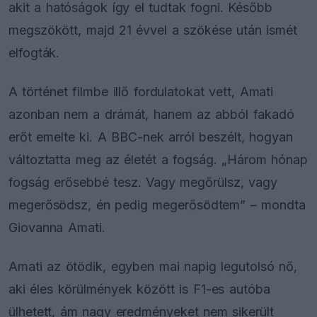
akit a hatóságok így el tudtak fogni. Később
megszökött, majd 21 évvel a szökése után ismét
elfogták.
A történet filmbe illő fordulatokat vett, Amati
azonban nem a drámát, hanem az abból fakadó
erőt emelte ki. A BBC-nek arról beszélt, hogyan
változtatta meg az életét a fogság. „Három hónap
fogság erősebbé tesz. Vagy megőrülsz, vagy
megerősödsz, én pedig megerősödtem” – mondta
Giovanna Amati.
Amati az ötödik, egyben mai napig legutolsó nő,
aki éles körülmények között is F1-es autóba
ülhetett, ám nagy eredményeket nem sikerült