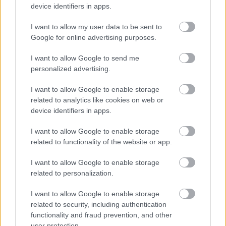
mögött gyakran a politikai korrupcióval szembeni
device identifiers in apps.
düh és a szervezett bűnözés állt. A tehetős
I want to allow my user data to be sent to
Google for online advertising purposes.
családok különösen kiszolgáltatottá váltak, mivel
az elkövetők milliókat követelhettek
I want to allow Google to send me
personalized advertising.
váltságdíjként, komoly következmények nélkül.
I want to allow Google to enable storage
Amatit előbb a családi birtok közelében tartották
related to analytics like cookies on web or
device identifiers in apps.
fogva, majd a rendőrségi nyomozás miatt egy
eldugottabb helyre vitték. Később arról is beszélt,
I want to allow Google to enable storage
related to functionality of the website or app.
hogy a fogság alatt bántalmazták. Összesen 75
I want to allow Google to enable storage
napot töltött egy fából ácsolt ketrecben.
related to personalization.
Miközben ő fogságban volt, 75 éves édesapja
I want to allow Google to enable storage
related to security, including authentication
próbált egyezségre jutni az emberrablókkal. Az
functionality and fraud prevention, and other
olasz hatóságok befagyasztották a család
user protection.