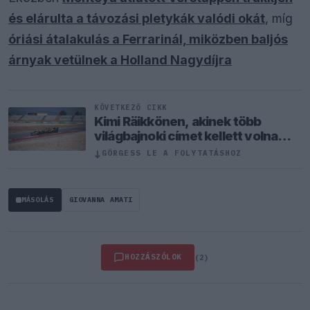
és elárulta a távozási pletykák valódi okát
, míg
óriási átalakulás a Ferrarinál, miközben baljós
árnyak vetülnek a Holland Nagydíjra
KÖVETKEZŐ CIKK
Kimi Räikkönen, akinek több
világbajnoki címet kellett volna
nyernie a McLarennel
↓
GÖRGESS LE A FOLYTATÁSHOZ
MÁSOLÁS
GIOVANNA AMATI
HOZZÁSZÓLOK
(2)