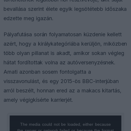
bevallása szerint élete egyik legsötétebb időszaka
edzette meg igazán.
Pályafutása során folyamatosan küzdenie kellett
azért, hogy a királykategóriába kerüljön, miközben
több olyan pillanat is akadt, amikor sokan végleg
hátat fordítottak volna az autóversenyzésnek.
Amati azonban sosem fontolgatta a
visszavonulást, és egy 2015-ös BBC-interjúban
arról beszélt, honnan ered az a makacs kitartás,
amely végigkísérte karrierjét.
The media could not be loaded, either because
This
the server or network failed or because the format