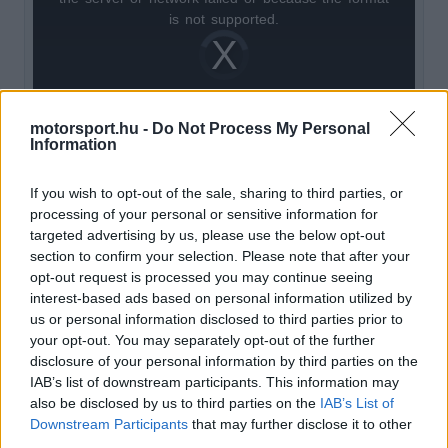
is
is not supported.
Video
a
Player
is
loading.
modal
window.
motorsport.hu -
Do Not Process My Personal
Information
If you wish to opt-out of the sale, sharing to third parties, or
1978. február 12-én két barátjával egy klubban
processing of your personal or sensitive information for
targeted advertising by us, please use the below opt-out
töltötte az estét, majd amikor hazaértek, az
section to confirm your selection. Please note that after your
autójuk a családi villa előtt parkolt. Ekkor három
opt-out request is processed you may continue seeing
interest-based ads based on personal information utilized by
maszkos férfi tört rájuk, kirángatták a kocsiból, és
us or personal information disclosed to third parties prior to
your opt-out. You may separately opt-out of the further
egy furgonba kényszerítették.
disclosure of your personal information by third parties on the
IAB’s list of downstream participants. This information may
EZEKET IS AJÁNLJUK
also be disclosed by us to third parties on the
IAB’s List of
Downstream Participants
that may further disclose it to other
third parties.