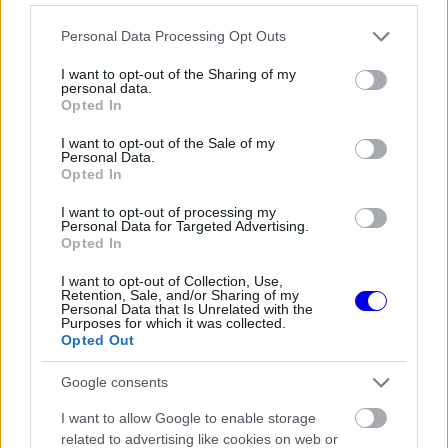
FORMA-1
Montoya átlátott Verstappen
Please note that this website/app uses one or more Google
Personal Data Processing Opt Outs
trükkjén és elárulta a távozási
services and may gather and store information including but
pletykák valódi okát
not limited to your visit or usage behaviour. You may click to
I want to opt-out of the Sharing of my
personal data.
grant or deny consent to Google and its third-party tags to
Opted In
use your data for below specified purposes in below Google
consent section.
FORMA-1
I want to opt-out of the Sale of my
Óriási átalakulás a Ferrarinál,
Personal Data.
miközben baljós árnyak vetülnek a
Opted In
Holland Nagydíjra
I want to opt-out of processing my
Personal Data for Targeted Advertising.
Opted In
FORMA-1
I want to opt-out of Collection, Use,
Különös szövetség segítheti
Retention, Sale, and/or Sharing of my
Esteban Ocon Aston Martinhoz
Personal Data that Is Unrelated with the
igazolását
Purposes for which it was collected.
Opted Out
Google consents
Abban az időszakban Olaszországban
I want to allow Google to enable storage
megszaporodtak az emberrablások, amelyek
related to advertising like cookies on web or