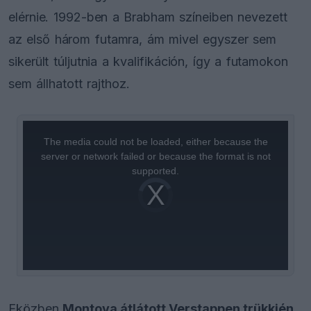
elérnie. 1992-ben a Brabham színeiben nevezett
az első három futamra, ám mivel egyszer sem
sikerült túljutnia a kvalifikáción, így a futamokon
sem állhatott rajthoz.
This
is
a
The media could not be loaded, either because the
modal
window.
server or network failed or because the format is not
supported.
Video
Player
is
loading.
Eközben
Montoya átlátott Verstappen trükkjén