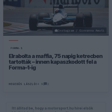
Instagram / Giovanna Amati
FORMA-1
Elrabolta a maffia, 75 napig ketrecben
tartották – innen kapaszkodott fel a
Forma–1-ig
2
HEGEDŰS LÁSZLÓ
84 N
Itt állítsd be, hogy a motorsport.hu hírei elsők