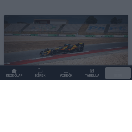
KEZDŐLAP
HÍREK
VIDEÓK
TABELLA
MENÜ
FORMA-1
/
MCLAREN
Kimi Räikkönen, akinek több
világbajnoki címet kellett volna
nyernie a McLarennel
Indy Lall szerint Kimi Räikkönen óriási tehetség volt,