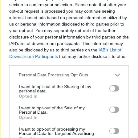
section to confirm your selection. Please note that after your
opt-out request is processed you may continue seeing
Loaded
:
interest-based ads based on personal information utilized by
Pause
Unmute
Picture-
Fullscreen
0%
in-
Picture
us or personal information disclosed to third parties prior to
your opt-out. You may separately opt-out of the further
„Egyedül voltam a szobámban, és teljes erőből
disclosure of your personal information by third parties on the
IAB’s list of downstream participants. This information may
Hamiltonnak drukkoltam. Nem akartam, hogy
also be disclosed by us to third parties on the
IAB’s List of
visszavonuljon, ugyanis szerettem volna úgy
Downstream Participants
that may further disclose it to other
third parties.
feljutni az F1-be, hogy még ő is ott van a
Please note that this website/app uses one or more Google
Personal Data Processing Opt Outs
rajtrácson” – mondta, majd hozzátette, hogy esze
services and may gather and store information including but
ágában sem volt engedni neki a pályán, amikor
not limited to your visit or usage behaviour. You may click to
I want to opt-out of the Sharing of my
personal data.
grant or deny consent to Google and its third-party tags to
idén először összecsaptak.
Opted In
use your data for below specified purposes in below Google
consent section.
I want to opt-out of the Sale of my
Personal Data.
EZEKET IS AJÁNLJUK
Opted In
I want to opt-out of processing my
Personal Data for Targeted Advertising.
FORMA-1