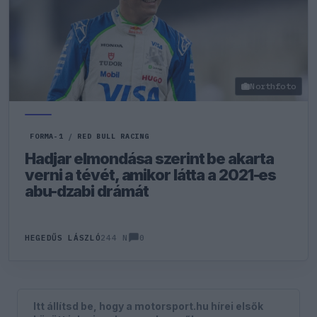
Northfoto
FORMA-1
/
RED BULL RACING
Hadjar elmondása szerint be akarta
verni a tévét, amikor látta a 2021-es
abu-dzabi drámát
0
HEGEDŰS LÁSZLÓ
244 N
Itt állítsd be, hogy a motorsport.hu hírei elsők