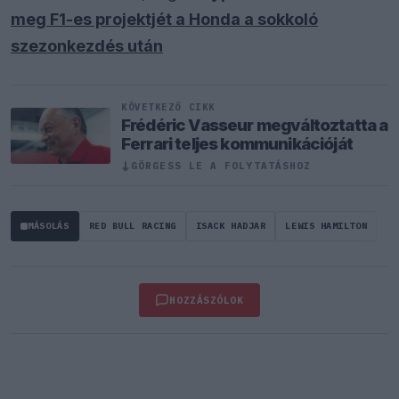
meg F1-es projektjét a Honda a sokkoló
szezonkezdés után
KÖVETKEZŐ CIKK
Frédéric Vasseur megváltoztatta a
Ferrari teljes kommunikációját
↓
GÖRGESS LE A FOLYTATÁSHOZ
MÁSOLÁS
RED BULL RACING
ISACK HADJAR
LEWIS HAMILTON
HOZZÁSZÓLOK