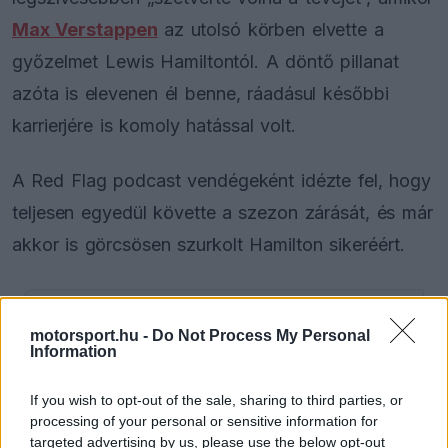
Max Verstappen
az utolsó körben elvette a
győzelmet Lewis Hamiltontól. A döntő pillanat
azóta is elevenen él benne, ráadásul későbbi
karrierjére is komoly hatással volt.
A Red Flag podcast vendégeként idézte fel, hogy
teljesen egyedül követte a szezon zárását, és már
akkor is görcsösen szurkolt Hamilton sikeréért.
motorsport.hu -
Do Not Process My Personal
Information
Video
If you wish to opt-out of the sale, sharing to third parties, or
Player
is
processing of your personal or sensitive information for
loading.
targeted advertising by us, please use the below opt-out