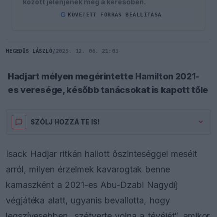
között jelenjenek meg a keresőben.
G
KÖVETETT FORRÁS BEÁLLÍTÁSA
HEGEDŰS LÁSZLÓ
/
2025. 12. 06. 21:05
Hadjart mélyen megérintette Hamilton 2021-
es veresége, később tanácsokat is kapott tőle
SZÓLJ HOZZÁ TE IS!
Isack Hadjar ritkán hallott őszinteséggel mesélt
arról, milyen érzelmek kavarogtak benne
kamaszként a 2021-es Abu-Dzabi Nagydíj
végjátéka alatt, ugyanis bevallotta, hogy
legszívesebben „szétverte volna a tévéjét”, amikor