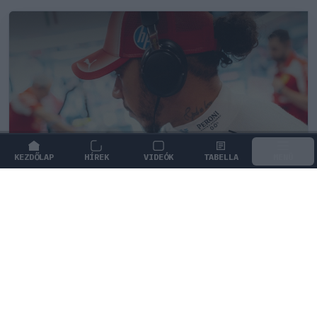
KEZDŐLAP
HÍREK
VIDEÓK
TABELLA
MENÜ
FORMA-1
/
MCLAREN
A McLaren korábbi szerelője kitálalt
Hamilton F1-es debütálásáról
Kemény körülmények között kellett bizonyítania Lewis
Hamiltonnak a debütálása előtt a McLaren F1-es
csapatánál.