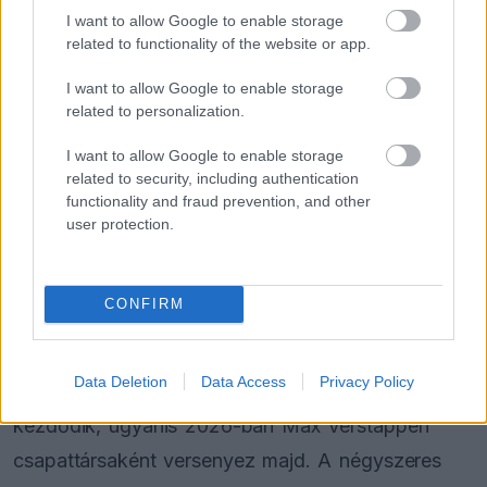
I want to allow Google to enable storage
related to functionality of the website or app.
„Óriási kiváltság, hogy már többször is
megmérkőzhettem vele. Soha nem hagytam nyitva
I want to allow Google to enable storage
related to personalization.
az ajtót, tudtam, hogy mindig az utolsó
pillanatban érkezik majd. Rengeteget tanácsolt
I want to allow Google to enable storage
related to security, including authentication
nekem, nem is elsősorban a vezetésről, hanem az
functionality and fraud prevention, and other
user protection.
életről. Nagyon örülök, hogy tölthettem vele időt”
– mesélte, miközben azt is megemlítette, hogy
ezek a beszélgetések sokat segítettek neki a
CONFIRM
beilleszkedésben.
Data Deletion
Data Access
Privacy Policy
A fiatal francia versenyző számára most új fejezet
kezdődik, ugyanis 2026-ban Max Verstappen
csapattársaként versenyez majd. A négyszeres