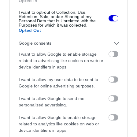
Opted In
Rendkívül okos döntést hozott az
Aston Martin az F1-ben
I want to opt-out of Collection, Use,
Retention, Sale, and/or Sharing of my
Personal Data that Is Unrelated with the
Purposes for which it was collected.
Opted Out
FORMA-1
Mélypontról mentené meg F1-es
Google consents
projektjét a Honda a sokkoló
szezonkezdés után
I want to allow Google to enable storage
related to advertising like cookies on web or
device identifiers in apps.
FORMA-1
I want to allow my user data to be sent to
Kimi Räikkönen, akinek több
világbajnoki címet kellett volna
Google for online advertising purposes.
nyernie a McLarennel
I want to allow Google to send me
personalized advertising.
Hadjar számára különösen sokat jelentett, hogy a
I want to allow Google to enable storage
related to analytics like cookies on web or
hétszeres világbajnokkal nemcsak küzdhetett,
device identifiers in apps.
hanem beszélgethetett is a versenyeken.