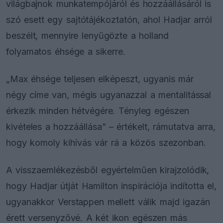
világbajnok munkatempójáról és hozzáállásáról is
szó esett egy sajtótájékoztatón, ahol Hadjar arról
beszélt, mennyire lenyűgözte a holland
folyamatos éhsége a sikerre.
„Max éhsége teljesen elképeszt, ugyanis már
négy címe van, mégis ugyanazzal a mentalitással
érkezik minden hétvégére. Tényleg egészen
kivételes a hozzáállása” – értékelt, rámutatva arra,
hogy komoly kihívás vár rá a közös szezonban.
A visszaemlékezésből egyértelműen kirajzolódik,
hogy Hadjar útját Hamilton inspirációja indította el,
ugyanakkor Verstappen mellett válik majd igazán
érett versenyzővé. A két ikon egészen más