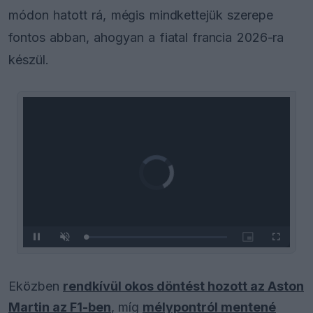
módon hatott rá, mégis mindkettejük szerepe
fontos abban, ahogyan a fiatal francia 2026-ra
készül.
Video
Player
is
loading.
Loaded
:
Pause
Unmute
Picture-
Fullscreen
0%
in-
Picture
Eközben
rendkívül okos döntést hozott az Aston
Martin az F1-ben
, míg
mélypontról mentené