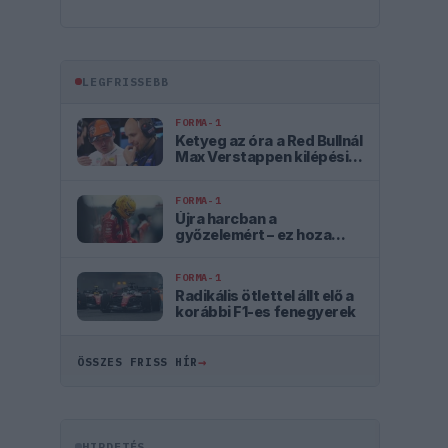
LEGFRISSEBB
FORMA-1
Ketyeg az óra a Red Bullnál
Max Verstappen kilépési
záradéka miatt
FORMA-1
Újra harcban a
győzelemért – ez hoza
meg Lewis Hamilton
feltámadását
FORMA-1
Radikális ötlettel állt elő a
korábbi F1-es fenegyerek
→
ÖSSZES FRISS HÍR
HIRDETÉS