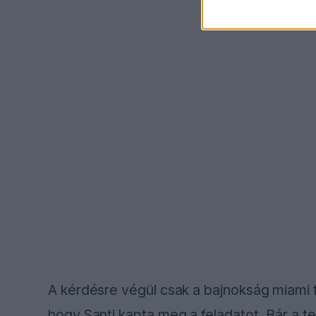
A kérdésre végül csak a bajnokság miami fo
hogy Santi kapta meg a feladatot. Bár a t