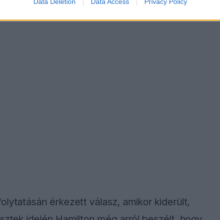
Data Deletion
Data Access
Privacy Policy
lytatásán érkezett válasz, amikor kiderült,
esztek idején Hamilton még arról beszélt, hogy