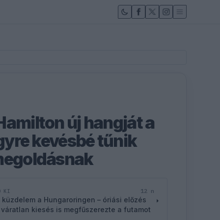
Hamilton új hangját a
egyre kevésbé tűnik
 megoldásnak
12 n
D KI
 küzdelem a Hungaroringen – óriási előzés
 váratlan kiesés is megfűszerezte a futamot