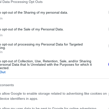
a rádión, ám sokáig nem derült ki, ki veszi át
l Data Processing Opt Outs
o opt-out of the Sharing of my personal data.
In
o opt-out of the Sale of my Personal Data.
In
to opt-out of processing my Personal Data for Targeted
ing.
In
o opt-out of Collection, Use, Retention, Sale, and/or Sharing
ersonal Data that Is Unrelated with the Purposes for which it
lected.
Out
FORMA-1
consents
at Lewis Hamilton
Zéró kifogás az Alpine-nál, a
pcsolatban
McLaren és a Ferrari a
o allow Google to enable storage related to advertising like cookies on
célkeresztben
evice identifiers in apps.
o allow my user data to be sent to Google for online advertising