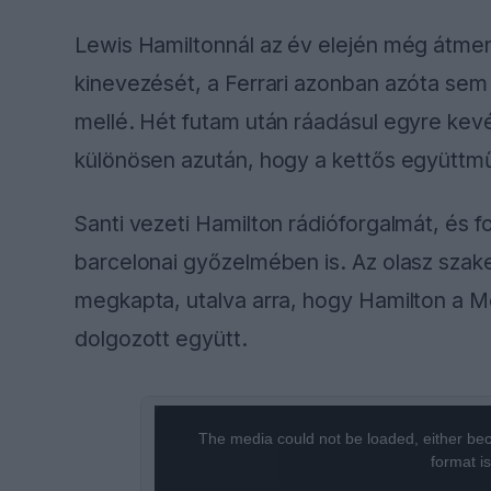
Lewis Hamiltonnál az év elején még átmen
kinevezését, a Ferrari azonban azóta se
mellé. Hét futam után ráadásul egyre kev
különösen azután, hogy a kettős együttm
Santi vezeti Hamilton rádióforgalmát, és f
barcelonai győzelmében is. Az olasz szak
megkapta, utalva arra, hogy Hamilton a M
dolgozott együtt.
This
The media could not be loaded, either bec
is
format i