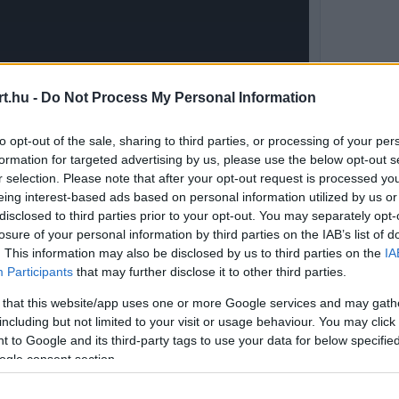
t.hu -
Do Not Process My Personal Information
to opt-out of the sale, sharing to third parties, or processing of your per
formation for targeted advertising by us, please use the below opt-out s
r selection. Please note that after your opt-out request is processed y
eing interest-based ads based on personal information utilized by us or
disclosed to third parties prior to your opt-out. You may separately opt-
losure of your personal information by third parties on the IAB’s list of
. This information may also be disclosed by us to third parties on the
IA
Participants
that may further disclose it to other third parties.
 that this website/app uses one or more Google services and may gath
n ezt a posztot, mert 2025-ben több feszült
including but not limited to your visit or usage behaviour. You may click 
o Adami között, aki korábban a brit
 to Google and its third-party tags to use your data for below specifi
ogle consent section.
ton később megerősítette, hogy a mostani