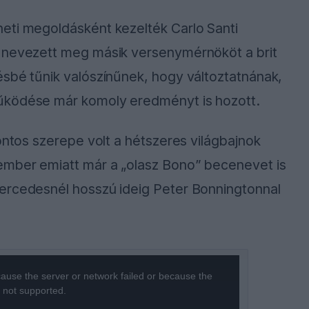
eti megoldásként kezelték Carlo Santi
m nevezett meg másik versenymérnököt a brit
ésbé tűnik valószínűnek, hogy változtatnának,
űködése már komoly eredményt is hozott.
ontos szerepe volt a hétszeres világbajnok
ember emiatt már a „olasz Bono” becenevet is
ercedesnél hosszú ideig Peter Bonningtonnal
ause the server or network failed or because the
s not supported.