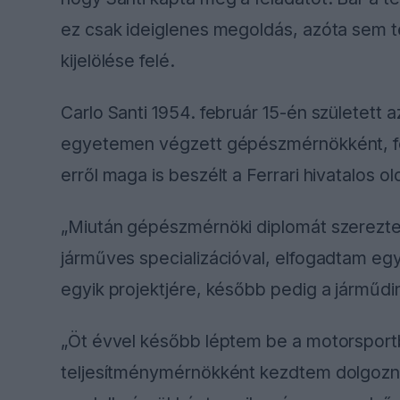
ez csak ideiglenes megoldás, azóta sem 
kijelölése felé.
Carlo Santi 1954. február 15-én született 
egyetemen végzett gépészmérnökként, föl
erről maga is beszélt a Ferrari hivatalos ol
„Miután gépészmérnöki diplomát szerezte
járműves specializációval, elfogadtam egy
egyik projektjére, később pedig a járműd
„Öt évvel később léptem be a motorsport
teljesítménymérnökként kezdtem dolgozni