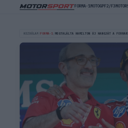
FORMA-1
MOTOGP
F2/F3
MOTOR
KEZDŐLAP
/
FORMA-1
/
MEGTALÁLTA HAMILTON ÚJ HANGJÁT A FERRAR