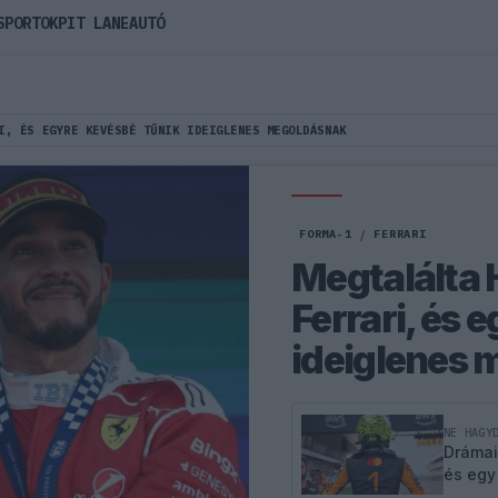
SPORTOK
PIT LANE
AUTÓ
I, ÉS EGYRE KEVÉSBÉ TŰNIK IDEIGLENES MEGOLDÁSNAK
FORMA-1
/
FERRARI
Megtalálta 
Ferrari, és 
ideiglenes
NE HAGY
Drámai
és egy