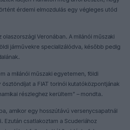
történt érdemi elmozdulás egy végleges utód
az olaszországi Veronában. A milánói műszaki
di járművekre specializálódva, később pedig
dalának.
m a milánói műszaki egyetemen, földi
 ösztöndíjat a FIAT torinói kutatóközpontjának
inamikai részleghez kerültem” – mondta.
ba, amikor egy hosszútávú versenycsapatnál
. Ezután csatlakoztam a Scuderiához