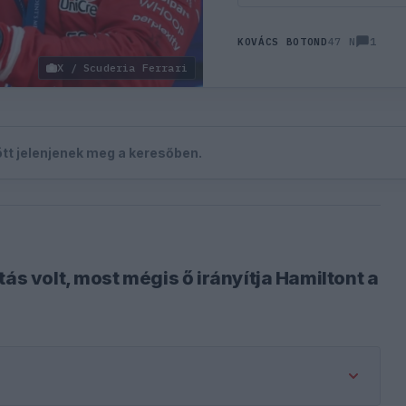
1
KOVÁCS BOTOND
47 N
X / Scuderia Ferrari
zött jelenjenek meg a keresőben.
ás volt, most mégis ő irányítja Hamiltont a