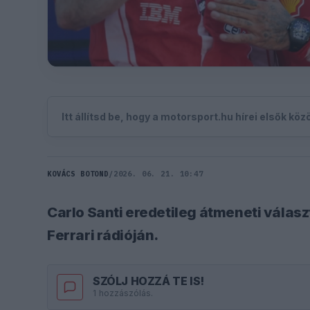
Itt állítsd be, hogy a motorsport.hu hírei elsők kö
KOVÁCS BOTOND
/
2026. 06. 21. 10:47
Carlo Santi eredetileg átmeneti választ
Ferrari rádióján.
SZÓLJ HOZZÁ TE IS!
1 hozzászólás.