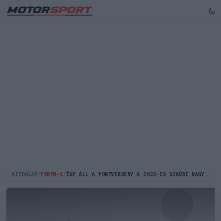
KEZDŐLAP
/
FORMA-1
/
ÍGY ÁLL A PONTVERSENY A 2022-ES SZAÚDI NAGYDÍJ UTÁN – VERSTAPPEN ÉS A RED BULL IS HARMADIK!