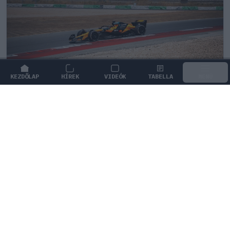
KEZDŐLAP
HÍREK
VIDEÓK
TABELLA
MENÜ
FORMA-1
/
MCLAREN
Kimi Räikkönen, akinek több
világbajnoki címet kellett volna
nyernie a McLarennel
Indy Lall szerint Kimi Räikkönen óriási tehetség volt,
akivel több világbajnoki címet is nyerniük kellett volna.
2
KOVÁCS ENIKŐ
7Ó