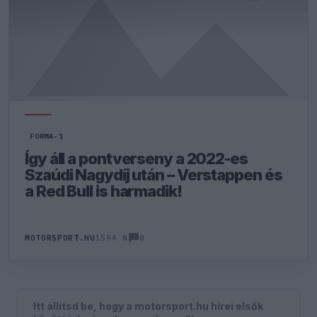
FORMA-1
Így áll a pontverseny a 2022-es
Szaúdi Nagydíj után – Verstappen és
a Red Bull is harmadik!
0
MOTORSPORT.HU
1594 N
Itt állítsd be, hogy a motorsport.hu hírei elsők