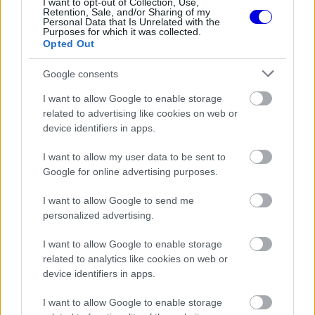
modal
I want to opt-out of Collection, Use,
Retention, Sale, and/or Sharing of my
Personal Data that Is Unrelated with the
window.
Purposes for which it was collected.
Opted Out
Google consents
A konstruktőrök között relatíve nagy a
Ferrari
I want to allow Google to enable storage
related to advertising like cookies on web or
előnye, a Red Bullnak pedig egy verseny nem volt
device identifiers in apps.
elég ahhoz, hogy megelőzze a Mercedest, így a
I want to allow my user data to be sent to
harmadik helyen áll a Milton Keynes-i alakulat.
Google for online advertising purposes.
I want to allow Google to send me
EZEKET IS AJÁNLJUK
personalized advertising.
I want to allow Google to enable storage
related to analytics like cookies on web or
FORMA-1
Rendkívül okos döntést hozott az
device identifiers in apps.
Aston Martin az F1-ben
I want to allow Google to enable storage