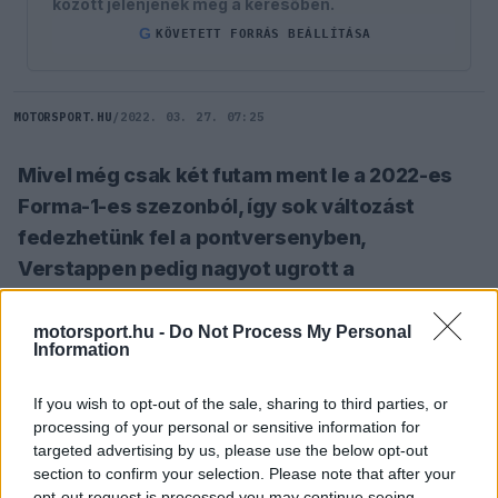
között jelenjenek meg a keresőben.
G
KÖVETETT FORRÁS BEÁLLÍTÁSA
MOTORSPORT.HU
/
2022. 03. 27. 07:25
Mivel még csak két futam ment le a 2022-es
Forma-1-es szezonból, így sok változást
fedezhetünk fel a pontversenyben,
Verstappen pedig nagyot ugrott a
győzelmével.
motorsport.hu -
Do Not Process My Personal
Information
SZÓLJ HOZZÁ TE IS!
If you wish to opt-out of the sale, sharing to third parties, or
processing of your personal or sensitive information for
Dzsiddában
Max Verstappen
tudott győzni a két
targeted advertising by us, please use the below opt-out
section to confirm your selection. Please note that after your
Ferrari-pilóta előtt, viszont mivel az első futamot
opt-out request is processed you may continue seeing