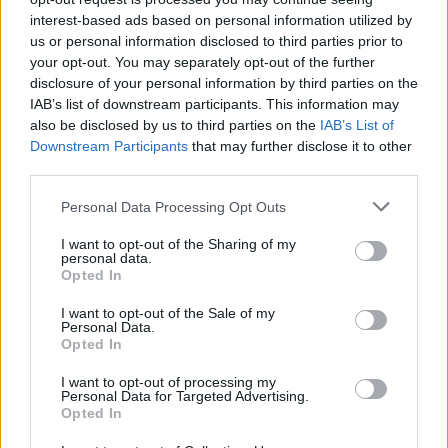
pont nélkül zárta, így „csak” a harmadik helyen
interest-based ads based on personal information utilized by
us or personal information disclosed to third parties prior to
áll: Leclerc vezet Sainz és Verstappen előtt, míg
your opt-out. You may separately opt-out of the further
Russell a negyedik.
disclosure of your personal information by third parties on the
IAB’s list of downstream participants. This information may
also be disclosed by us to third parties on the
IAB’s List of
Hamilton a gyengén sikerült hétvégéje miatt az
Downstream Participants
that may further disclose it to other
ötödik helyre csúszott vissza, mögötte az Ocon,
third parties.
Perez, Magnussen hármas áll. Két futam alatt
Please note that this website/app uses one or more Google
Personal Data Processing Opt Outs
services and may gather and store information including but
összesen 14 pilóta szerzett pontot, közülük Csou
not limited to your visit or usage behaviour. You may click to
I want to opt-out of the Sharing of my
personal data.
az utolsó.
grant or deny consent to Google and its third-party tags to
Opted In
use your data for below specified purposes in below Google
consent section.
I want to opt-out of the Sale of my
Personal Data.
Opted In
The media could not be loaded, either because
This
the server or network failed or because the format
I want to opt-out of processing my
is
is not supported.
Personal Data for Targeted Advertising.
Opted In
Video
a
Player
is
loading.