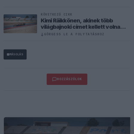
KÖVETKEZŐ CIKK
Kimi Räikkönen, akinek több
világbajnoki címet kellett volna
nyernie a McLarennel
↓
GÖRGESS LE A FOLYTATÁSHOZ
MÁSOLÁS
HOZZÁSZÓLOK