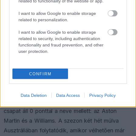
related to functionality of the website or app.
I want to allow Google to enable storage
FORMA-1
Óriási átalakulás a Ferrarinál,
related to personalization.
miközben baljós árnyak vetülnek a
Holland Nagydíjra
I want to allow Google to enable storage
related to security, including authentication
functionality and fraud prevention, and other
user protection.
FORMA-1
Súlyos figyelmeztetést kapott a
Ferrari Lewis Hamilton miatt
CONFIRM
Az Alpine a negyedik, a Haas az ötödik, az Alfa
Data Deletion
Data Access
Privacy Policy
Romeo pedig a hatodik, jelenleg pedig kettő
csapat áll 0 ponttal a neve mellett: az Aston
Martin és a Williams. A szezon két hét múlva
Ausztráliában folytatódik, amikor vélhetően már