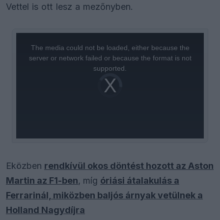
Vettel is ott lesz a mezőnyben.
This
is
a
The media could not be loaded, either because the
modal
window.
server or network failed or because the format is not
supported.
Video
Player
is
loading.
Eközben
rendkívül okos döntést hozott az Aston
Martin az F1-ben
, míg
óriási átalakulás a
Ferrarinál, miközben baljós árnyak vetülnek a
Holland Nagydíjra