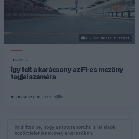
X / Scuderia Ferrari
FORMA-1
Így telt a karácsony az F1-es mezőny
tagjai számára
0
MOTORSPORT.HU
1317 N
Itt állítsd be, hogy a motorsport.hu hírei elsők
között jelenjenek meg a keresőben.