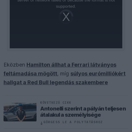
server or network failed or because the format is not
supported.
Video
Player
is
loading.
Eközben
Hamilton állhat a Ferrari látványos
feltámadása mögött
, míg
súlyos eurómilliókért
hallgat a Red Bull legendás szakembere
KÖVETKEZŐ CIKK
Antonelli szerint a pályán teljesen
átalakul a személyisége
↓
GÖRGESS LE A FOLYTATÁSHOZ