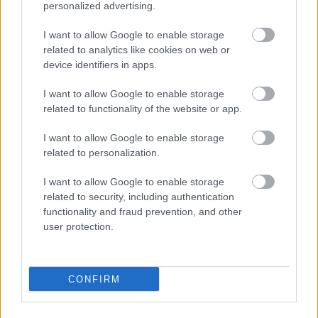
Hamilton állhat a Ferrari látványos
personalized advertising.
feltámadása mögött
I want to allow Google to enable storage
related to analytics like cookies on web or
device identifiers in apps.
FORMA-1
Súlyos eurómilliókért hallgat a Red
I want to allow Google to enable storage
Bull legendás szakembere
related to functionality of the website or app.
I want to allow Google to enable storage
related to personalization.
MOTORSPORTOK
Újabb részletek a balesetről:
I want to allow Google to enable storage
Eszméletlenül terült el a fűben a
related to security, including authentication
WRC-sztár a horrorisztikus bukás
functionality and fraud prevention, and other
után
user protection.
CONFIRM