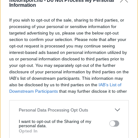
motorsport.hu -
Do Not Process My Personal
Information
nyilván a családjukkal és szeretteikkel töltötték az
ünnepeket, de Daniel Ricciardónak például jutott
If you wish to opt-out of the sale, sharing to third parties, or
processing of your personal or sensitive information for
ideje másfajta szórakozásra is.
targeted advertising by us, please use the below opt-out
section to confirm your selection. Please note that after your
A sorból talán némileg kilóg Valtteri Bottas, aki
opt-out request is processed you may continue seeing
interest-based ads based on personal information utilized by
ugyan kedvesével, Tiffany Cromwell-lel együtt
us or personal information disclosed to third parties prior to
ünnepelt, de a pár úgy döntött, idén a havas és
your opt-out. You may separately opt-out of the further
disclosure of your personal information by third parties on the
jeges Finnországot inkább a napsütötte
IAB’s list of downstream participants. This information may
Ausztráliára cserélik, és onnan köszöntek be.
also be disclosed by us to third parties on the
IAB’s List of
Downstream Participants
that may further disclose it to other
third parties.
Please note that this website/app uses one or more Google
Personal Data Processing Opt Outs
The media could not be loaded, either because
This
services and may gather and store information including but
the server or network failed or because the format
is
not limited to your visit or usage behaviour. You may click to
I want to opt-out of the Sharing of my
is not supported.
personal data.
grant or deny consent to Google and its third-party tags to
Video
a
Opted In
Player
use your data for below specified purposes in below Google
is