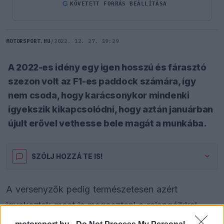
G
KÖVETETT FORRÁS BEÁLLÍTÁSA
MOTORSPORT.HU
/
2022. 12. 27. 19:29
A 2022-es idény egy igen hosszú és fárasztó
szezon volt az F1-es paddock számára, így
nem csoda, hogy karácsonykor mindenki
igyekszik kikapcsolódni, hogy aztán januárban
újult erővel vethesse bele magát a munkába.
SZÓLJ HOZZÁ TE IS!
A versenyzők pedig természetesen azért
igyekeztek most is megosztani a rajongóikkal,
hogy miként teltek náluk az ünnepek. A legtöbben