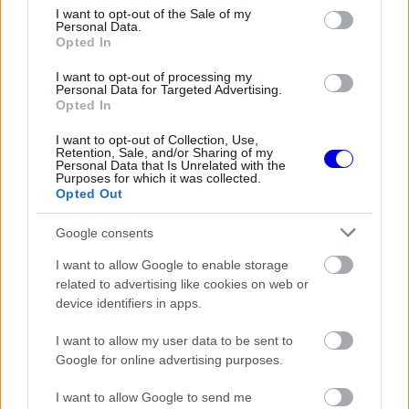
loading.
modal
consent section.
I want to opt-out of the Sale of my
Personal Data.
window.
Opted In
I want to opt-out of processing my
Personal Data for Targeted Advertising.
Opted In
Úgy tűnik, az Alfa Romeo pilótájának nagyon
I want to opt-out of Collection, Use,
Retention, Sale, and/or Sharing of my
bejön az ország hangulata és atmoszférája,
Personal Data that Is Unrelated with the
Purposes for which it was collected.
hiszen korábban például arról tett közzé vicces
Opted Out
videót, hogy miként vágatott magának igazi
Google consents
ausztrálos frizurát, hogy jobban el tudjon vegyülni
I want to allow Google to enable storage
a helyiek között.
related to advertising like cookies on web or
device identifiers in apps.
EZEKET IS AJÁNLJUK
I want to allow my user data to be sent to
Google for online advertising purposes.
I want to allow Google to send me
FORMA-1