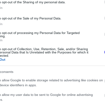
o opt-out of the Sharing of my personal data.
apasztalata mérhetetlen, és hatalmas dolog
In
sgálni.”
o opt-out of the Sale of my Personal Data.
In
to opt-out of processing my Personal Data for Targeted
ing.
In
o opt-out of Collection, Use, Retention, Sale, and/or Sharing
ersonal Data that Is Unrelated with the Purposes for which it
lected.
Out
consents
o allow Google to enable storage related to advertising like cookies on
FORMA-1
evice identifiers in apps.
magát a McLaren
A Ferrari olyan útra lépett amely
en átigazolásával
évekre meghatározhatja a
sikerét
o allow my user data to be sent to Google for online advertising
s.