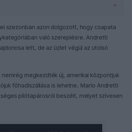
dei szezonban azon dolgozott, hogy csapata
ykategóriában való szereplésre. Andretti
jdonosa lett, de az üzlet végül az utolsó
s nemrég megkezdték új, amerikai központjuk
ójuk főhadiszállása is lehetne. Mario Andretti
éges pilótapárosról beszélt, melyet szívesen