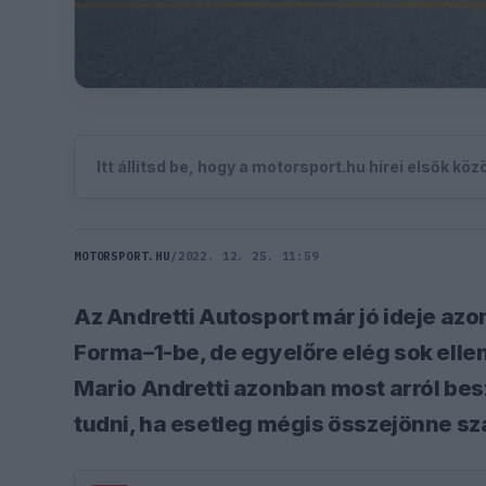
Itt állítsd be, hogy a motorsport.hu hírei elsők kö
MOTORSPORT.HU
/
2022. 12. 25. 11:59
Az Andretti Autosport már jó ideje az
Forma–1-be, de egyelőre elég sok elle
Mario Andretti azonban most arról besz
tudni, ha esetleg mégis összejönne s