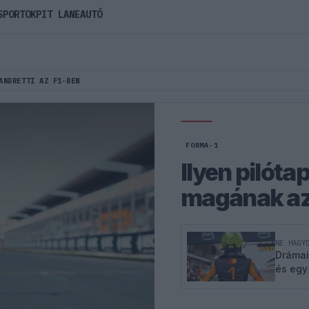
SPORTOK
PIT LANE
AUTÓ
ANDRETTI AZ F1-BEN
FORMA-1
Ilyen pilóta
magának az 
NE HAGY
Drámai
és egy