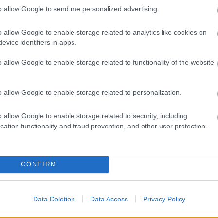
to allow Google to send me personalized advertising.
s most is csúcsformában van.” Alonso
eretlen az Andretti, hiszen amikor először
o allow Google to enable storage related to analytics like cookies on
evice identifiers in apps.
McLaren
és a Honda mellett az Andretti is
o allow Google to enable storage related to functionality of the website
iként tudna kikötni náluk, hiszen idén írt alá
o allow Google to enable storage related to personalization.
odást, amely a hírek szerint minimum két-
o allow Google to enable storage related to security, including
cation functionality and fraud prevention, and other user protection.
 biztosan egy amerikai tehetségnek adná az
CONFIRM
 Herta neve, aki az IndyCarban versenyez velük.
l beülhetne az autóba, az Colton Herta lenne,
Data Deletion
Data Access
Privacy Policy
tal rendelkezik.”