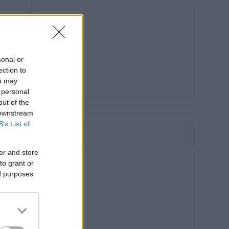
sonal or
ection to
ou may
 personal
out of the
 downstream
B’s List of
HIRDETÉS
er and store
to grant or
ed purposes