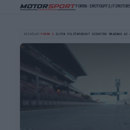
FORMA-1
MOTOGP
F2/F3
MOTOR
KEZDŐLAP
/
FORMA-1
/
ILYEN PILÓTAPÁROST SZERETNE MAGÁNAK AZ 