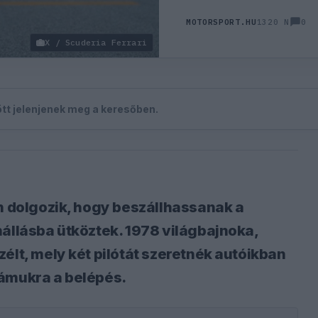
0
MOTORSPORT.HU
1320 N
X / Scuderia Ferrari
zött jelenjenek meg a keresőben.
on dolgozik, hogy beszállhassanak a
nállásba ütköztek. 1978 világbajnoka,
élt, mely két pilótát szeretnék autóikban
zámukra a belépés.