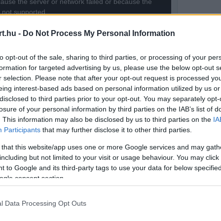
ause the server or network failed or because the
s not supported.
t.hu -
Do Not Process My Personal Information
to opt-out of the sale, sharing to third parties, or processing of your per
formation for targeted advertising by us, please use the below opt-out s
r selection. Please note that after your opt-out request is processed y
eing interest-based ads based on personal information utilized by us or
disclosed to third parties prior to your opt-out. You may separately opt-
losure of your personal information by third parties on the IAB’s list of
. This information may also be disclosed by us to third parties on the
IA
Participants
that may further disclose it to other third parties.
 that this website/app uses one or more Google services and may gath
including but not limited to your visit or usage behaviour. You may click 
 to Google and its third-party tags to use your data for below specifi
ogle consent section.
szélt arról, talán nem véletlenül, hogy
l Data Processing Opt Outs
lenne számukra a tapasztalata miatt.