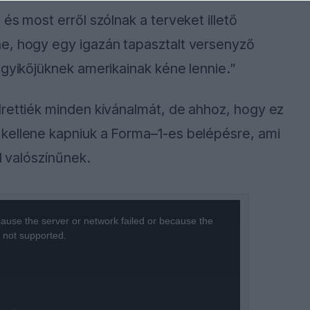
és most erről szólnak a terveket illető
e, hogy egy igazán tapasztalt versenyző
egyikőjüknek amerikainak kéne lennie.”
drettiék minden kívánalmát, de ahhoz, hogy ez
kellene kapniuk a Forma–1-es belépésre, ami
l valószínűnek.
ause the server or network failed or because the
s not supported.