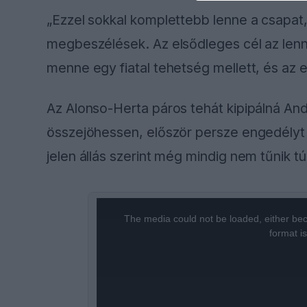
„Ezzel sokkal komplettebb lenne a csapat, 
megbeszélések. Az elsődleges cél az lenn
menne egy fiatal tehetség mellett, és az 
Az Alonso-Herta páros tehát kipipálná An
összejöhessen, először persze engedélyt 
jelen állás szerint még mindig nem tűnik tú
This
is
a
The media could not be loaded, either bec
modal
window.
format i