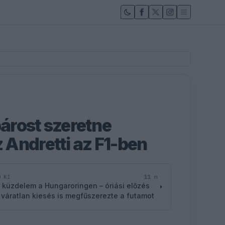
párost szeretne
Andretti az F1-ben
11 n
D KI
 küzdelem a Hungaroringen – óriási előzés
 váratlan kiesés is megfűszerezte a futamot