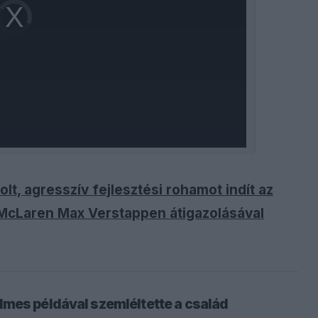
Video
Player
is
loading.
lt, agresszív fejlesztési rohamot indít az
McLaren Max Verstappen átigazolásával
mes példával szemléltette a család