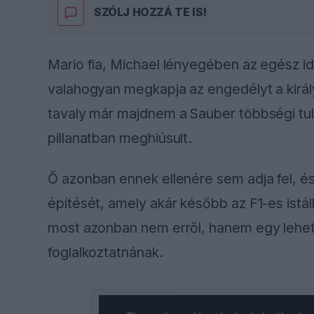
SZÓLJ HOZZÁ TE IS!
Mario fia, Michael lényegében az egész i
valahogyan megkapja az engedélyt a királ
tavaly már majdnem a Sauber többségi tula
pillanatban meghiúsult.
Ő azonban ennek ellenére sem adja fel, é
építését, amely akár később az F1-es istáll
most azonban nem erről, hanem egy lehets
foglalkoztatnának.
This