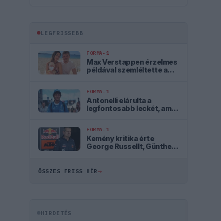
LEGFRISSEBB
FORMA-1
Max Verstappen érzelmes
példával szemléltette a
család fontosságát
FORMA-1
Antonelli elárulta a
legfontosabb leckét, amit
Hamiltontól és
Verstappentől tanult
FORMA-1
Kemény kritika érte
George Russellt, Günther
Steiner szerint mintha egy
Cadillacben ülne
→
ÖSSZES FRISS HÍR
HIRDETÉS