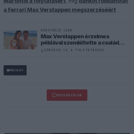
Martintól a folytatásért
, míg
bankot robbanthat
a Ferrari Max Verstappen megszerzéséért
KÖVETKEZŐ CIKK
Max Verstappen érzelmes
példával szemléltette a család
fontosságát
↓
GÖRGESS LE A FOLYTATÁSHOZ
MÁSOLÁS
HOZZÁSZÓLOK