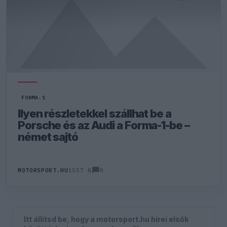
FORMA-1
Ilyen részletekkel szállhat be a
Porsche és az Audi a Forma-1-be –
német sajtó
0
MOTORSPORT.HU
1557 N
Itt állítsd be, hogy a motorsport.hu hírei elsők