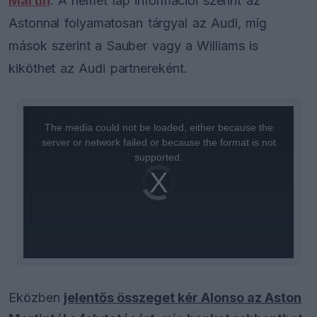
Martin
. A német lap információi szerint az
Astonnal folyamatosan tárgyal az Audi, míg
mások szerint a Sauber vagy a Williams is
kiköthet az Audi partnereként.
This
is
a
The media could not be loaded, either because the
modal
window.
server or network failed or because the format is not
supported.
Video
Player
is
loading.
Eközben
jelentős összeget kér Alonso az Aston