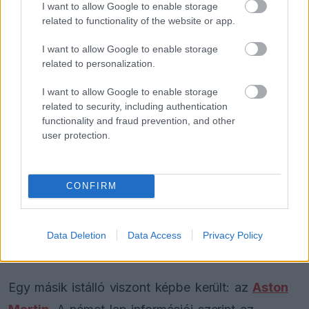
I want to allow Google to enable storage
related to functionality of the website or app.
FORMA-1
Jelentős összeget kér Alonso az
I want to allow Google to enable storage
Aston Martintól a folytatásért
related to personalization.
I want to allow Google to enable storage
related to security, including authentication
FORMA-1
functionality and fraud prevention, and other
Bankot robbanthat a Ferrari Max
user protection.
Verstappen megszerzéséért
CONFIRM
FORMA-1
A B-konstrukció csak a kezdet
volt, agresszív fejlesztési rohamot
indít az Aston Martin
Data Deletion
Data Access
Privacy Policy
Egy másik istálló viszont képbe került: az
Aston