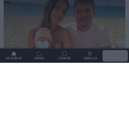
KEZDŐLAP
HÍREK
VIDEÓK
TABELLA
MENÜ
FORMA-1
/
RED BULL RACING
Max Verstappen érzelmes példával
szemléltette a család fontosságát
Max Verstappen elárulta, hogy mi jelenti számára a
legnagyobb boldogságot a trófeákon és a
győzelmeken túl.