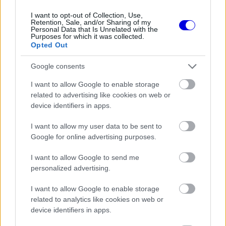
is
is not supported.
I want to opt-out of Collection, Use,
Video
a
Player
Retention, Sale, and/or Sharing of my
is
Personal Data that Is Unrelated with the
loading.
modal
Purposes for which it was collected.
Opted Out
window.
Google consents
I want to allow Google to enable storage
related to advertising like cookies on web or
A
Motorsport-Total.com
úgy tudja, hogy a
device identifiers in apps.
Porsche legalább 50 százalékos tulajdonrészt
I want to allow my user data to be sent to
szeretne vásárolni a Red Bull F1-es csapatából, az
Google for online advertising purposes.
Audi pedig egyelőre partnert keres. A McLarennel
I want to allow Google to send me
folytatott tárgyalások a beszámoló szerint
personalized advertising.
valószínűleg véget értek.
I want to allow Google to enable storage
related to analytics like cookies on web or
device identifiers in apps.
EZEKET IS AJÁNLJUK