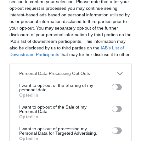
section to confirm your selection. Please note that after your
hogy a Porsche és az Audi révén is be fognak
opt-out request is processed you may continue seeing
interest-based ads based on personal information utilized by
szállni a Forma-1-be
, pontos részleteket viszont
us or personal information disclosed to third parties prior to
nem említett.
your opt-out. You may separately opt-out of the further
disclosure of your personal information by third parties on the
IAB’s list of downstream participants. This information may
Így pedig csak valószínűsíthető, hogy 2026-ban
also be disclosed by us to third parties on the
IAB’s List of
fognak megérkezni a száguldó cirkuszba, a többi
Downstream Participants
that may further disclose it to other
third parties.
részlet viszont kifejezetten ködös. A
Please note that this website/app uses one or more Google
német
Motorsport-Total.com
– amely portál közel
Personal Data Processing Opt Outs
services and may gather and store information including but
áll az Audihoz – újabb részletekről számolt be azt
not limited to your visit or usage behaviour. You may click to
I want to opt-out of the Sharing of my
personal data.
grant or deny consent to Google and its third-party tags to
illetően, hogyan áll a Porsche és az
Audi
F1-es
Opted In
use your data for below specified purposes in below Google
ügye.
consent section.
I want to opt-out of the Sale of my
Personal Data.
Opted In
I want to opt-out of processing my
The media could not be loaded, either because
This
Personal Data for Targeted Advertising.
the server or network failed or because the format
Opted In