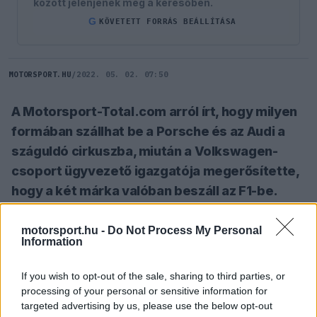
között jelenjenek meg a keresőben.
G
KÖVETETT FORRÁS BEÁLLÍTÁSA
MOTORSPORT.HU
/
2022. 05. 02. 07:50
A Motorsport-Total.com arról írt, hogy milyen
formában szállhat be a Porsche és az Audi a
száguldó cirkuszba, miután a Volkswagen-
csoport ügyvezető igazgatója megerősítette,
hogy a két márka valóban beszáll az F1-be.
motorsport.hu -
Do Not Process My Personal
SZÓLJ HOZZÁ TE IS!
Information
If you wish to opt-out of the sale, sharing to third parties, or
Hétfő délelőtt erősítette meg a Volkswagen-
processing of your personal or sensitive information for
csoport ügyvezető igazgatója, Herbert Diess,
targeted advertising by us, please use the below opt-out