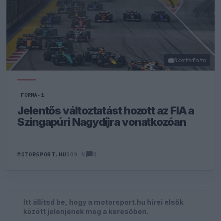
Northfoto
FORMA-1
Jelentős változtatást hozott az FIA a
Szingapúri Nagydíjra vonatkozóan
0
MOTORSPORT.HU
309 N
Itt állítsd be, hogy a motorsport.hu hírei elsők
között jelenjenek meg a keresőben.