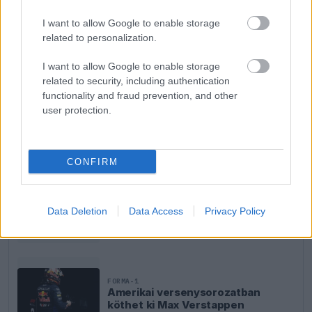
fejlesztettek ki.
I want to allow Google to enable storage
related to personalization.
EZEKET IS AJÁNLJUK
I want to allow Google to enable storage
related to security, including authentication
functionality and fraud prevention, and other
FORMA-1
user protection.
Sergio Perez válthatja Carlos
Sainzot a Williamsnél
CONFIRM
FORMA-1
Szokatlan csavar az F1-es
Data Deletion
Data Access
Privacy Policy
versenynaptárban
FORMA-1
Amerikai versenysorozatban
köthet ki Max Verstappen