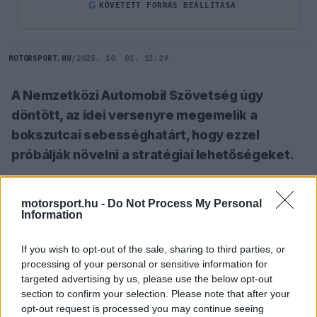
G
KÖVETETT FORRÁS BEÁLLÍTÁSA
MOTORSPORT.HU
/
2025. 10. 01. 13:29
A Nemzetközi Automobil Szövetség úgy
döntött, az idei versenyre megemelik a
bokszutcai sebességhatárt, hogy ezzel
próbálják növelni a stratégiai lehetőségeket.
SZÓLJ HOZZÁ TE IS!
motorsport.hu -
Do Not Process My Personal
Information
Mivel a szingapúri bokszutca eléggé szűkös, és
If you wish to opt-out of the sale, sharing to third parties, or
processing of your personal or sensitive information for
eleve városi pályáról van szó, ezért a Marina Bay-
targeted advertising by us, please use the below opt-out
pályán eddig 60 km/h volt a sebességi limit, hogy
section to confirm your selection. Please note that after your
opt-out request is processed you may continue seeing
minimalizálják a balesetek kockázatát. Ennek