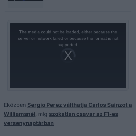
This
is
a
The media could not be loaded, either because the
modal
window.
server or network failed or because the format is not
supported.
Video
Player
is
loading.
Eközben
Sergio Perez válthatja Carlos Sainzot a
Williamsnél
, míg
szokatlan csavar az F1-es
versenynaptárban