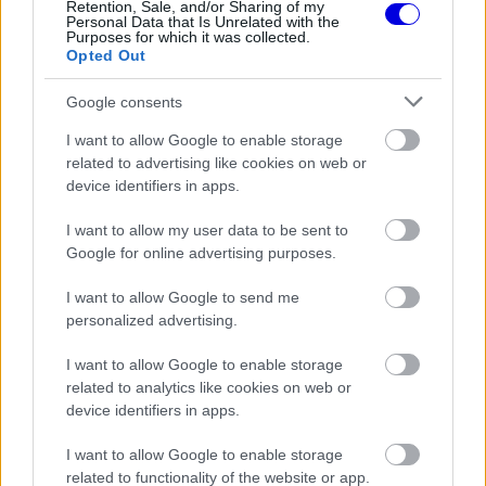
Retention, Sale, and/or Sharing of my
Personal Data that Is Unrelated with the
Purposes for which it was collected.
The media could not be loaded, either because
This
Opted Out
the server or network failed or because the format
is
is not supported.
Google consents
Video
a
Player
is
I want to allow Google to enable storage
loading.
modal
related to advertising like cookies on web or
device identifiers in apps.
window.
I want to allow my user data to be sent to
Google for online advertising purposes.
I want to allow Google to send me
Hogy mindez segíti-e majd a taktikai variációt, azt
personalized advertising.
persze még nem lehet tudni. A Pirelli eközben a
I want to allow Google to enable storage
C3-as, C4-es és C5-ös keveréket viszi a
related to analytics like cookies on web or
helyszínre, ami azt jelenti, hogy nem lesz ott a
device identifiers in apps.
sokak által bírált leglágyabb C6-os abroncs,
I want to allow Google to enable storage
amelyet pedig éppen a városi helyszínekre
related to functionality of the website or app.