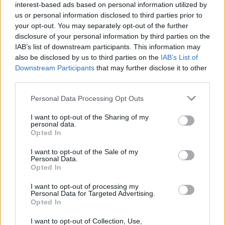
interest-based ads based on personal information utilized by
viszont az a következménye, hogy az autók több
us or personal information disclosed to third parties prior to
your opt-out. You may separately opt-out of the further
időt töltenek el egy-egy kerékcserével, ami arra
disclosure of your personal information by third parties on the
sarkallja a csapatokat, hogy minimalizálják a
IAB’s list of downstream participants. This information may
also be disclosed by us to third parties on the
IAB’s List of
kiállásaik számát.
Downstream Participants
that may further disclose it to other
third parties.
És mivel mindenki hasonlóan gondolkozik, és
Please note that this website/app uses one or more Google
Personal Data Processing Opt Outs
mindenki félti a pályapozíciót, így általában
services and may gather and store information including but
not limited to your visit or usage behaviour. You may click to
I want to opt-out of the Sharing of my
megegyező stratégiák szoktak születni, ami nem
personal data.
grant or deny consent to Google and its third-party tags to
Opted In
use your data for below specified purposes in below Google
tesz jót a verseny izgalmainak. Annak érdekében
consent section.
I want to opt-out of the Sale of my
viszont, hogy idén kicsit felrázzák a dolgokat, az
Personal Data.
Opted In
FIA most Szingapúrban is megnövelte a
I want to opt-out of processing my
bokszutcai sebességhatárt a már említett 60-ról
Personal Data for Targeted Advertising.
Opted In
80 km/h-ra.
I want to opt-out of Collection, Use,