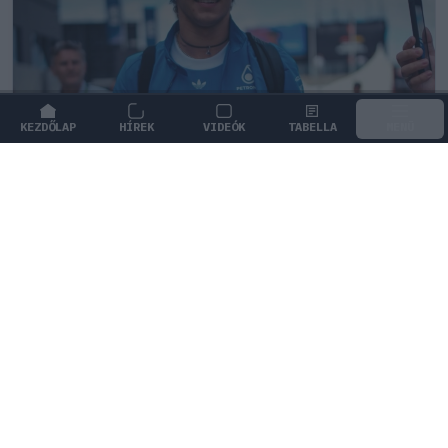
KEZDŐLAP
HÍREK
VIDEÓK
TABELLA
MENÜ
FORMA-1
/
MERCEDES
Antonelli elárulta a legfontosabb
leckét, amit Hamiltontól és
Verstappentől tanult
A bajnokságot vezető Kimi Antonelli elmondta, mi a
legértékesebb lecke, amit Hamiltontól és
Verstappentől kapott.
0
TÖRŐ FERENC
4 P