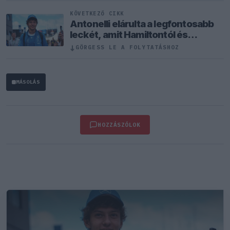
KÖVETKEZŐ CIKK
Antonelli elárulta a legfontosabb
leckét, amit Hamiltontól és
Verstappentől tanult
↓
GÖRGESS LE A FOLYTATÁSHOZ
MÁSOLÁS
HOZZÁSZÓLOK