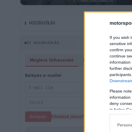
HOZZÁSZÓLÁS
1
motorspor
If you wish 
ÚJ HOZZÁSZÓLÁS
sensitive in
confirm you
continue se
Meglévő felhasználó
Új felhasználó
information 
further disc
participants
Belépés e-maillel
Downstream 
Please note
information 
deny consent
in below Go
Belépés
Elfelejtett jelszó?
Persona