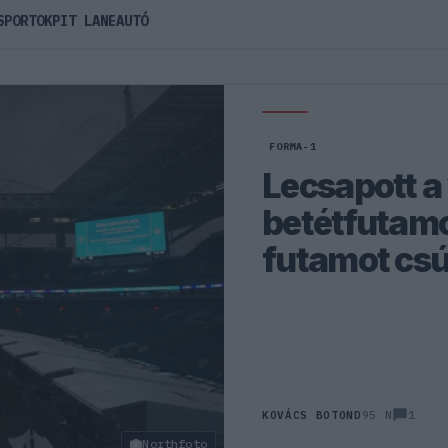
SPORTOK
PIT LANE
AUTÓ
FORMA-1
Lecsapott a
betétfutamot
futamot csú
1
KOVÁCS BOTOND
95 N
Northfoto