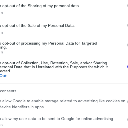
o opt-out of the Sharing of my personal data.
z e-mail alapú rendszerre.
In
o opt-out of the Sale of my Personal Data.
In
0
0
Némí
to opt-out of processing my Personal Data for Targeted
ing.
In
et kelteni. Szépen lement az F2-es futam.
o opt-out of Collection, Use, Retention, Sale, and/or Sharing
ersonal Data that Is Unrelated with the Purposes for which it
lected.
Out
ken is.
consents
o allow Google to enable storage related to advertising like cookies on
evice identifiers in apps.
o allow my user data to be sent to Google for online advertising
tette a család fontosságát
s.