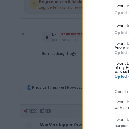
Régi rendszerű fiókkal rendelkezel?
I want t
Lépj be felhasználónévvel és jelszóval, majd állj át a
Opted 
I want t
Opted 
bkir
HITELESÍTETT
B
@bkir
2026. 05. 03. 15:24
I want 
Advertis
Opted 
Nem tudom, hogy miért kell feszültség
I want t
of my P
was col
Opted 
Friss tartalmakért kövessetek minket a Google Híre
Google 
I want t
web or d
FRISS HÍREK
I want t
Max Verstappen érzelmes példával szemlél
1
purpose