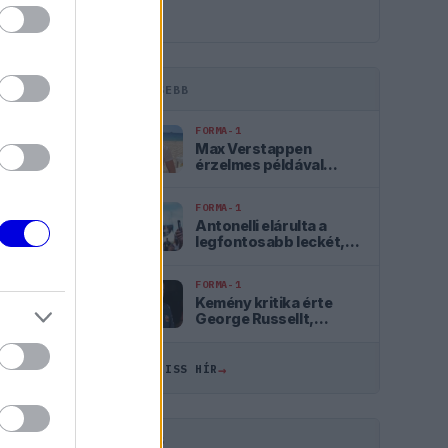
LEGFRISSEBB
tás
Válasz
FORMA-1
Max Verstappen
érzelmes példával
szemléltette a család
fontosságát
FORMA-1
Antonelli elárulta a
legfontosabb leckét,
amit Hamiltontól és
Verstappentől tanult
FORMA-1
Kemény kritika érte
George Russellt,
Günther Steiner szerint
mintha egy Cadillacben
ülne
→
ÖSSZES FRISS HÍR
ÖSSZES
19:18
HIRDETÉS