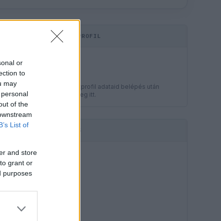
KOMMENTPROFIL
LEGJOBB
sonal or
?
ection to
ou may
A kommentprofil adataid belépés után
 personal
jelennek meg itt.
out of the
 downstream
B’s List of
HIRDETÉS
er and store
to grant or
ed purposes