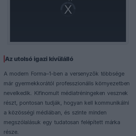
Video
a
Player
is
loading.
modal
window.
Az utolsó igazi kívülálló
A modern Forma–1-ben a versenyzők többsége
már gyermekkorától professzionális környezetben
nevelkedik. Kifinomult médiatréningeken vesznek
részt, pontosan tudják, hogyan kell kommunikálni
a közösségi médiában, és szinte minden
megszólalásuk egy tudatosan felépített márka
része.