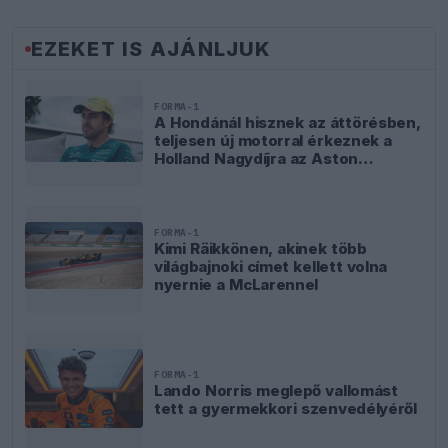
EZEKET IS AJÁNLJUK
FORMA-1
A Hondánál hisznek az áttörésben,
teljesen új motorral érkeznek a
Holland Nagydíjra az Aston
Martinnal
FORMA-1
Kimi Räikkönen, akinek több
világbajnoki címet kellett volna
nyernie a McLarennel
FORMA-1
Lando Norris meglepő vallomást
tett a gyermekkori szenvedélyéről