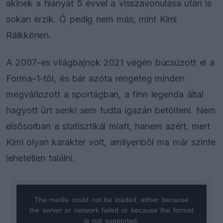
akinek a hiányát 5 évvel a visszavonulása után is
sokan érzik. Ő pedig nem más, mint Kimi
Räikkönen.
A 2007-es világbajnok 2021 végén búcsúzott el a
Forma–1-től, és bár azóta rengeteg minden
megváltozott a sportágban, a finn legenda által
hagyott űrt senki sem tudta igazán betölteni. Nem
elsősorban a statisztikái miatt, hanem azért, mert
Kimi olyan karakter volt, amilyenből ma már szinte
lehetetlen találni.
The media could not be loaded, either because
This
the server or network failed or because the format
is
is not supported.