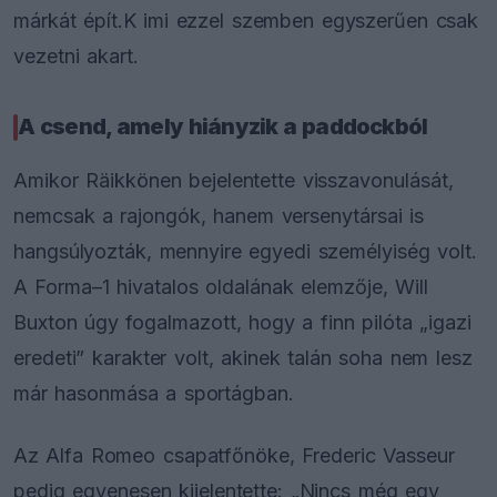
márkát épít.K imi ezzel szemben egyszerűen csak
vezetni akart.
A csend, amely hiányzik a paddockból
Amikor Räikkönen bejelentette visszavonulását,
nemcsak a rajongók, hanem versenytársai is
hangsúlyozták, mennyire egyedi személyiség volt.
A Forma–1 hivatalos oldalának elemzője, Will
Buxton úgy fogalmazott, hogy a finn pilóta „igazi
eredeti” karakter volt, akinek talán soha nem lesz
már hasonmása a sportágban.
Az Alfa Romeo csapatfőnöke, Frederic Vasseur
pedig egyenesen kijelentette: „Nincs még egy