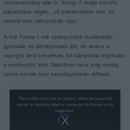
visszavonulása után is. Ahogy ő maga mondta
pályafutása végén: „Jó pályafutásom volt, és
semmit sem változtatnék rajta.”
A mai Forma–1 sok szempontból modernebb,
gyorsabb és látványosabb lett, de amikor a
rajongók arról beszélnek, kit hiányolnak leginkább
a mezőnyből, Kimi Räikkönen neve még mindig
szinte minden ilyen beszélgetésben előkerül.
This
is
a
The media could not be loaded, either because the
modal
window.
server or network failed or because the format is not
supported.
Video
Player
is
loading.