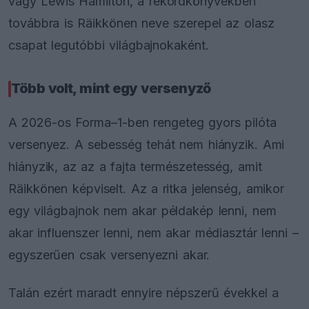
vagy Lewis Hamilton, a rekordkönyvekben
továbbra is Räikkönen neve szerepel az olasz
csapat legutóbbi világbajnokaként.
Több volt, mint egy versenyző
A 2026-os Forma–1-ben rengeteg gyors pilóta
versenyez. A sebesség tehát nem hiányzik. Ami
hiányzik, az az a fajta természetesség, amit
Räikkönen képviselt. Az a ritka jelenség, amikor
egy világbajnok nem akar példakép lenni, nem
akar influenszer lenni, nem akar médiasztár lenni –
egyszerűen csak versenyezni akar.
Talán ezért maradt ennyire népszerű évekkel a