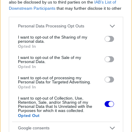
also be disclosed by us to third parties on the
IAB’s List of
Downstream Participants
that may further disclose it to other
third parties.
Please note that this website/app uses one or more Google
Personal Data Processing Opt Outs
services and may gather and store information including but
not limited to your visit or usage behaviour. You may click to
I want to opt-out of the Sharing of my
Räikkönen ezzel szemben mindig is más volt.
personal data.
grant or deny consent to Google and its third-party tags to
Opted In
Soha nem próbált megfelelni az elvárásoknak,
use your data for below specified purposes in below Google
consent section.
nem akart szórakoztatni, és nem épített
I want to opt-out of the Sale of my
Personal Data.
mesterséges imázst maga köré. Egyszerűen
Opted In
önmaga maradt. Talán ezért szerették olyan
I want to opt-out of processing my
Personal Data for Targeted Advertising.
sokan. Ahogy maga fogalmazott visszavonulása
Opted In
előtt: „Talán azért, mert mindig önmagam voltam.”
I want to opt-out of Collection, Use,
Retention, Sale, and/or Sharing of my
Personal Data that Is Unrelated with the
A rajongók nem egy marketingterméket láttak
Purposes for which it was collected.
Opted Out
benne, hanem egy embert, aki kizárólag a
Google consents
versenyzésért volt a sportágban.