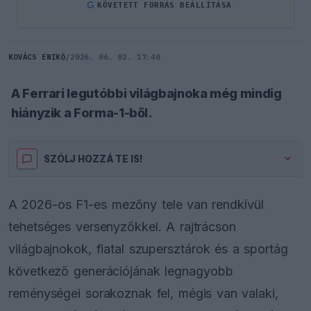
G
KÖVETETT FORRÁS BEÁLLÍTÁSA
KOVÁCS ENIKŐ
/
2026. 06. 02. 17:40
A Ferrari legutóbbi világbajnoka még mindig
hiányzik a Forma-1-ből.
SZÓLJ HOZZÁ TE IS!
A 2026-os F1-es mezőny tele van rendkívül
tehetséges versenyzőkkel. A rajtrácson
világbajnokok, fiatal szupersztárok és a sportág
következő generációjának legnagyobb
reménységei sorakoznak fel, mégis van valaki,