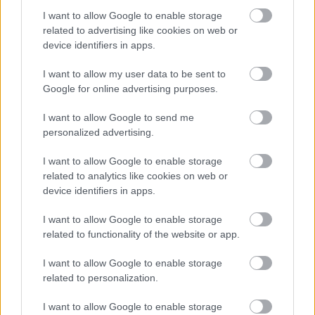
I want to allow Google to enable storage
related to advertising like cookies on web or
Nem csak gyors volt – elképesztően
device identifiers in apps.
természetes tehetség
I want to allow my user data to be sent to
Sokan hajlamosak kizárólag a vicces
Google for online advertising purposes.
rádióüzeneteire vagy a szűkszavú nyilatkozataira
I want to allow Google to send me
emlékezni, pedig Räikkönen pályafutása jóval
personalized advertising.
többről szólt.
I want to allow Google to enable storage
related to analytics like cookies on web or
device identifiers in apps.
A finn pilóta mindössze 23 versenyen vett részt,
mielőtt megkapta az első F1-es lehetőségét a
I want to allow Google to enable storage
related to functionality of the website or app.
Saubernél. Ez még mai szemmel nézve is szinte
felfoghatatlan. A jelenlegi versenyzők többsége
I want to allow Google to enable storage
related to personalization.
több száz futamot teljesít különböző utánpótlás-
sorozatokban, mire egyáltalán közel kerül az F1-
I want to allow Google to enable storage