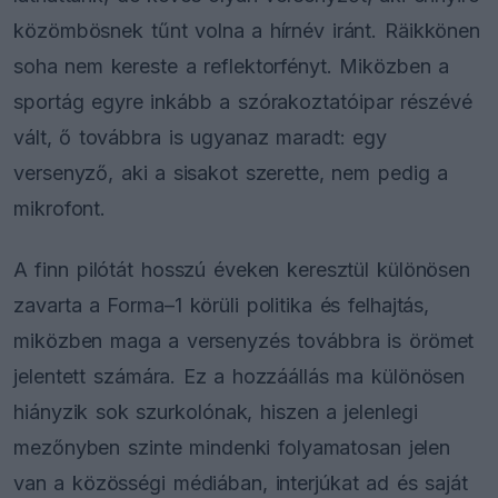
közömbösnek tűnt volna a hírnév iránt. Räikkönen
soha nem kereste a reflektorfényt. Miközben a
sportág egyre inkább a szórakoztatóipar részévé
vált, ő továbbra is ugyanaz maradt: egy
versenyző, aki a sisakot szerette, nem pedig a
mikrofont.
A finn pilótát hosszú éveken keresztül különösen
zavarta a Forma–1 körüli politika és felhajtás,
miközben maga a versenyzés továbbra is örömet
jelentett számára. Ez a hozzáállás ma különösen
hiányzik sok szurkolónak, hiszen a jelenlegi
mezőnyben szinte mindenki folyamatosan jelen
van a közösségi médiában, interjúkat ad és saját