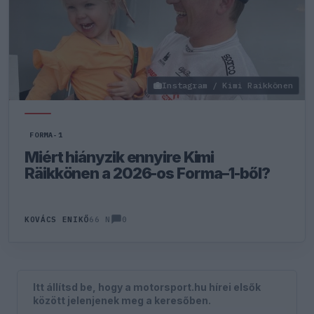
Instagram / Kimi Raikkönen
FORMA-1
Miért hiányzik ennyire Kimi
Räikkönen a 2026-os Forma–1-ből?
0
KOVÁCS ENIKŐ
66 N
Itt állítsd be, hogy a motorsport.hu hírei elsők
között jelenjenek meg a keresőben.