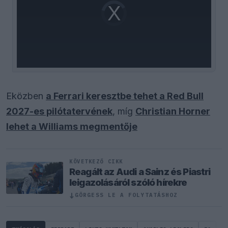
Video
Player
is
loading.
Eközben
a Ferrari keresztbe tehet a Red Bull
2027-es pilótatervének
, míg
Christian Horner
lehet a Williams megmentője
KÖVETKEZŐ CIKK
Reagált az Audi a Sainz és Piastri
leigazolásáról szóló hírekre
↓
GÖRGESS LE A FOLYTATÁSHOZ