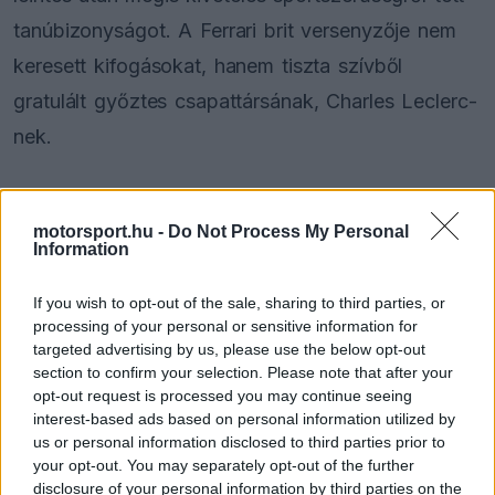
tanúbizonyságot. A Ferrari brit versenyzője nem
keresett kifogásokat, hanem tiszta szívből
gratulált győztes csapattársának, Charles Leclerc-
nek.
A silverstone-i futam hajrája komoly vitákat váltott
ki.
Max Verstappen balesete
miatt ugyanis a
motorsport.hu -
Do Not Process My Personal
Information
pályára küldték a biztonsági autót, amely egy
szoftverhiba miatt a tervezettnél tovább maradt
If you wish to opt-out of the sale, sharing to third parties, or
processing of your personal or sensitive information for
bent, így elmaradt az utolsó körös száguldás.
targeted advertising by us, please use the below opt-out
Hamilton a korlátozás alatt hajtott a bokszutcába
section to confirm your selection. Please note that after your
opt-out request is processed you may continue seeing
friss gumikért, amivel pozíciót veszített George
interest-based ads based on personal information utilized by
us or personal information disclosed to third parties prior to
Russell-lel szemben, így végül a harmadik helyen
your opt-out. You may separately opt-out of the further
zárt.
disclosure of your personal information by third parties on the