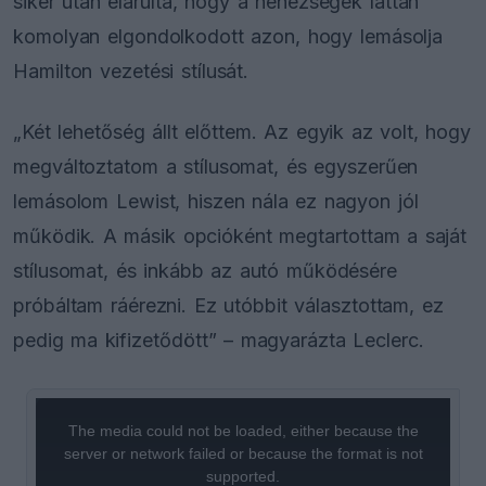
siker után elárulta, hogy a nehézségek láttán
komolyan elgondolkodott azon, hogy lemásolja
Hamilton vezetési stílusát.
„Két lehetőség állt előttem. Az egyik az volt, hogy
megváltoztatom a stílusomat, és egyszerűen
lemásolom Lewist, hiszen nála ez nagyon jól
működik. A másik opcióként megtartottam a saját
stílusomat, és inkább az autó működésére
próbáltam ráérezni. Ez utóbbit választottam, ez
pedig ma kifizetődött” – magyarázta Leclerc.
This
is
a
The media could not be loaded, either because the
modal
window.
server or network failed or because the format is not
supported.