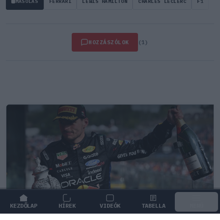
MÁSOLÁS
FERRARI
LEWIS HAMILTON
CHARLES LECLERC
F1
HOZZÁSZÓLOK
(1)
KEZDŐLAP
HÍREK
VIDEÓK
TABELLA
MENÜ