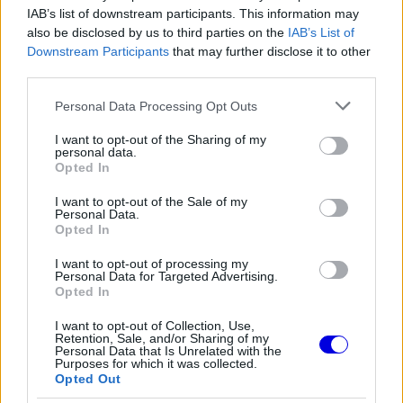
IAB’s list of downstream participants. This information may
also be disclosed by us to third parties on the
IAB’s List of
Downstream Participants
that may further disclose it to other
The media could not be loaded, either because
This
third parties.
the server or network failed or because the format
is
is not supported.
Please note that this website/app uses one or more Google
Personal Data Processing Opt Outs
services and may gather and store information including but
Video
a
Player
not limited to your visit or usage behaviour. You may click to
I want to opt-out of the Sharing of my
is
loading.
personal data.
modal
grant or deny consent to Google and its third-party tags to
Opted In
use your data for below specified purposes in below Google
window.
consent section.
I want to opt-out of the Sale of my
Personal Data.
Opted In
I want to opt-out of processing my
David Coulthard szerint lenyűgöző volt látni,
Personal Data for Targeted Advertising.
Opted In
ahogyan a brit pilóta kezelte a helyzetet. A
I want to opt-out of Collection, Use,
korábbi Formula–1-es versenyző az Up To Speed
Retention, Sale, and/or Sharing of my
Personal Data that Is Unrelated with the
podcast legutóbbi adásában beszélt erről, amiről
Purposes for which it was collected.
Opted Out
az
F1 Oversteer
számolt be.