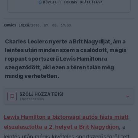
G
KÖVETETT FORRÁS BEÁLLÍTÁSA
KOVÁCS ENIKŐ
/
2026. 07. 08. 17:53
Charles Leclerc nyerte a Brit Nagydíjat, ám a
leintés után minden szem a csalódott, mégis
roppant sportszerű Lewis Hamiltonra
szegeződött, aki ezen a téren talán még
mindig verhetetlen.
SZÓLJ HOZZÁ TE IS!
1 hozzászólás.
Lewis Hamilton a biztonsági autós fázis miatt
elszalasztotta a 2. helyet a Brit Nagydíjon
, a
leintés után mégis kivételes sportszerűségről tett