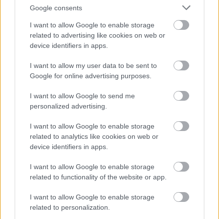
Google consents
EZEKET IS AJÁNLJUK
I want to allow Google to enable storage
related to advertising like cookies on web or
device identifiers in apps.
FORMA-1
A Ferrari keresztbe tehet a Red
I want to allow my user data to be sent to
Bull 2027-es pilótatervének
Google for online advertising purposes.
I want to allow Google to send me
personalized advertising.
FORMA-1
Christian Horner lehet a Williams
I want to allow Google to enable storage
megmentője
related to analytics like cookies on web or
device identifiers in apps.
I want to allow Google to enable storage
related to functionality of the website or app.
FORMA-1
A saját protezsáltja állhat Max
Verstappen útjába a jövőben
I want to allow Google to enable storage
related to personalization.