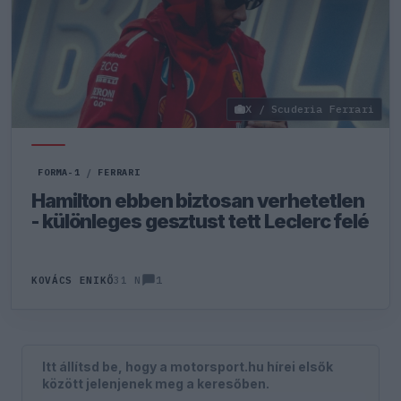
X / Scuderia Ferrari
FORMA-1
/
FERRARI
Hamilton ebben biztosan verhetetlen
- különleges gesztust tett Leclerc felé
1
KOVÁCS ENIKŐ
31 N
Itt állítsd be, hogy a motorsport.hu hírei elsők
között jelenjenek meg a keresőben.