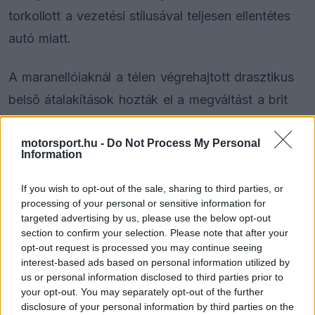
torkollott a vezetési stílusával teljesen ellentétes
autó miatt.
A maranellóiaknál a télen végrehajtott drasztikus
belső átalakítások hozták el a megváltást a brit
pilóta számára. Ennek az átszervezésnek esett
motorsport.hu -
Do Not Process My Personal
áldozatul korábbi versenymérnöke is, ugyanis
Information
Riccardo Adami partvonalra tétele drámai módon
megváltoztatta a hétszeres világbajnok
If you wish to opt-out of the sale, sharing to third parties, or
processing of your personal or sensitive information for
hozzáállását a mindennapi munkához.
targeted advertising by us, please use the below opt-out
section to confirm your selection. Please note that after your
opt-out request is processed you may continue seeing
interest-based ads based on personal information utilized by
The media could not be loaded, either because
This
us or personal information disclosed to third parties prior to
the server or network failed or because the format
your opt-out. You may separately opt-out of the further
is
is not supported.
disclosure of your personal information by third parties on the