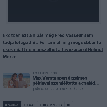
loading.
Eközben
ezt a hibát még Fred Vasseur sem
tudja letagadni a Ferrarinál
, míg
megdöbbentő
okok miatt nem beszélhet a távozásáról Helmut
Marko
KÖVETKEZŐ CIKK
Max Verstappen érzelmes
példával szemléltette a család
fontosságát
↓
GÖRGESS LE A FOLYTATÁSHOZ
MÁSOLÁS
FERRARI
LEWIS HAMILTON
HK