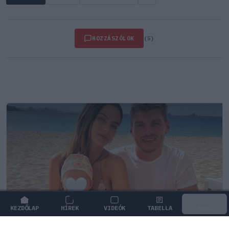
HOZZÁSZÓLOK
(5)
KEZDŐLAP
HÍREK
VIDEÓK
TABELLA
MENÜ