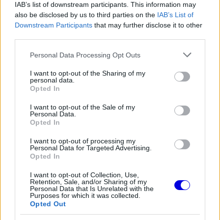
Video
a
IAB’s list of downstream participants. This information may
Player
is
also be disclosed by us to third parties on the
IAB’s List of
loading.
modal
Downstream Participants
that may further disclose it to other
window.
third parties.
Please note that this website/app uses one or more Google
Personal Data Processing Opt Outs
services and may gather and store information including but
not limited to your visit or usage behaviour. You may click to
I want to opt-out of the Sharing of my
personal data.
grant or deny consent to Google and its third-party tags to
A tavalyi nehézkes SF-25-ös modell
Opted In
use your data for below specified purposes in below Google
aerodinamikai koncepciója és a sorozatos Q1-es
consent section.
I want to opt-out of the Sale of my
Personal Data.
kiesések alaposan megtépázták a versenyző
Opted In
önbizalmát. „A csapattal való összehangolódás
I want to opt-out of processing my
mindkét fél részéről nagyon hosszú időt vett
Personal Data for Targeted Advertising.
Opted In
igénybe, ráadásul az előző egy borzasztóan
I want to opt-out of Collection, Use,
nehéz szezon volt azzal az autóval, amelyet
Retention, Sale, and/or Sharing of my
Personal Data that Is Unrelated with the
egyáltalán nem is fejlesztettünk” – nyilatkozta
Purposes for which it was collected.
Opted Out
Hamilton.