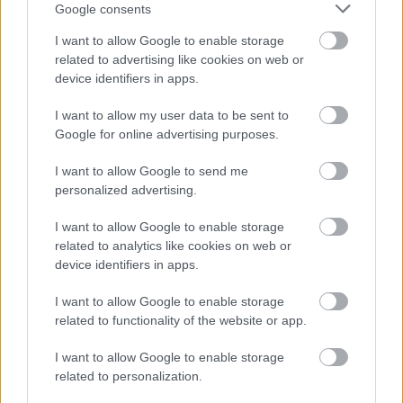
Google consents
EZEKET IS AJÁNLJUK
I want to allow Google to enable storage
related to advertising like cookies on web or
device identifiers in apps.
FORMA-1
Ezt a hibát még Fred Vasseur sem
I want to allow my user data to be sent to
tudja letagadni a Ferrarinál
Google for online advertising purposes.
I want to allow Google to send me
personalized advertising.
FORMA-1
Megdöbbentő okok miatt nem
I want to allow Google to enable storage
beszélhet a távozásáról Helmut
related to analytics like cookies on web or
Marko
device identifiers in apps.
I want to allow Google to enable storage
related to functionality of the website or app.
FORMA-1
Jelentős összeget kér Alonso az
I want to allow Google to enable storage
Aston Martintól a folytatásért
related to personalization.