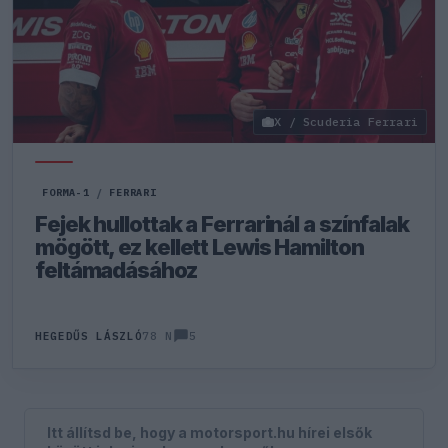
X / Scuderia Ferrari
FORMA-1
/
FERRARI
Fejek hullottak a Ferrarinál a színfalak
mögött, ez kellett Lewis Hamilton
feltámadásához
5
HEGEDŰS LÁSZLÓ
78 N
Itt állítsd be, hogy a motorsport.hu hírei elsők