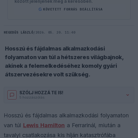
között jelenjenek meg a keresőben.
G
KÖVETETT FORRÁS BEÁLLÍTÁSA
HEGEDŰS LÁSZLÓ
/
2026. 05. 20. 11:40
Hosszú és fájdalmas alkalmazkodási
folyamaton van túl a hétszeres világbajnok,
akinek a felemelkedéséhez komoly gyári
átszervezésekre volt szükség.
SZÓLJ HOZZÁ TE IS!
5 hozzászólás.
Hosszú és fájdalmas alkalmazkodási folyamaton
van túl
Lewis Hamilton
a Ferrarinál, miután a
tavalyi csatlakozása kis híján katasztrófába