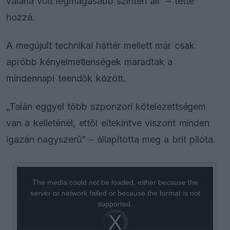
valaha volt legmagasabb szinten áll” – tette
hozzá.
A megújult technikai háttér mellett már csak
apróbb kényelmetlenségek maradtak a
mindennapi teendők között.
„Talán eggyel több szponzori kötelezettségem
van a kelleténél, ettől eltekintve viszont minden
igazán nagyszerű” – állapította meg a brit pilóta.
This
is
a
The media could not be loaded, either because the
modal
window.
server or network failed or because the format is not
supported.
Video
Player
is