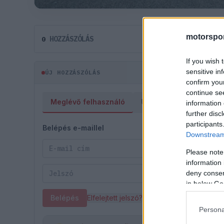
motorspor
HOZZÁSZÓLÁS
0
If you wish 
sensitive in
ÚJ HOZZÁSZÓLÁS
confirm you
continue se
Meglévő felhasználó
Új felhasználó
information 
further disc
participants
Belépés e-maillel
Downstream 
Please note
information 
deny consent
in below Go
Belépés
Elfelejtett jelszó?
Persona