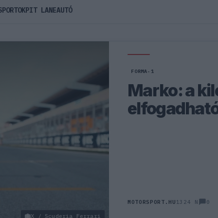
SPORTOK
PIT LANE
AUTÓ
FORMA-1
Marko: a ki
elfogadható
0
MOTORSPORT.HU
1324 N
X / Scuderia Ferrari