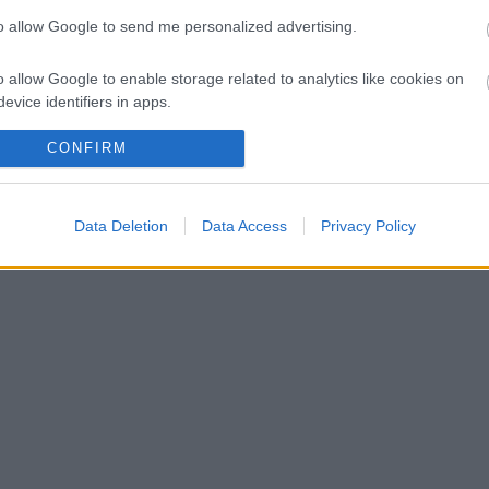
to allow Google to send me personalized advertising.
pen megszerzéséért
o allow Google to enable storage related to analytics like cookies on
an, nem mindenki neki szurkol
evice identifiers in apps.
o allow Google to enable storage related to functionality of the website
CONFIRM
o allow Google to enable storage related to personalization.
Data Deletion
Data Access
Privacy Policy
o allow Google to enable storage related to security, including
cation functionality and fraud prevention, and other user protection.