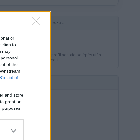
KOMMENTPROFIL
LEGJOBB
sonal or
?
ection to
ou may
A kommentprofil adataid belépés után
 personal
jelennek meg itt.
out of the
 downstream
B’s List of
HIRDETÉS
er and store
to grant or
ed purposes