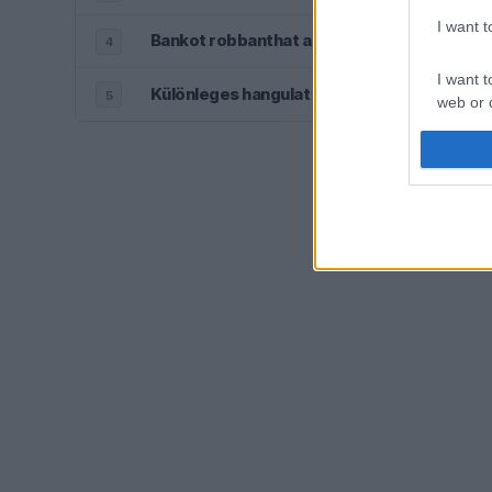
I want 
Bankot robbanthat a Ferrari Max Verstap
4
I want t
Különleges hangulat vár Antonellire Monzáb
5
web or d
I want t
or app.
I want t
I want t
authenti