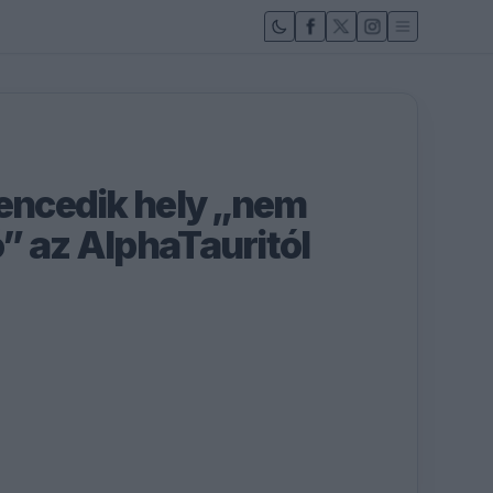
lencedik hely „nem
” az AlphaTauritól