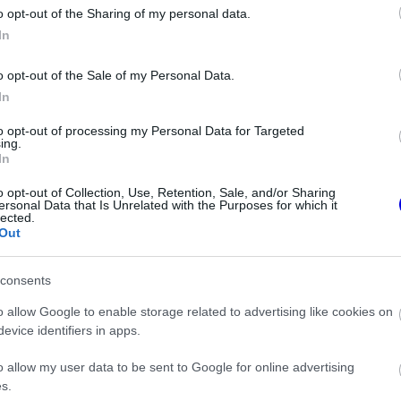
o opt-out of the Sharing of my personal data.
z e-mail alapú rendszerre.
In
o opt-out of the Sale of my Personal Data.
In
to opt-out of processing my Personal Data for Targeted
ing.
In
ken is.
o opt-out of Collection, Use, Retention, Sale, and/or Sharing
ersonal Data that Is Unrelated with the Purposes for which it
lected.
Out
consents
r Steiner szerint mintha egy Cadillacben ülne
o allow Google to enable storage related to advertising like cookies on
evice identifiers in apps.
szabályok miatt
o allow my user data to be sent to Google for online advertising
s.
ed Bulltól