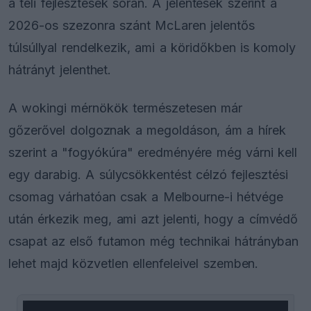
a téli fejlesztések során. A jelentések szerint a
2026-os szezonra szánt McLaren jelentős
túlsúllyal rendelkezik, ami a köridőkben is komoly
hátrányt jelenthet.
A wokingi mérnökök természetesen már
gőzerővel dolgoznak a megoldáson, ám a hírek
szerint a "fogyókúra" eredményére még várni kell
egy darabig. A súlycsökkentést célzó fejlesztési
csomag várhatóan csak a Melbourne-i hétvége
után érkezik meg, ami azt jelenti, hogy a címvédő
csapat az első futamon még technikai hátrányban
lehet majd közvetlen ellenfeleivel szemben.
This
is