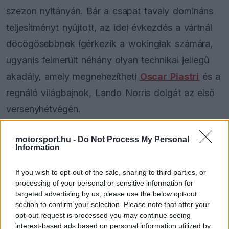
szezon nyitányán. Bár a csapat tavaly domináns
teljesítményt nyújtott, az idei évkezdés a vártnál
döcögősebbnek ígérkezik a wokingiak számára,
ugyanis felmerült néhány olyan technikai jellegű
akadály, amely megnehezítheti
Oscar Piastri
és a
regnáló világbajnok, Lando Norris dolgát az első
versenyhétvégén.
Korai lenne még messzemenő következtetéseket
motorsport.hu -
Do Not Process My Personal
Information
levonni az erőviszonyokról az új korszak hajnalán,
főleg a bahreini hivatalos tesztek előtt, de a
If you wish to opt-out of the sale, sharing to third parties, or
processing of your personal or sensitive information for
spanyolországi körözés már adott némi támpontot
targeted advertising by us, please use the below opt-out
a szakértőknek. A McLaren ugyan nem villogott
section to confirm your selection. Please note that after your
opt-out request is processed you may continue seeing
az eredményjelzőn, ám a csapat számára a
interest-based ads based on personal information utilized by