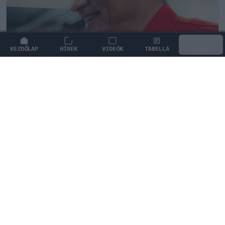
KEZDŐLAP
HÍREK
VIDEÓK
TABELLA
MENÜ
FORMA-1
/
FERRARI
Frédéric Vasseur megváltoztatta a
Ferrari teljes kommunikációját
A maranellói csapat vezetője szakított a merész
ígéretekkel, és határozottan kiállt a sajtónyomás alatt
lévő munkatársai mellett.
0
HEGEDŰS LÁSZLÓ
22 P
KÖVETKEZŐ FUTAM