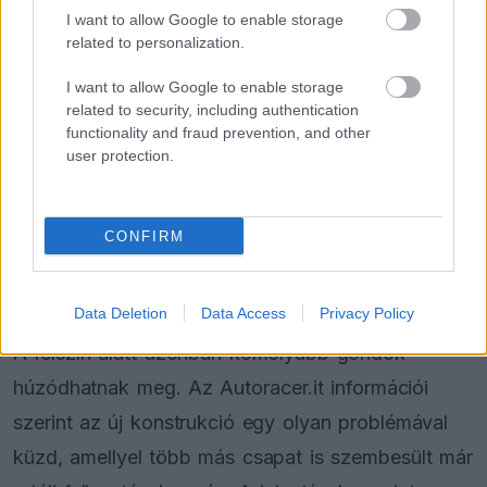
I want to allow Google to enable storage
related to personalization.
FORMA-1
I want to allow Google to enable storage
Mélypontról mentené meg F1-es
projektjét a Honda a sokkoló
related to security, including authentication
szezonkezdés után
functionality and fraud prevention, and other
user protection.
FORMA-1
Óriási fordulat Lewis Hamilton
CONFIRM
jövőjével kapcsolatban
Data Deletion
Data Access
Privacy Policy
A felszín alatt azonban komolyabb gondok
húzódhatnak meg. Az Autoracer.it információi
szerint az új konstrukció egy olyan problémával
küzd, amellyel több más csapat is szembesült már