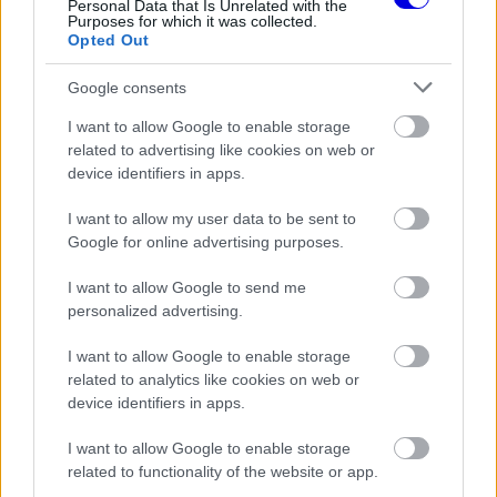
Personal Data that Is Unrelated with the
A két versenyző így a lehető legtöbb kilométert
Purposes for which it was collected.
Opted Out
tudta megtenni, ami kulcsfontosságú az új
generációs autók kiismeréséhez és a
Google consents
magabiztosság megszerzéséhez. A munka jövő
I want to allow Google to enable storage
related to advertising like cookies on web or
héten a szahíri aszfaltcsíkon folytatódik, ahol az
device identifiers in apps.
MCL40-es már közvetlen riválisaival szemben is
I want to allow my user data to be sent to
megmutathatja, mire képes valójában, a cél pedig
Google for online advertising purposes.
nem is lehet más, mint a tavalyi sikerek
I want to allow Google to send me
megismétlése.
personalized advertising.
I want to allow Google to enable storage
EZEKET IS AJÁNLJUK
related to analytics like cookies on web or
device identifiers in apps.
FORMA-1
Komoly döntést hozott a Ferrari,
I want to allow Google to enable storage
miközben a Red Bullnál elmaradtak
related to functionality of the website or app.
a győzelmek