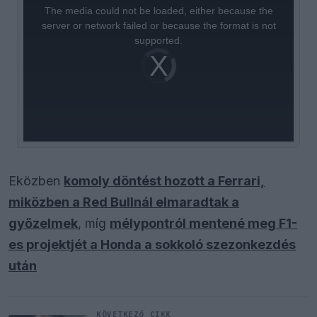
a
The media could not be loaded, either because the
modal
window.
server or network failed or because the format is not
supported.
Video
Player
is
loading.
Eközben
komoly döntést hozott a Ferrari,
miközben a Red Bullnál elmaradtak a
győzelmek
, míg
mélypontról mentené meg F1-
es projektjét a Honda a sokkoló szezonkezdés
után
KÖVETKEZŐ CIKK