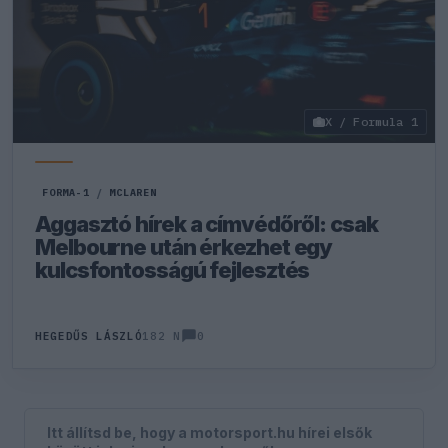
X / Formula 1
FORMA-1
/
MCLAREN
Aggasztó hírek a címvédőről: csak
Melbourne után érkezhet egy
kulcsfontosságú fejlesztés
0
HEGEDŰS LÁSZLÓ
182 N
Itt állítsd be, hogy a motorsport.hu hírei elsők