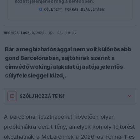
között jelenjenek meg a keresőben.
G
KÖVETETT FORRÁS BEÁLLÍTÁSA
HEGEDŰS LÁSZLÓ
/
2026. 02. 06. 10:27
Bár a megbízhatósággal nem volt különösebb
gond Barcelonában, sajtóhírek szerint a
címvédő wokingi alakulat új autója jelentős
súlyfelesleggel küzd,.
SZÓLJ HOZZÁ TE IS!
A barcelonai tesztnapokat követően olyan
problémákra derült fény, amelyek komoly fejtörést
okozhatnak a McLarennek a 2026-os Forma–1-es