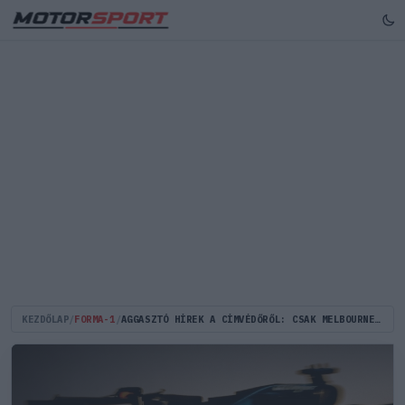
KEZDŐLAP
/
FORMA-1
/
AGGASZTÓ HÍREK A CÍMVÉDŐRŐL: CSAK MELBOURNE UTÁN ÉRKEZHET EGY KULCSFONTOSSÁGÚ FEJLESZTÉS