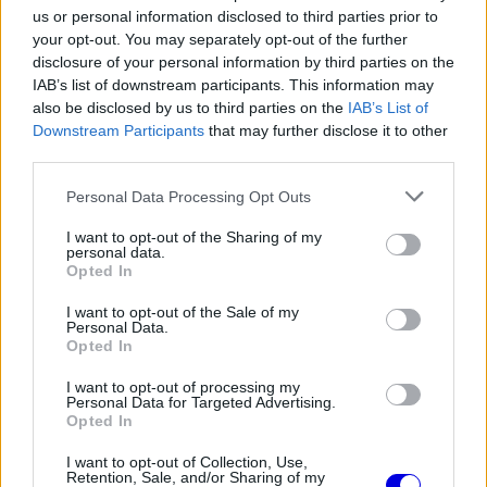
legfontosabb visszajelzés mégis pozitív volt,
us or personal information disclosed to third parties prior to
your opt-out. You may separately opt-out of the further
ugyanis amint az autó pályára gurult, nem
disclosure of your personal information by third parties on the
jelentkeztek kritikus technikai hibák, mindössze
IAB’s list of downstream participants. This information may
also be disclosed by us to third parties on the
IAB’s List of
egy kisebb üzemanyag-szivattyúval kapcsolatos
Downstream Participants
that may further disclose it to other
zűr hátráltatta őket rövid ideig.
third parties.
Please note that this website/app uses one or more Google
Personal Data Processing Opt Outs
services and may gather and store information including but
not limited to your visit or usage behaviour. You may click to
I want to opt-out of the Sharing of my
The media could not be loaded, either because
This
personal data.
grant or deny consent to Google and its third-party tags to
the server or network failed or because the format
Opted In
is
use your data for below specified purposes in below Google
is not supported.
consent section.
I want to opt-out of the Sale of my
Video
a
Player
Personal Data.
is
Opted In
loading.
modal
window.
I want to opt-out of processing my
Personal Data for Targeted Advertising.
Opted In
I want to opt-out of Collection, Use,
Retention, Sale, and/or Sharing of my