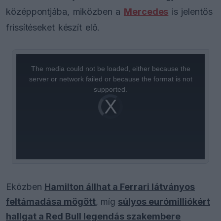
középpontjába, miközben a
Mercedes
is jelentős
frissítéseket készít elő.
This
is
a
The media could not be loaded, either because the
modal
window.
server or network failed or because the format is not
supported.
Video
Player
is
loading.
Eközben
Hamilton állhat a Ferrari látványos
feltámadása mögött
, míg
súlyos eurómilliókért
hallgat a Red Bull legendás szakembere