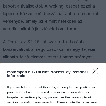
kapott a riválisoktól. A wokingi csapat ezzel a
lépéssel közvetlenül beszállhat abba a technikai
versenybe, amely az elmúlt hetekben az
aerodinamikai fejlesztések körül forog.
A Ferrari az SF-26-tal szakított a korábbi,
konzervatívabb megoldásokkal, és egy teljesen
állítható felső elemmel szerelt hátsó szárnyat
vetett be, amely új mozgástartományt kínál a
beállításoknál. A megoldás nem maradt válasz
motorsport.hu -
Do Not Process My Personal
Information
nélkül, a Red Bull már a Miami Nagydíjon előállt a
saját változatával, amelyet az RB22 átfogó
If you wish to opt-out of the sale, sharing to third parties, or
processing of your personal or sensitive information for
fejlesztési csomagjának részeként mutattak be.
targeted advertising by us, please use the below opt-out
section to confirm your selection. Please note that after your