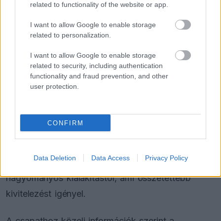
related to functionality of the website or app.
elhagyja-e a Forma-1-et
I want to allow Google to enable storage
related to personalization.
Andrea Stella irányításával az istálló az elmúlt két
I want to allow Google to enable storage
related to security, including authentication
hónapban részletesen elemezte az új szárnyban
functionality and fraud prevention, and other
rejlő lehetőségeket. A belső vizsgálatok alapján
user protection.
az elem érdemi teljesítménynyereséget hozhat az
MCL40 számára, különösen az aerodinamikai
CONFIRM
egyensúly terén. A gyártás ugyanakkor nem
bizonyult egyszerű feladatnak, mivel a
Data Deletion
Data Access
Privacy Policy
mozgáspontok és a forgáspontok eltérnek a
hagyományos kialakítástól, ami összetettebb
kivitelezést igényel.
A csapathoz közeli információk szerint a