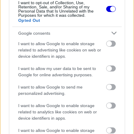
I want to opt-out of Collection, Use,
hullámban azonban már kulcsszerepet kaphat a
Retention, Sale, and/or Sharing of my
Personal Data that Is Unrelated with the
Ferrari-féle koncepcióra épülő új elem.
Purposes for which it was collected.
Opted Out
EZEKET IS AJÁNLJUK
Google consents
I want to allow Google to enable storage
related to advertising like cookies on web or
FORMA-1
device identifiers in apps.
Hamilton állhat a Ferrari látványos
feltámadása mögött
I want to allow my user data to be sent to
Google for online advertising purposes.
I want to allow Google to send me
FORMA-1
personalized advertising.
Súlyos eurómilliókért hallgat a Red
Bull legendás szakembere
I want to allow Google to enable storage
related to analytics like cookies on web or
device identifiers in apps.
FORMA-1
I want to allow Google to enable storage
Max Verstappen végre elárulta,