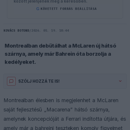
között jelenjenek meg a keresőben.
G
KÖVETETT FORRÁS BEÁLLÍTÁSA
KOVÁCS BOTOND
/
2026. 05. 19. 18:44
Montrealban debütálhat a McLaren új hátsó
szárnya, amely már Bahrein óta borzolja a
kedélyeket.
SZÓLJ HOZZÁ TE IS!
Montrealban élesben is megjelenhet a McLaren
saját fejlesztésű „Macarena” hátsó szárnya,
amelynek koncepcióját a Ferrari indította útjára, és
amely már a bahreini teszteken komoly figyelmet