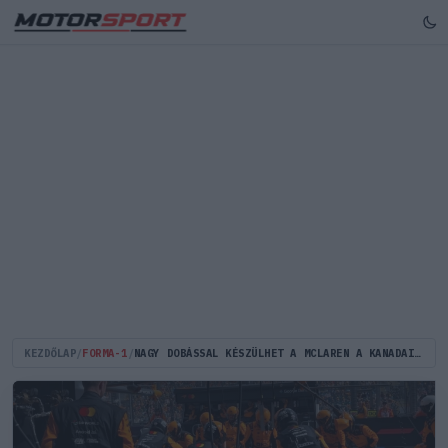
KEZDŐLAP
/
FORMA-1
/
NAGY DOBÁSSAL KÉSZÜLHET A MCLAREN A KANADAI NAGYDÍJRA - ÚJ FEJEZET JÖHET A FEJLESZTÉSI VERSENYBEN