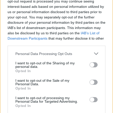
opt-out request is processed you may continue seeing
interest-based ads based on personal information utilized by
The media could not be loaded, either because
This
us or personal information disclosed to third parties prior to
the server or network failed or because the format
your opt-out. You may separately opt-out of the further
is
is not supported.
disclosure of your personal information by third parties on the
Video
a
IAB’s list of downstream participants. This information may
Player
is
also be disclosed by us to third parties on the
IAB’s List of
loading.
modal
Downstream Participants
that may further disclose it to other
window.
third parties.
Please note that this website/app uses one or more Google
Personal Data Processing Opt Outs
services and may gather and store information including but
not limited to your visit or usage behaviour. You may click to
I want to opt-out of the Sharing of my
personal data.
grant or deny consent to Google and its third-party tags to
A
McLaren
eközben kivárt, bár Miamiban jelentős
Opted In
use your data for below specified purposes in below Google
átalakításon esett át az MCL40. A csapat
consent section.
I want to opt-out of the Sale of my
Personal Data.
módosította az oldaldobozokat, átdolgozta az
Opted In
autó padlólemezét és finomított az első szárnyon,
I want to opt-out of processing my
ám a hátsó szárny akkor még nem változott. A
Personal Data for Targeted Advertising.
Opted In
montreali versenyre időzített második fejlesztési