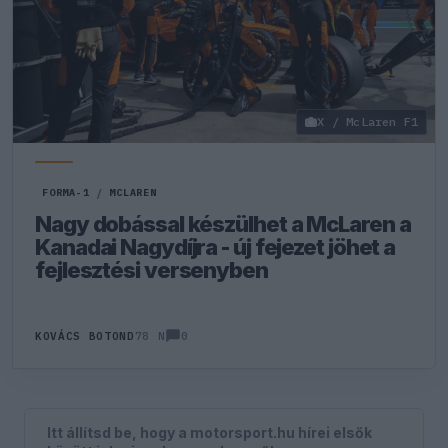
X / McLaren F1
FORMA-1
/
MCLAREN
Nagy dobással készülhet a McLaren a
Kanadai Nagydíjra - új fejezet jöhet a
fejlesztési versenyben
0
KOVÁCS BOTOND
78 N
Itt állítsd be, hogy a motorsport.hu hírei elsők