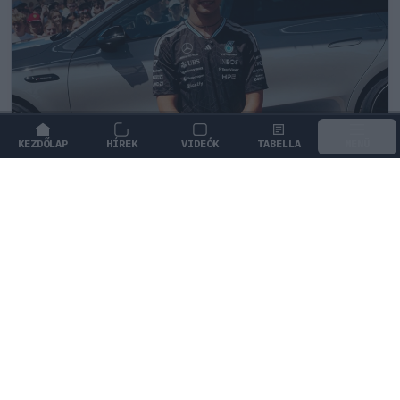
KEZDŐLAP
HÍREK
VIDEÓK
TABELLA
MENÜ
FORMA-1
/
MERCEDES
Antonelli szerint a pályán teljesen
átalakul a személyisége
Andrea Kimi Antonelli nyíltan beszélt arról, miként
alakul át a személyisége, amikor elfoglalja a helyét a
versenyautóban.
0
KISS SÁNDOR
15 P