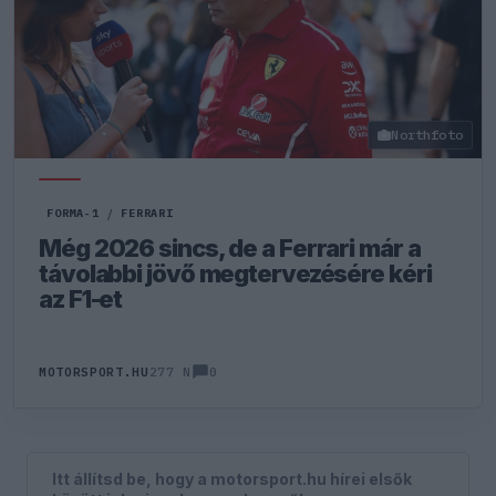
Northfoto
FORMA-1
/
FERRARI
Még 2026 sincs, de a Ferrari már a
távolabbi jövő megtervezésére kéri
az F1-et
0
MOTORSPORT.HU
277 N
Itt állítsd be, hogy a motorsport.hu hírei elsők