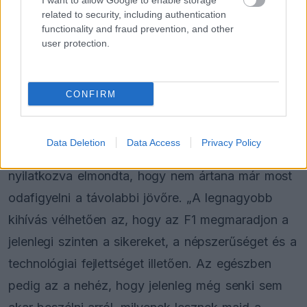
I want to allow Google to enable storage
Lawson a Red Bulltól
related to security, including authentication
functionality and fraud prevention, and other
user protection.
FORMA-1
Különleges hangulat vár
Antonellire Monzában, nem
CONFIRM
mindenki neki szurkol
Data Deletion
Data Access
Privacy Policy
Bárhogy is lesz, Vasseur a
Bloomberg
nek
nyilatkozva elmondta, hogy nem ártana már most
odafigyelni a távolabbi jövőre. „A legnagyobb
kihívás vélhetően az, hogy az F1 megmaradjon a
jelenlegi szinten a sikereket, a népszerűséget és a
technológiai fejlettséget illetően. Az egészben
pedig az a nehéz, hogy jelenleg még senki sem