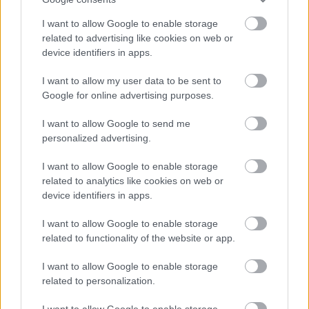
irányt jelenti. Az biztos, hogy az autóipar is
I want to allow Google to enable storage
változni fog az elkövetkezendő években, így
related to advertising like cookies on web or
kérdéses, hogy az F1 meg akar-e majd felelni az
device identifiers in apps.
általánosabb trendeknek, vagy némileg
I want to allow my user data to be sent to
szembemegy velük és sok szempontból a saját
Google for online advertising purposes.
útját kezdi járni.
I want to allow Google to send me
personalized advertising.
EZEKET IS AJÁNLJUK
I want to allow Google to enable storage
related to analytics like cookies on web or
device identifiers in apps.
FORMA-1
Különös szövetség segítheti
Esteban Ocon Aston Martinhoz
I want to allow Google to enable storage
igazolását
related to functionality of the website or app.
I want to allow Google to enable storage
related to personalization.
FORMA-1
Váratlan mentőövet kaphat Liam