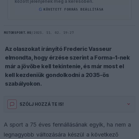
között jelenjenek meg a keresőben.
G
KÖVETETT FORRÁS BEÁLLÍTÁSA
MOTORSPORT.HU
/
2025. 11. 02. 19:27
Az olaszokat irányító Frederic Vasseur
elmondta, hogy érzése szerint a Forma–1-nek
már a jövőbe kell tekintenie, és már most el
kell kezdeniük gondolkodni a 2035-ös
szabályokon.
SZÓLJ HOZZÁ TE IS!
A sport a 75 éves fennállásának egyik, ha nem a
legnagyobb változására készül a következő