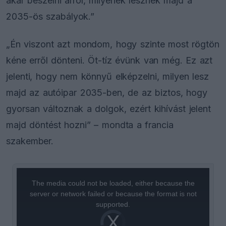
akar beszélni arról, milyenek lesznek majd a
2035-ös szabályok.”
„Én viszont azt mondom, hogy szinte most rögtön
kéne erről dönteni. Öt-tíz évünk van még. Ez azt
jelenti, hogy nem könnyű elképzelni, milyen lesz
majd az autóipar 2035-ben, de az biztos, hogy
gyorsan változnak a dolgok, ezért kihívást jelent
majd döntést hozni” – mondta a francia
szakember.
This
is
a
The media could not be loaded, either because the
modal
window.
server or network failed or because the format is not
supported.
Video
Player
is