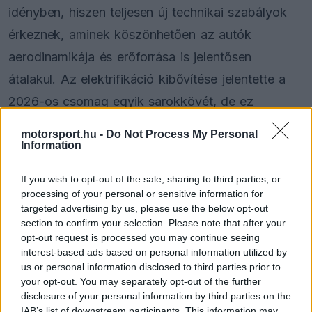
idényben, hiszen teljesen új technikai szabályok
érkeznek, aminek köszönhetően az autók
aerodinamikája és erőforrása is jelentősen
átalakul. Az elektrifikáció kibővítése jelentette a
2026-os csomag egyik sarokkövét, de ez
sokakból elégedetlenséget váltott ki, miközben a
motorsport.hu -
Do Not Process My Personal
lelkesedés is lehetne nagyobb.
Information
If you wish to opt-out of the sale, sharing to third parties, or
Mindez odáig vezetett, hogy bár még azt sem
processing of your personal or sensitive information for
tudjuk, miként fognak muzsikálni a pályán az új
targeted advertising by us, please use the below opt-out
section to confirm your selection. Please note that after your
motorok, idén megindultak a párbeszédek és
opt-out request is processed you may continue seeing
javaslattételek arról, hogy minél hamarabb vissza
interest-based ads based on personal information utilized by
us or personal information disclosed to third parties prior to
kéne hozni a V8-as vagy V10-es hajtóegységeket.
your opt-out. You may separately opt-out of the further
Még arról is szó volt, hogy valamelyik változat
disclosure of your personal information by third parties on the
IAB’s list of downstream participants. This information may