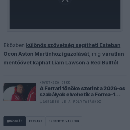
loading.
Eközben
különös szövetség segítheti Esteban
Ocon Aston Martinhoz igazolását
, míg
váratlan
mentőövet kaphat Liam Lawson a Red Bulltól
KÖVETKEZŐ CIKK
A Ferrari főnöke szerint a 2026-os
szabályok elvehetik a Forma–1
valódi versenyzési élményét
↓
GÖRGESS LE A FOLYTATÁSHOZ
MÁSOLÁS
FERRARI
FREDERIC VASSEUR