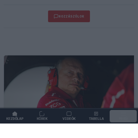
HOZZÁSZÓLOK
KEZDŐLAP
HÍREK
VIDEÓK
TABELLA
MENÜ
FORMA-1
/
FERRARI