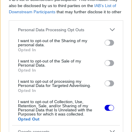
akár már 2030 előtt, vagyis a jövőre debütáló
also be disclosed by us to third parties on the
IAB’s List of
szabályok kifutása előtt bevezetésre kerülhet.
Downstream Participants
that may further disclose it to other
third parties.
Please note that this website/app uses one or more Google
Personal Data Processing Opt Outs
services and may gather and store information including but
The media could not be loaded, either because
This
not limited to your visit or usage behaviour. You may click to
I want to opt-out of the Sharing of my
the server or network failed or because the format
personal data.
grant or deny consent to Google and its third-party tags to
is
is not supported.
Opted In
use your data for below specified purposes in below Google
Video
a
Player
consent section.
I want to opt-out of the Sale of my
is
loading.
Personal Data.
modal
Opted In
window.
I want to opt-out of processing my
Personal Data for Targeted Advertising.
Opted In
I want to opt-out of Collection, Use,
Retention, Sale, and/or Sharing of my
Később aztán kiderült, hogy erre mégsem fog sor
Personal Data that Is Unrelated with the
Purposes for which it was collected.
kerülni, de az látható, hogy a sportág jövője
Opted Out
2030-on túl kissé bizonytalan, már ami a technikai
Google consents