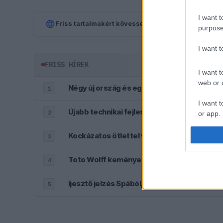
I want t
Friss tartalmakért kövessetek minket a Google Híre
purpose
I want 
FRISS HÍREK
I want t
web or d
Négy új ország és egy visszatérő klassziku
1
I want t
Újabb technikai fejlesztés nehezítheti meg 
2
or app.
I want t
Kockázatos ötlettel villant a Ferrari, hama
3
I want t
Toto Wolff keményen beszólt a panaszodó 
4
authenti
5