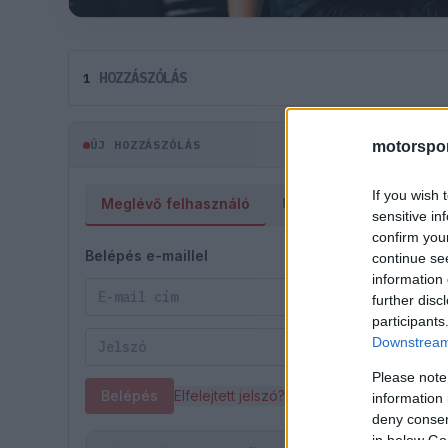
HOZZÁSZÓLÁS
1
ÚJ HOZZÁSZÓLÁS
motorspor
If you wish 
Meglévő felhasználó
Új felhasználó
sensitive in
confirm you
Belépés e-maillel
continue se
information 
further disc
participants
Downstream 
Please note
Belépés
Elfelejtett jelszó?
information 
deny consent
in below Go