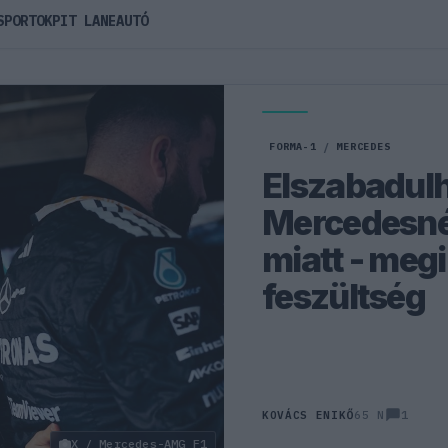
SPORTOK
PIT LANE
AUTÓ
FORMA-1
/
MERCEDES
Elszabadulh
Mercedesnél
miatt - megi
feszültség
1
KOVÁCS ENIKŐ
65 N
X / Mercedes-AMG F1