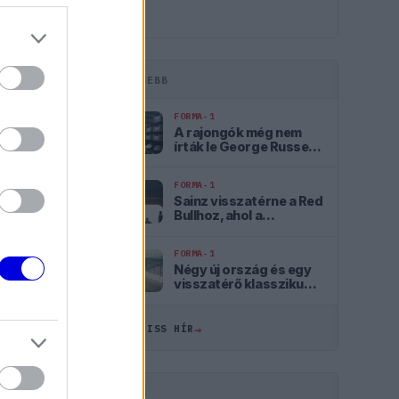
LEGFRISSEBB
tás
Válasz
FORMA-1
A rajongók még nem
írták le George Russellt
a súlyos pofonok után
pelnek
FORMA-1
Sainz visszatérne a Red
Bullhoz, ahol a
győzelemért
harcolhatna
FORMA-1
Négy új ország és egy
ozás
visszatérő klasszikus
nten
pályázik F1-es futamra
2028-tól
szt. " -
→
ÖSSZES FRISS HÍR
HIRDETÉS