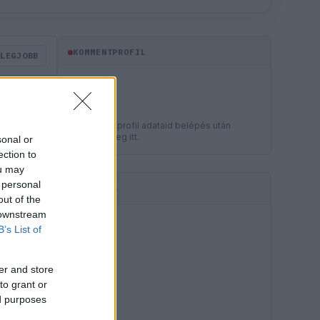
KOMMENTPROFIL
LEGJOBB
?
A kommentprofil adataid belépés után
jelennek meg itt.
sonal or
ection to
ou may
 personal
HIRDETÉS
out of the
 downstream
B’s List of
er and store
to grant or
ed purposes