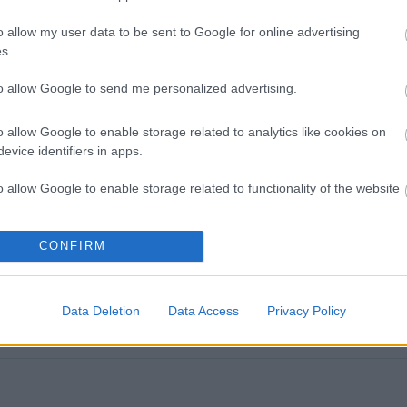
o allow my user data to be sent to Google for online advertising
ken is.
s.
to allow Google to send me personalized advertising.
o allow Google to enable storage related to analytics like cookies on
evice identifiers in apps.
s pályázik F1-es futamra 2028-tól
o allow Google to enable storage related to functionality of the website
Piastri életét a McLarennél
o allow Google to enable storage related to personalization.
CONFIRM
rosan mindenki ezt másolhatja
o allow Google to enable storage related to security, including
Ferrarinak
cation functionality and fraud prevention, and other user protection.
Data Deletion
Data Access
Privacy Policy
Ijesztő jelzés Spából, tényleg túl lassúak lettek az új F1-es autók?