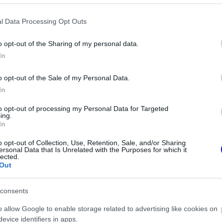
z e-mail alapú rendszerre.
l Data Processing Opt Outs
o opt-out of the Sharing of my personal data.
In
1
0
Némí
o opt-out of the Sale of my Personal Data.
In
e került. A világbajnok wokingiak Kanadában rossz
önyveltek el a Kínai Nagydíj után, mégis jubileumot ünne
to opt-out of processing my Personal Data for Targeted
FÜGGÉS
ing.
In
o opt-out of Collection, Use, Retention, Sale, and/or Sharing
ersonal Data that Is Unrelated with the Purposes for which it
 csapat 999. versenye, 60 évvel a hercegségbeli bemutatk
lected.
és az 1000-es számmal áll rajthoz, mivel a sanghaji spri
Out
esítésbe, annak ellenére, hogy a főfutamon nem vettek ré
A KVALIFIKÁLTÁK MAGUKAT.
consents
o allow Google to enable storage related to advertising like cookies on
evice identifiers in apps.