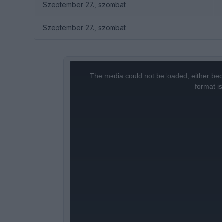
Szeptember 27., szombat
Szeptember 27., szombat
This
is
a
The media could not be loaded, either bec
modal
window.
format i