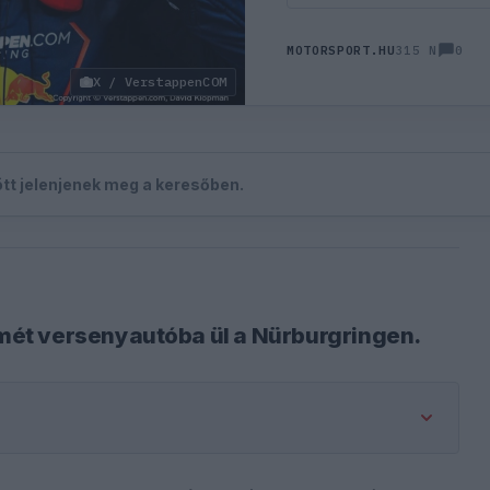
0
MOTORSPORT.HU
315 N
X / VerstappenCOM
zött jelenjenek meg a keresőben.
ét versenyautóba ül a Nürburgringen.