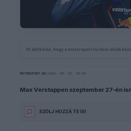
Itt állítsd be, hogy a motorsport.hu hírei elsők kö
MOTORSPORT.HU
/
2025. 09. 25. 10:05
Max Verstappen szeptember 27-én ism
SZÓLJ HOZZÁ TE IS!