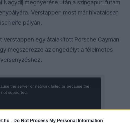
i Nagydíj megnyerése után a szingapúri futam
rsenypályára. Verstappen most már hivatalosan
schleife pályán.
ött Verstappen egy átalakított Porsche Cayman
ogy megszerezze az engedélyt a félelmetes
ó versenyzéshez.
ause the server or network failed or because the
s not supported.
t.hu -
Do Not Process My Personal Information