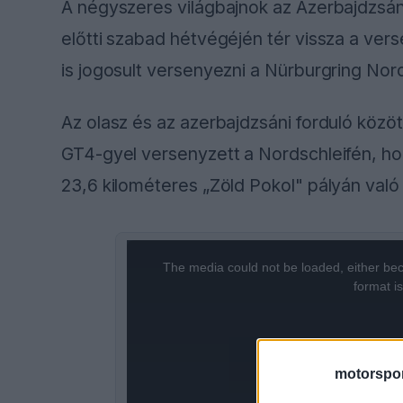
A négyszeres világbajnok az Azerbajdzsán
előtti szabad hétvégéjén tér vissza a ve
is jogosult versenyezni a Nürburgring Nord
Az olasz és az azerbajdzsáni forduló köz
GT4-gyel versenyzett a Nordschleifén, h
23,6 kilométeres „Zöld Pokol" pályán val
This
The media could not be loaded, either bec
is
format i
a
modal
motorspor
window.