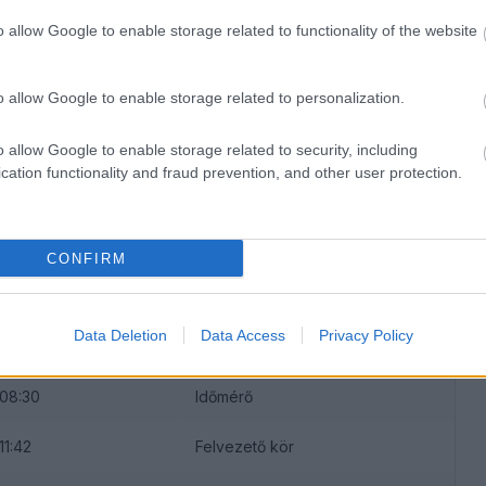
o allow Google to enable storage related to functionality of the website
pennek arra, hogy további tapasztalatot
o allow Google to enable storage related to personalization.
l jöhet majd a 2026-os 24 órás verseny előtt.
o allow Google to enable storage related to security, including
cation functionality and fraud prevention, and other user protection.
csatornáján közvetítik, ami
ide kattintva
lent tudjátok megnézni - ne maradjatok le
CONFIRM
Data Deletion
Data Access
Privacy Policy
IDŐPONT
ESEMÉNY
08:30
Időmérő
11:42
Felvezető kör