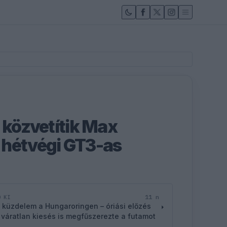
 közvetítik Max
 hétvégi GT3-as
11 n
D KI
 küzdelem a Hungaroringen – óriási előzés
 váratlan kiesés is megfűszerezte a futamot