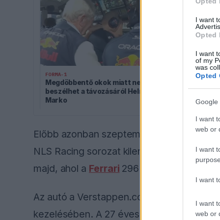
Opted 
I want 
Advertis
Opted 
I want t
of my P
FORMA-1
was col
A B-konstruk
FORMA-1
Opted 
volt, agressz
Megdöbbentő okok miatt nem
rohamot indít
beszélhet a távozásáról Helmut
Marko
Google 
I want t
web or d
Előbb azonban szeptember 27-én visszatér
I want t
NLS Racing sorozat kilencedik fordulójáb
purpose
majd, ahol a
Ferrari
296 GT3-as autót veze
I want 
Az autó a Verstappen.com Racing színeibe
I want t
kezelésében. A 27 éves holland versenyz
web or d