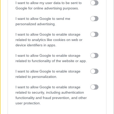
I want to allow my user data to be sent to
Google for online advertising purposes.
„A probléma az, hogy miközben te hozod a
I want to allow Google to send me
fejlesztéseidet és esetleg utoléred a többieket, a
personalized advertising.
riválisok szintén tesznek egy lépést előre. Így
I want to allow Google to enable storage
végül mégis megmarad a lemaradásod, ezért nem
related to analytics like cookies on web or
device identifiers in apps.
gondolom, hogy elég közel kerülnének ahhoz,
hogy Max Verstappen újabb nagy visszatérést
I want to allow Google to enable storage
related to functionality of the website or app.
mutasson be.”
I want to allow Google to enable storage
A helyzet jelentősen eltér a 2025-ös szezontól,
related to personalization.
amikor a holland versenyző elképesztő formában,
I want to allow Google to enable storage
több mint százpontos hátrányt ledolgozva
related to security, including authentication
functionality and fraud prevention, and other
zárkózott fel a McLaren pilótáira. Bár a bajnoki
user protection.
címet végül Lando Norris szerezte meg,