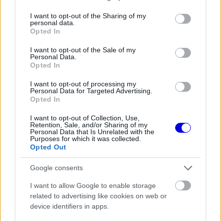
A McLaren korábbi szerelője
services and may gather and store information including but
kitálalt Hamilton F1-es
not limited to your visit or usage behaviour. You may click to
I want to opt-out of the Sharing of my
debütálásáról
personal data.
grant or deny consent to Google and its third-party tags to
Opted In
use your data for below specified purposes in below Google
consent section.
I want to opt-out of the Sale of my
Personal Data.
FORMA-1
Opted In
Francia hatalomátvételről
suttognak a Red Bullnál
I want to opt-out of processing my
Personal Data for Targeted Advertising.
Opted In
I want to opt-out of Collection, Use,
Retention, Sale, and/or Sharing of my
FORMA-1
Kockázatos ötlettel villant a
Personal Data that Is Unrelated with the
Purposes for which it was collected.
Ferrari, hamarosan mindenki ezt
Opted Out
másolhatja
Google consents
I want to allow Google to enable storage
„Ez a javulás akár fél másodpercet is jelenthet
related to advertising like cookies on web or
körönként, amivel a
Red Bull
hirtelen nagyon jó
device identifiers in apps.
helyzetbe kerülne” – magyarázta Montoya.