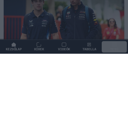
KEZDŐLAP
HÍREK
VIDEÓK
TABELLA
MENÜ
FORMA-1
/
MCLAREN
A saját protezsáltja állhat Max
Verstappen útjába a jövőben
Max Verstappen különleges tehetséget támogat, aki
akár a rivális McLarennél is kiköthet a jövőben.
0
KISS SÁNDOR
4Ó