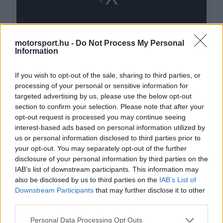
is
loading.
modal
window.
motorsport.hu -
Do Not Process My Personal
Information
If you wish to opt-out of the sale, sharing to third parties, or
Montoya szerint, ha a a csapatnak sikerül hat-hét
processing of your personal or sensitive information for
kilogrammot lefaragnia a gép tömegéből, az
targeted advertising by us, please use the below opt-out
section to confirm your selection. Please note that after your
önmagában körtempóban két-három
opt-out request is processed you may continue seeing
tizedmásodpercet jelenthet, a módosított első
interest-based ads based on personal information utilized by
us or personal information disclosed to third parties prior to
szárny és a megnövelt leszorítóerő pedig további
your opt-out. You may separately opt-out of the further
tizedeket hozhat.
disclosure of your personal information by third parties on the
IAB’s list of downstream participants. This information may
also be disclosed by us to third parties on the
IAB’s List of
EZEKET IS AJÁNLJUK
Downstream Participants
that may further disclose it to other
third parties.
FORMA-1
Please note that this website/app uses one or more Google
Personal Data Processing Opt Outs