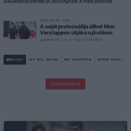
hatalomátvételről suttognak a Red Bullnál
KÖVETKEZŐ CIKK
A saját protezsáltja állhat Max
Verstappen útjába a jövőben
↓
GÖRGESS LE A FOLYTATÁSHOZ
MÁSOLÁS
RED BULL RACING
MAX VERSTAPPEN
GEORGE RUSSELL
HOZZÁSZÓLOK