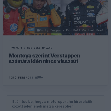
Getty Images / Red Bull Content Pool
FORMA-1
/
RED BULL RACING
Montoya szerint Verstappen
számára idén nincs visszaút
0
TÖRŐ FERENC
45 N
Itt állítsd be, hogy a motorsport.hu hírei elsők
között jelenjenek meg a keresőben.