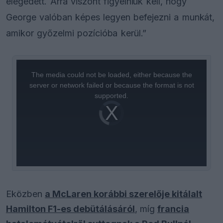
elégedett. Arra viszont figyelniük kell, hogy
George valóban képes legyen befejezni a munkát,
amikor győzelmi pozícióba kerül.”
This
is
a
The media could not be loaded, either because the
modal
window.
server or network failed or because the format is not
supported.
Video
Player
is
loading.
Eközben
a McLaren korábbi szerelője kitálalt
Hamilton F1-es debütálásáról
, míg
francia