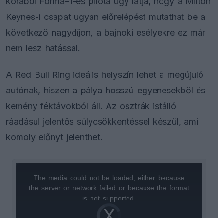
korábbi Forma–1-es pilóta úgy látja, hogy a Milton
Keynes-i csapat ugyan előrelépést mutathat be a
következő nagydíjon, a bajnoki esélyekre ez már
nem lesz hatással.
A Red Bull Ring ideális helyszín lehet a megújuló
autónak, hiszen a pálya hosszú egyenesekből és
kemény féktávokból áll. Az osztrák istálló
ráadásul jelentős súlycsökkentéssel készül, ami
komoly előnyt jelenthet.
The media could not be loaded, either because
This
the server or network failed or because the format
is
is not supported.
Video
a
Player