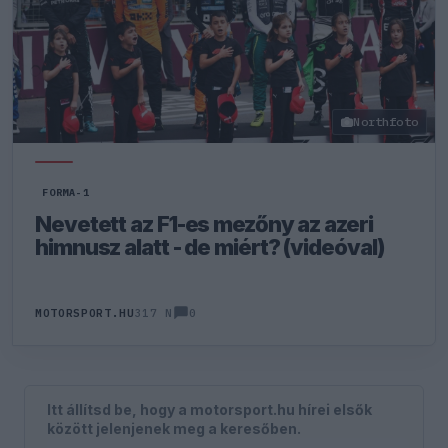
Northfoto
FORMA-1
Nevetett az F1-es mezőny az azeri
himnusz alatt - de miért? (videóval)
0
MOTORSPORT.HU
317 N
Itt állítsd be, hogy a motorsport.hu hírei elsők
között jelenjenek meg a keresőben.