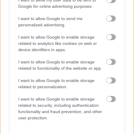
I want to allow my user data to be sent to
Google for online advertising purposes.
EZEKET IS AJÁNLJUK
I want to allow Google to send me
personalized advertising.
FORMA-1
A B-konstrukció csak a kezdet
volt, agresszív fejlesztési rohamot
I want to allow Google to enable storage
indít az Aston Martin
related to analytics like cookies on web or
device identifiers in apps.
I want to allow Google to enable storage
FORMA-1
related to functionality of the website or app.
Sergio Perez válthatja Carlos
Sainzot a Williamsnél
I want to allow Google to enable storage
related to personalization.
I want to allow Google to enable storage
related to security, including authentication
FORMA-1
Adrian Newey tiszta vizet öntött a
functionality and fraud prevention, and other
pohárba Fernando Alonso jövőjéről
user protection.