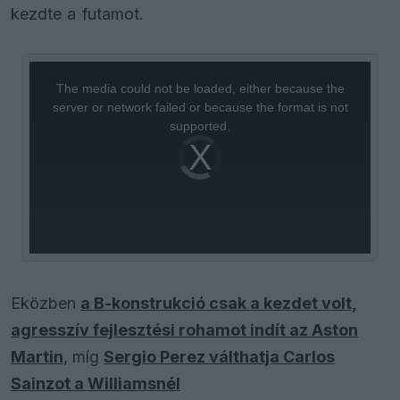
kezdte a futamot.
This
is
a
The media could not be loaded, either because the
modal
window.
server or network failed or because the format is not
supported.
Video
Player
is
loading.
Eközben
a B-konstrukció csak a kezdet volt,
agresszív fejlesztési rohamot indít az Aston
Martin
, míg
Sergio Perez válthatja Carlos
Sainzot a Williamsnél