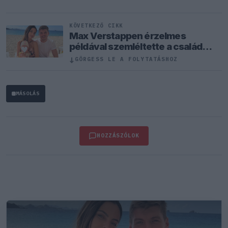
KÖVETKEZŐ CIKK
Max Verstappen érzelmes
példával szemléltette a család
fontosságát
↓
GÖRGESS LE A FOLYTATÁSHOZ
MÁSOLÁS
HOZZÁSZÓLOK