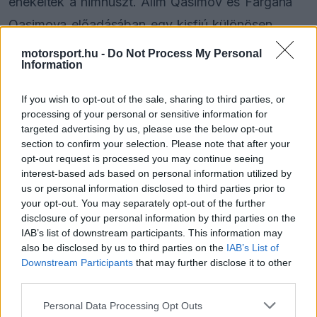
énekelték a himnuszt. Alim Qasimov és Fargana
Qasimova előadásában egy kisfiú különösen
szenvedélyes interpretációja varázsolta
motorsport.hu -
Do Not Process My Personal
Information
emlékezetessé a pillanatot.
If you wish to opt-out of the sale, sharing to third parties, or
processing of your personal or sensitive information for
targeted advertising by us, please use the below opt-out
section to confirm your selection. Please note that after your
Az aranyos jelenet során Lando Norris, George
opt-out request is processed you may continue seeing
interest-based ads based on personal information utilized by
Russell, Andrea Kimi Antonelli és Carlos Sainz
us or personal information disclosed to third parties prior to
mindent megtettek, hogy megőrizzék
your opt-out. You may separately opt-out of the further
disclosure of your personal information by third parties on the
higgadtságukat, míg egy másik videó szerint a
IAB’s list of downstream participants. This information may
hétszeres világbajnok Lewis Hamilton gyorsan
also be disclosed by us to third parties on the
IAB’s List of
Downstream Participants
that may further disclose it to other
elővette a telefonját, hogy megörökítse a
third parties.
történteket.
Please note that this website/app uses one or more Google
Personal Data Processing Opt Outs