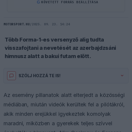
G
KÖVETETT FORRÁS BEÁLLÍTÁSA
MOTORSPORT.HU
/
2025. 09. 23. 14:24
Több Forma-1-es versenyző alig tudta
visszafojtani a nevetését az azerbajdzsáni
himnusz alatt a bakui futam előtt.
SZÓLJ HOZZÁ TE IS!
Az esemény pillanatok alatt elterjedt a közösségi
médiában, miután videók kerültek fel a pilótákról,
akik minden erejükkel igyekeztek komolyak
maradni, miközben a gyerekek teljes szívvel