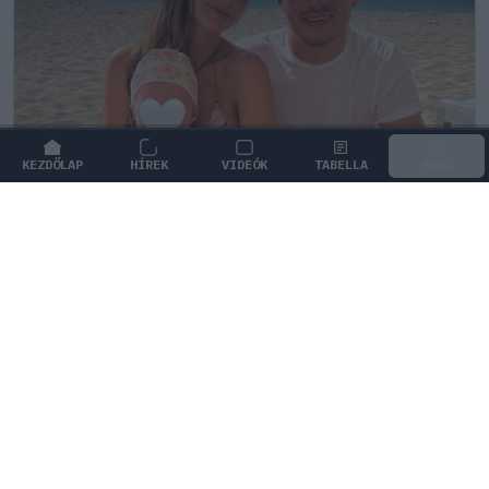
KEZDŐLAP
HÍREK
VIDEÓK
TABELLA
MENÜ
FORMA-1
/
RED BULL RACING
Max Verstappen érzelmes példával
szemléltette a család fontosságát
Max Verstappen elárulta, hogy mi jelenti számára a
legnagyobb boldogságot a trófeákon és a
győzelmeken túl.
1
KOVÁCS BOTOND
4Ó