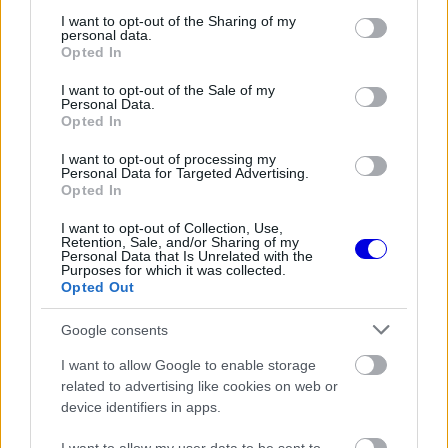
services and may gather and store information including but
not limited to your visit or usage behaviour. You may click to
I want to opt-out of the Sharing of my
personal data.
grant or deny consent to Google and its third-party tags to
The media could not be loaded, either because
This
Opted In
use your data for below specified purposes in below Google
the server or network failed or because the format
is
consent section.
is not supported.
I want to opt-out of the Sale of my
Personal Data.
Video
a
Opted In
Player
is
loading.
modal
I want to opt-out of processing my
Personal Data for Targeted Advertising.
window.
Opted In
I want to opt-out of Collection, Use,
Retention, Sale, and/or Sharing of my
Personal Data that Is Unrelated with the
Purposes for which it was collected.
A szurkolók azonnal elkezdték méltatni a kisfiú
Opted Out
lelkesedését. „Még nem láttam nála
Google consents
szenvedélyesebbet, ez tény" – kommentálta az
I want to allow Google to enable storage
egyik rajongó, míg egy másik hozzátette:
related to advertising like cookies on web or
device identifiers in apps.
„Komolyan veszi a feladatát, szuper."