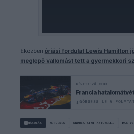
Eközben
óriási fordulat Lewis Hamilton 
meglepő vallomást tett a gyermekkori s
KÖVETKEZŐ CIKK
Francia hatalomátvéte
GÖRGESS LE A FOLYTA
↓
MÁSOLÁS
MERCEDES
ANDREA KIMI ANTONELLI
MAX VE