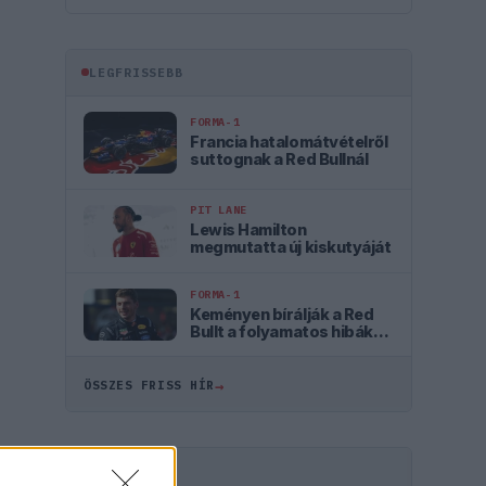
LEGFRISSEBB
FORMA-1
Francia hatalomátvételről
suttognak a Red Bullnál
PIT LANE
Lewis Hamilton
megmutatta új kiskutyáját
FORMA-1
Keményen bírálják a Red
Bullt a folyamatos hibák
miatt
→
ÖSSZES FRISS HÍR
HIRDETÉS