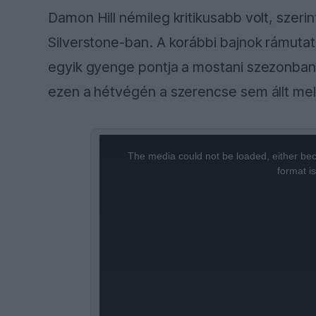
Damon Hill némileg kritikusabb volt, szerin
Silverstone-ban. A korábbi bajnok rámutato
egyik gyenge pontja a mostani szezonban,
ezen a hétvégén a szerencse sem állt mel
This
is
a
The media could not be loaded, either bec
modal
window.
format i