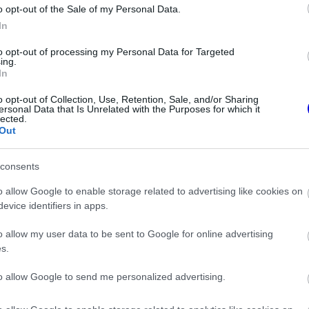
o opt-out of the Sale of my Personal Data.
In
to opt-out of processing my Personal Data for Targeted
ing.
In
o opt-out of Collection, Use, Retention, Sale, and/or Sharing
ersonal Data that Is Unrelated with the Purposes for which it
lected.
Out
consents
o allow Google to enable storage related to advertising like cookies on
evice identifiers in apps.
o allow my user data to be sent to Google for online advertising
FORMA-1
s.
Rendkívül okos döntést hozott
 meglepő vallomást
az Aston Martin az F1-ben
ekkori
ől
to allow Google to send me personalized advertising.