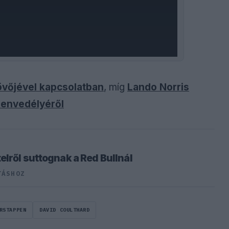
jövőjével kapcsolatban
, míg
Lando Norris
zenvedélyéről
lről suttognak a Red Bullnál
TÁSHOZ
RSTAPPEN
DAVID COULTHARD