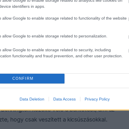
o allow Google to enable storage related to analytics like cookies on
döntés ellen. Amikor Charles Leclerc-t
evice identifiers in apps.
onkrétan átvágta a kanyarokat, hogy gyorsabb
o allow Google to enable storage related to functionality of the website
tójával.”
o allow Google to enable storage related to personalization.
zor lecsúszott az ívről, ráadásul többet kellett
o allow Google to enable storage related to security, including
zerintem a csapatnak van alapja a
cation functionality and fraud prevention, and other user protection.
elmetlen” – magyarázta Palmer.
sítették, Palmer csak annyit mondott, hogy ez
CONFIRM
 egyetértett. Antonelli végül a 9. helyre
jrában megpördült, majd kiesett. A biztonsági
Data Deletion
Data Access
Privacy Policy
 Bonnington közölte vele a büntetést, ami az
zte, hogy csak veszített a kicsúszásokkal.