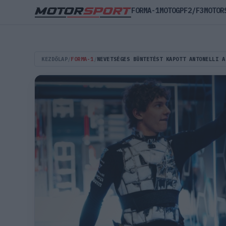
FORMA-1
MOTOGP
F2/F3
MOTOR
KEZDŐLAP
/
FORMA-1
/
NEVETSÉGES BÜNTETÉST KAPOTT ANTONELLI A