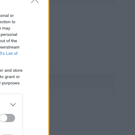
sonal or
ection to
ou may
 personal
out of the
 downstream
B’s List of
er and store
to grant or
HIRDETÉS
ed purposes