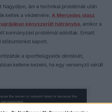
it Nagydíjon, ám a technikai problémák után
ták keltek a védelmére.
A Mercedes olasz
hajrájában kényszerült hátrányba
, amikor a
tt kormányzási problémái adódtak. Emiatt
l időbüntetést kapott.
ritizálták a sportfelügyelők döntését,
bban kellene kezelni, ha egy versenyző sérült
ause the server or network failed or because the
s not supported.