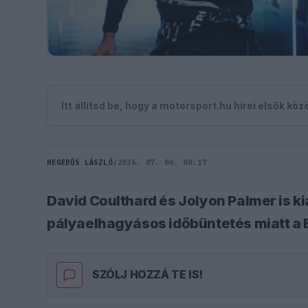
Itt állítsd be, hogy a motorsport.hu hírei elsők kö
HEGEDŰS LÁSZLÓ
/
2026. 07. 06. 08:17
David Coulthard és Jolyon Palmer is k
pályaelhagyásos időbüntetés miatt a B
SZÓLJ HOZZÁ TE IS!