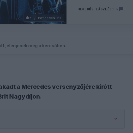
0
HEGEDŰS LÁSZLÓ
33 N
X / Mercedes F1
zött jelenjenek meg a keresőben.
iakadt a Mercedes versenyzőjére kirótt
rit Nagydíjon.