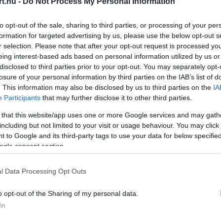
t.hu -
Do Not Process My Personal Information
to opt-out of the sale, sharing to third parties, or processing of your per
formation for targeted advertising by us, please use the below opt-out s
r selection. Please note that after your opt-out request is processed y
eing interest-based ads based on personal information utilized by us or
disclosed to third parties prior to your opt-out. You may separately opt-
losure of your personal information by third parties on the IAB’s list of
. This information may also be disclosed by us to third parties on the
IA
Participants
that may further disclose it to other third parties.
 that this website/app uses one or more Google services and may gath
including but not limited to your visit or usage behaviour. You may click 
 to Google and its third-party tags to use your data for below specifi
ogle consent section.
zők a Channel 4 adásában fejtették ki a
l Data Processing Opt Outs
elhagyásért járó büntetésnek akkor van
o opt-out of the Sharing of my personal data.
i nyilvánvalóan nem jutott előnyhöz, sőt
In
e józan ésszel alkalmazni ezeket a szabályokat”