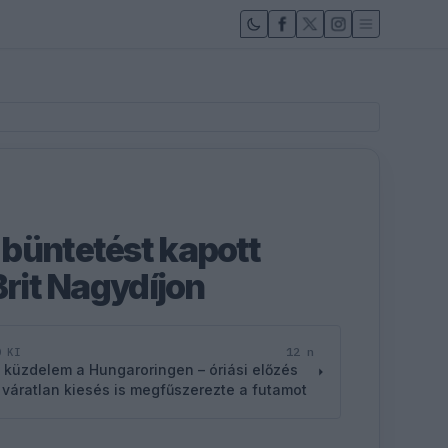
büntetést kapott
Brit Nagydíjon
12 n
D KI
 küzdelem a Hungaroringen – óriási előzés
 váratlan kiesés is megfűszerezte a futamot