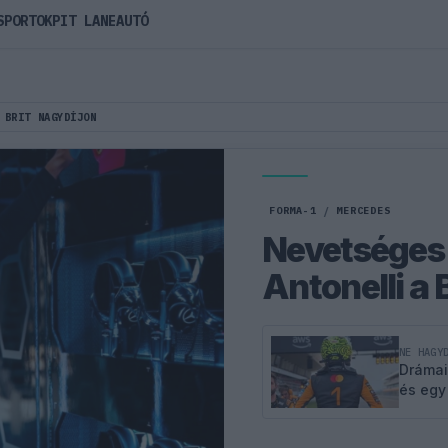
SPORTOK
PIT LANE
AUTÓ
 BRIT NAGYDÍJON
FORMA-1
/
MERCEDES
Nevetséges 
Antonelli a 
NE HAGY
Drámai
és egy