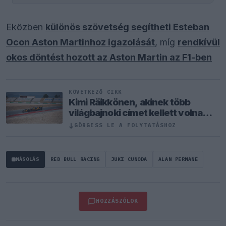
Eközben
különös szövetség segítheti Esteban
Ocon Aston Martinhoz igazolását
, míg
rendkívül
okos döntést hozott az Aston Martin az F1-ben
KÖVETKEZŐ CIKK
Kimi Räikkönen, akinek több
világbajnoki címet kellett volna
nyernie a McLarennel
↓
GÖRGESS LE A FOLYTATÁSHOZ
MÁSOLÁS
RED BULL RACING
JUKI CUNODA
ALAN PERMANE
HOZZÁSZÓLOK