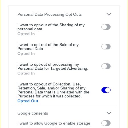
third parties.
is
is not supported.
Video
a
Please note that this website/app uses one or more Google
Personal Data Processing Opt Outs
Player
is
services and may gather and store information including but
loading.
modal
not limited to your visit or usage behaviour. You may click to
I want to opt-out of the Sharing of my
personal data.
grant or deny consent to Google and its third-party tags to
window.
Opted In
use your data for below specified purposes in below Google
consent section.
I want to opt-out of the Sale of my
Personal Data.
Opted In
„A sebessége egyértelműen kiemelkedik.
I want to opt-out of processing my
Personal Data for Targeted Advertising.
Egyáltalán nem ismertem Jukit, mielőtt ’24-ben a
Opted In
csapathoz kerültem volna, de rögtön lenyűgözött
I want to opt-out of Collection, Use,
Retention, Sale, and/or Sharing of my
engem, legyen szó a tempójáról, a
Personal Data that Is Unrelated with the
Purposes for which it was collected.
gumikezeléséről, az időmérős sebességéről, vagy
Opted Out
arról, hogyan tudja nagyon hamar működésre bírni
Google consents
az abroncsokat, hogy aztán a legtöbbet hozza ki
I want to allow Google to enable storage
az autóból egy körön.”