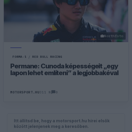
Northfoto
FORMA-1
/
RED BULL RACING
Permane: Cunoda képességeit „egy
lapon lehet említeni” a legjobbakéval
0
MOTORSPORT.HU
311 N
Itt állítsd be, hogy a motorsport.hu hírei elsők
között jelenjenek meg a keresőben.