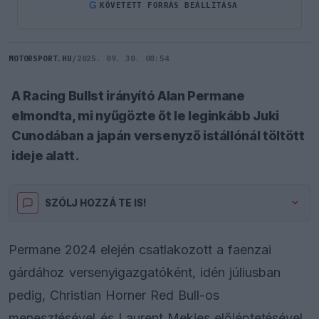
G
KÖVETETT FORRÁS BEÁLLÍTÁSA
MOTORSPORT.HU
/
2025. 09. 30. 08:54
A Racing Bullst irányító Alan Permane
elmondta, mi nyűgözte őt le leginkább Juki
Cunodában a japán versenyző istállónál töltött
ideje alatt.
SZÓLJ HOZZÁ TE IS!
Permane 2024 elején csatlakozott a faenzai
gárdához versenyigazgatóként, idén júliusban
pedig, Christian Horner Red Bull-os
menesztésével és Laurent Mekies előléptetésével,