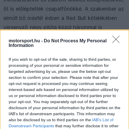
őt is előléptették csapatfőnökké. A szakember az
elmúlt bő másfél évben a Red Bull kötelékében
versenyző négy pilóta közül hárommal is
dolgozhatott, hiszen Cunoda után most Liam
motorsport.hu -
Do Not Process My Personal
Lawsonnal és Isack Hadjarral működik együtt.
Information
If you wish to opt-out of the sale, sharing to third parties, or
Ennek fényében Permane-t arról kérdezték még
processing of your personal or sensitive information for
Bakuban, hogy milyen tényezőket tudna kiemelni
targeted advertising by us, please use the below opt-out
section to confirm your selection. Please note that after your
Cunoda kapcsán, ő pedig elmondta, hogy a 25
opt-out request is processed you may continue seeing
éves versenyző bizonyos szempontból
interest-based ads based on personal information utilized by
us or personal information disclosed to third parties prior to
„meglepetést” okozott neki.
your opt-out. You may separately opt-out of the further
disclosure of your personal information by third parties on the
IAB’s list of downstream participants. This information may
also be disclosed by us to third parties on the
IAB’s List of
The media could not be loaded, either because
This
Downstream Participants
that may further disclose it to other
the server or network failed or because the format