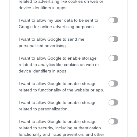
related to advertising like cookies on web or
device identifiers in apps.
EZEKET IS AJÁNLJUK
I want to allow my user data to be sent to
Google for online advertising purposes.
FORMA-1
Különös szövetség segítheti
I want to allow Google to send me
Esteban Ocon Aston Martinhoz
personalized advertising.
igazolását
I want to allow Google to enable storage
related to analytics like cookies on web or
device identifiers in apps.
FORMA-1
Rendkívül okos döntést hozott az
I want to allow Google to enable storage
Aston Martin az F1-ben
related to functionality of the website or app.
I want to allow Google to enable storage
related to personalization.
FORMA-1
A Hondánál hisznek az áttörésben,
I want to allow Google to enable storage
teljesen új motorral érkeznek a
related to security, including authentication
Holland Nagydíjra az Aston
functionality and fraud prevention, and other
Martinnal