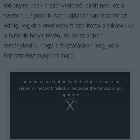
többnyire csak a szenvedésről szólt neki ez a
szezon. Legutóbb Azerbajdzsánban viszont az
eddigi legjobb eredményét szállította a bikásokkal
a hatodik helye révén, és most abban
reménykedik, hogy a folytatásban még jobb
teljesítményt nyújthat majd.
This
is
a
The media could not be loaded, either because the
modal
window.
server or network failed or because the format is not
supported.
Video
Player
is
loading.