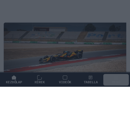
KEZDŐLAP
HÍREK
VIDEÓK
TABELLA
MENÜ
FORMA-1
/
MCLAREN
Kimi Räikkönen, akinek több
világbajnoki címet kellett volna
nyernie a McLarennel