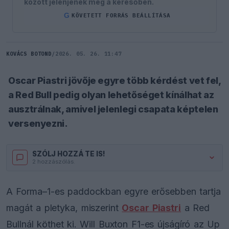
között jelenjenek meg a keresőben.
G
KÖVETETT FORRÁS BEÁLLÍTÁSA
KOVÁCS BOTOND
/
2026. 05. 26. 11:47
Oscar Piastri jövője egyre több kérdést vet fel,
a Red Bull pedig olyan lehetőséget kínálhat az
ausztrálnak, amivel jelenlegi csapata képtelen
versenyezni.
SZÓLJ HOZZÁ TE IS!
2 hozzászólás.
A Forma–1-es paddockban egyre erősebben tartja
magát a pletyka, miszerint
Oscar Piastri
a Red
Bullnál köthet ki. Will Buxton F1-es újságíró az Up