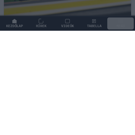
KEZDŐLAP
HÍREK
VIDEÓK
TABELLA
MENÜ
FORMA-1
/
MERCEDES
Meglepő véleményt formált a
legendás 2021-es F1-es bajnoki
párharcról Antonelli
Andrea Kimi Antonelli úgy véli, a 2021-es idényben
Lewis Hamilton és Max Verstappen egyaránt
megérdemelte volna a világbajnoki címet.
0
TÖRŐ FERENC
18 P
KÖVETKEZŐ FUTAM