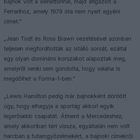
bajnok volt a Benettonnal, majd átigazolt a
Ferrarihoz, amely 1979 óta nem nyert egyéni
címet.”
„Jean Todt és Ross Brawn vezetésével azonban
teljesen megfordították az istálló sorsát, ezáltal
egy olyan domináns korszakot alapoztak meg,
amelyről senki sem gondolta, hogy valaha is
megdőlhet a Forma–1-ben.”
„Lewis Hamilton pedig már bajnokként döntött
úgy, hogy elhagyja a sportág akkori egyik
legerősebb csapatát. Átment a Mercedeshez,
amely akkoriban tért vissza, egyáltalán nem volt
harcban a futamgyőzelmekért, a bajnoki címekről