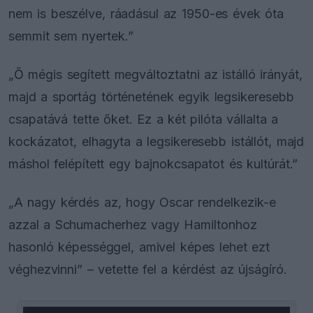
nem is beszélve, ráadásul az 1950-es évek óta
semmit sem nyertek.”
„Ő mégis segített megváltoztatni az istálló irányát,
majd a sportág történetének egyik legsikeresebb
csapatává tette őket. Ez a két pilóta vállalta a
kockázatot, elhagyta a legsikeresebb istállót, majd
máshol felépített egy bajnokcsapatot és kultúrát.”
„A nagy kérdés az, hogy Oscar rendelkezik-e
azzal a Schumacherhez vagy Hamiltonhoz
hasonló képességgel, amivel képes lehet ezt
véghezvinni” – vetette fel a kérdést az újságíró.
This