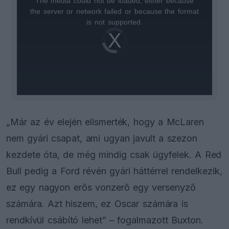
The media could not be loaded, either because
This
the server or network failed or because the format
is
is not supported.
Video
a
Player
is
loading.
modal
window.
„Már az év elején elismerték, hogy a McLaren
nem gyári csapat, ami ugyan javult a szezon
kezdete óta, de még mindig csak ügyfelek. A Red
Bull pedig a Ford révén gyári háttérrel rendelkezik,
ez egy nagyon erős vonzerő egy versenyző
számára. Azt hiszem, ez Oscar számára is
rendkívül csábító lehet” – fogalmazott Buxton.