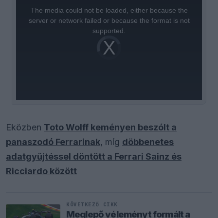
is
a
The media could not be loaded, either because the
modal
window.
server or network failed or because the format is not
supported.
Video
Player
is
loading.
Eközben
Toto Wolff keményen beszólt a
panaszodó Ferrarinak
, míg
döbbenetes
adatgyűjtéssel döntött a Ferrari Sainz és
Ricciardo között
KÖVETKEZŐ CIKK
Meglepő véleményt formált a