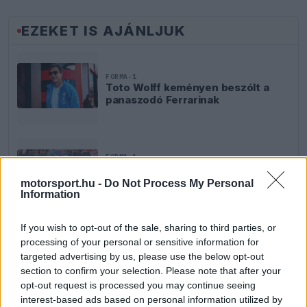
EZEKET IS AJÁNLJUK
FORMA-1
Toto Wolff keményen beszólt a
panaszodó Ferrarinak
FORMA-1
Döbbenetes adatgyűjtéssel
döntött a Ferrari Sainz és Ricciardo
motorsport.hu -
Do Not Process My Personal
között
Information
If you wish to opt-out of the sale, sharing to third parties, or
processing of your personal or sensitive information for
FORMA-1
Kockázatos ötlettel villant a
targeted advertising by us, please use the below opt-out
Ferrari, hamarosan mindenki ezt
section to confirm your selection. Please note that after your
másolhatja
opt-out request is processed you may continue seeing
interest-based ads based on personal information utilized by