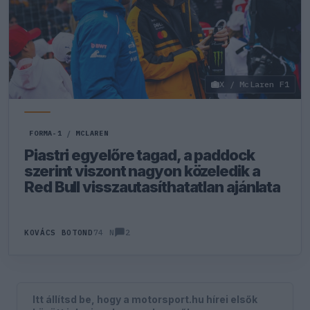
X / McLaren F1
FORMA-1
/
MCLAREN
Piastri egyelőre tagad, a paddock
szerint viszont nagyon közeledik a
Red Bull visszautasíthatatlan ajánlata
2
KOVÁCS BOTOND
74 N
Itt állítsd be, hogy a motorsport.hu hírei elsők