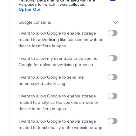
Purposes for which it was collected.
Opted Out
Google consents
I want to allow Google to enable storage
Az ausztrál versenyző esetleges csapatváltása
related to advertising like cookies on web or
nem teljesen a semmiből jött, hiszen a Red Bullnál
device identifiers in apps.
komolyan számolnak Max Verstappen lehetséges
I want to allow my user data to be sent to
távozásával. Buxton információi szerint a
Google for online advertising purposes.
négyszeres világbajnok helyére már készül egy
I want to allow Google to send me
lista, amelyen Piastri neve is előkelő helyen
personalized advertising.
szerepel. A pletykákat csak tovább erősítette,
I want to allow Google to enable storage
hogy Verstappen korábbi versenymérnöke,
related to analytics like cookies on web or
device identifiers in apps.
Gianpiero Lambiase a múlt hónapban bejelentette,
legkésőbb 2028-ban a McLarenhez csatlakozik.
I want to allow Google to enable storage
related to functionality of the website or app.