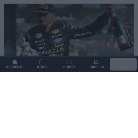
KEZDŐLAP
HÍREK
VIDEÓK
TABELLA
MENÜ
FORMA-1
/
MCLAREN
Szorosabbra fűzte kapcsolatát Max
Verstappen és a McLaren
Max Verstappen szerint a 15 éves Dries van
Langendonck minden adottsággal rendelkezik ahhoz,
hogy eljusson a Forma–1-ig.