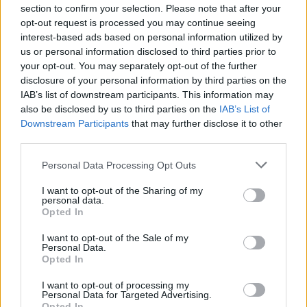
figyelik majd az új technikai éra első
section to confirm your selection. Please note that after your
tapasztalatait.
opt-out request is processed you may continue seeing
interest-based ads based on personal information utilized by
us or personal information disclosed to third parties prior to
„Azt hiszem, az idei év vége nagyon fontos lesz,
your opt-out. You may separately opt-out of the further
disclosure of your personal information by third parties on the
rengeteg embernek lejár ugyanis a szerződése.
IAB’s list of downstream participants. This information may
Mindenki látni akarja majd a 2026-os szezon végi
also be disclosed by us to third parties on the
IAB’s List of
Downstream Participants
that may further disclose it to other
erőviszonyokat, ez fogja meghatározni a 2027-es
third parties.
felállásokat” – nyilatkozta a huszonegy éves pilóta
Please note that this website/app uses one or more Google
Personal Data Processing Opt Outs
a Press Association Sport munkatársának.
services and may gather and store information including but
not limited to your visit or usage behaviour. You may click to
I want to opt-out of the Sharing of my
personal data.
grant or deny consent to Google and its third-party tags to
Opted In
use your data for below specified purposes in below Google
The media could not be loaded, either because
This
consent section.
I want to opt-out of the Sale of my
the server or network failed or because the format
Personal Data.
is
is not supported.
Opted In
Video
a
Player
I want to opt-out of processing my
is
loading.
Personal Data for Targeted Advertising.
modal
Opted In