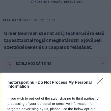
G
KÖVETETT FORRÁS BEÁLLÍTÁSA
KISS SÁNDOR
/
2026. 05. 27. 13:33
Oliver Bearman szerint az új technikai éra első
tapasztalatai fogják meghatározni a jövőbeli
szerződéseket és a csapatok felállását.
SZÓLJ HOZZÁ TE IS!
Hatalmas átrendeződést hozhat a közeljövő a
motorsport.hu -
Do Not Process My Personal
Information
Forma–1-es pilótapiacon
Oliver Bearman
várakozásai alapján. A Haas brit versenyzője úgy
If you wish to opt-out of the sale, sharing to third parties, or
véli, a csapatok és a pilóták is árgus szemekkel
processing of your personal or sensitive information for
targeted advertising by us, please use the below opt-out