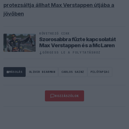
protezsáltja állhat Max Verstappen útjába a
jövőben
KÖVETKEZŐ CIKK
Szorosabbra fűzte kapcsolatát
Max Verstappen és a McLaren
↓
GÖRGESS LE A FOLYTATÁSHOZ
MÁSOLÁS
OLIVER BEARMAN
CARLOS SAINZ
PILÓTAPIAC
HOZZÁSZÓLOK