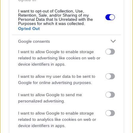
window.
I want to opt-out of Collection, Use,
Retention, Sale, and/or Sharing of my
Personal Data that Is Unrelated with the
Purposes for which it was collected.
Opted Out
A
Ferrari
akadémiáján nevelkedett tehetség a
Google consents
jelenlegi szezonban már az amerikai istálló állandó
I want to allow Google to enable storage
versenyzőjeként bizonyíthat. A bemutatkozásra
related to advertising like cookies on web or
device identifiers in apps.
azonban nem kellett eddig várnia, hiszen már a
2024-es idényben letette a névjegyét a
I want to allow my user data to be sent to
Google for online advertising purposes.
királykategóriában.
I want to allow Google to send me
personalized advertising.
EZEKET IS AJÁNLJUK
I want to allow Google to enable storage
related to analytics like cookies on web or
FORMA-1
device identifiers in apps.
Radikális megoldással előzte meg a
riválisokat az Aston Martin