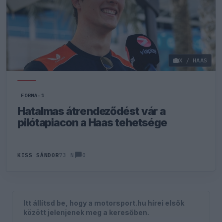
X / HAAS
FORMA-1
Hatalmas átrendeződést vár a
pilótapiacon a Haas tehetsége
0
KISS SÁNDOR
73 N
Itt állítsd be, hogy a motorsport.hu hírei elsők
között jelenjenek meg a keresőben.