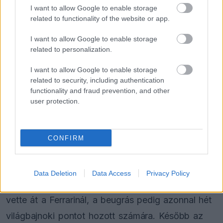
I want to allow Google to enable storage
related to functionality of the website or app.
I want to allow Google to enable storage
FORMA-1
related to personalization.
A saját protezsáltja állhat Max
Verstappen útjába a jövőben
I want to allow Google to enable storage
related to security, including authentication
functionality and fraud prevention, and other
user protection.
FORMA-1
Négy új ország és egy visszatérő
klasszikus pályázik F1-es futamra
2028-tól
CONFIRM
Bearman a Szaúd-arábiai Nagydíjon a
Data Deletion
Data Access
Privacy Policy
vakbélgyulladással küzdő
Carlos Sainz
helyét
vette át a Ferrarinál, a beugrás pedig azonnal hét
világbajnoki pontot hozott számára. Később az