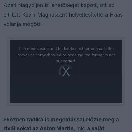
Azeri Nagydíjon is lehetőséget kapott, ott az
eltiltott Kevin Magnussent helyettesítette a Haas
volánja mögött.
This
is
a
The media could not be loaded, either because the
modal
window.
server or network failed or because the format is not
supported.
Video
Player
is
loading.
Eközben
radikális megoldással előzte meg a
riválisokat az Aston Martin
, míg
a saját