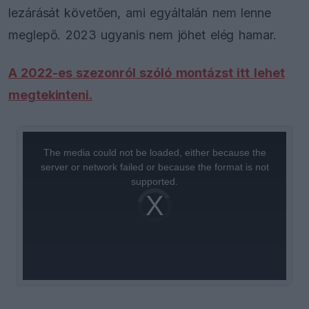
lezárását követően, ami egyáltalán nem lenne
meglepő. 2023 ugyanis nem jöhet elég hamar.
A 2022-es szezonról szóló montázst itt lehet
megtekinteni.
This
is
a
The media could not be loaded, either because the
modal
window.
server or network failed or because the format is not
supported.
Video
Player
is
loading.