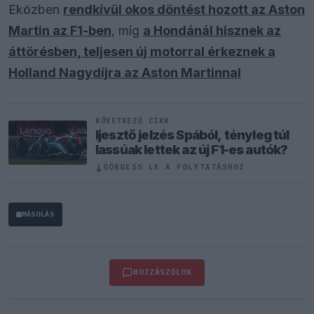
Eközben
rendkívül okos döntést hozott az Aston
Martin az F1-ben
, míg
a Hondánál hisznek az
áttörésben, teljesen új motorral érkeznek a
Holland Nagydíjra az Aston Martinnal
KÖVETKEZŐ CIKK
Ijesztő jelzés Spából, tényleg túl
lassúak lettek az új F1-es autók?
↓
GÖRGESS LE A FOLYTATÁSHOZ
MÁSOLÁS
HOZZÁSZÓLOK