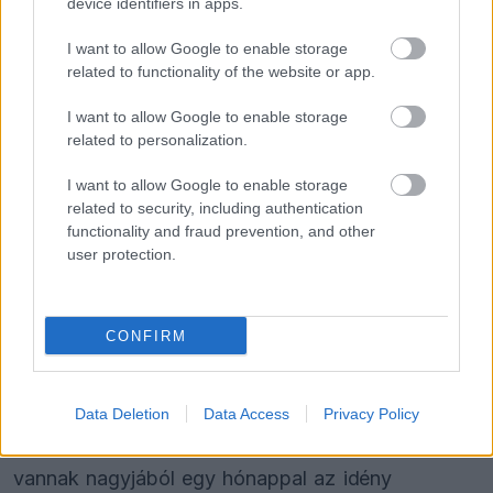
device identifiers in apps.
I want to allow Google to enable storage
related to functionality of the website or app.
FORMA-1
A Hondánál hisznek az áttörésben,
I want to allow Google to enable storage
teljesen új motorral érkeznek a
related to personalization.
Holland Nagydíjra az Aston
Martinnal
I want to allow Google to enable storage
related to security, including authentication
FORMA-1
functionality and fraud prevention, and other
Kimi Räikkönen, akinek több
user protection.
világbajnoki címet kellett volna
nyernie a McLarennel
CONFIRM
Így az év utolsó napjaihoz közeledve tehát
mindenképpen érdemes lehet megnézni az F1
Data Deletion
Data Access
Privacy Policy
videóját, főleg akkor, ha már elvonási tüneteink
vannak nagyjából egy hónappal az idény