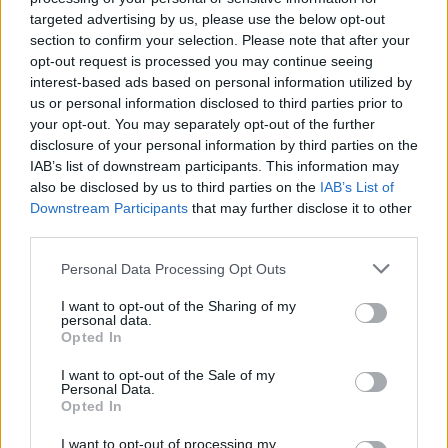
targeted advertising by us, please use the below opt-out
néhány perces videóban, ami azért valljuk be,
section to confirm your selection. Please note that after your
nem lehetett könnyű.
opt-out request is processed you may continue seeing
interest-based ads based on personal information utilized by
us or personal information disclosed to third parties prior to
2022 lényegében Max Verstappenről és a Red
your opt-out. You may separately opt-out of the further
Bullról szólt, ha a bajnoki címeket és a sikereket
disclosure of your personal information by third parties on the
IAB’s list of downstream participants. This information may
nézzük, de azért nem szabad elfelejteni, hogy
also be disclosed by us to third parties on the
IAB’s List of
mekkorát lépett előre a Ferrari tavalyhoz képest,
Downstream Participants
that may further disclose it to other
third parties.
vagy hogy mi történt a Mercedesszel a korábbi
Please note that this website/app uses one or more Google
dominancia után.
Personal Data Processing Opt Outs
services and may gather and store information including but
not limited to your visit or usage behaviour. You may click to
I want to opt-out of the Sharing of my
personal data.
grant or deny consent to Google and its third-party tags to
Opted In
use your data for below specified purposes in below Google
The media could not be loaded, either because
This
consent section.
the server or network failed or because the format
I want to opt-out of the Sale of my
is
Personal Data.
is not supported.
Opted In
Video
a
Player
is
I want to opt-out of processing my
loading.