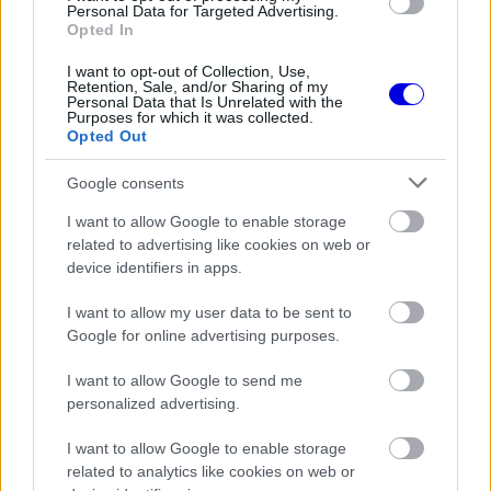
modal
Personal Data for Targeted Advertising.
Opted In
window.
I want to opt-out of Collection, Use,
Retention, Sale, and/or Sharing of my
Personal Data that Is Unrelated with the
Purposes for which it was collected.
Opted Out
A középmezőnyből pedig ugyan idén sem tudott
Google consents
senki fellépni a három nagycsapat szintjére, de így
I want to allow Google to enable storage
is rengeteg érdekfeszítő csatát láthattunk, és
related to advertising like cookies on web or
egyszer-egyszer azért meg tudták lepni az
device identifiers in apps.
esélyeseket is egy időmérőn vagy futamon.
I want to allow my user data to be sent to
Google for online advertising purposes.
EZEKET IS AJÁNLJUK
I want to allow Google to send me
personalized advertising.
FORMA-1
I want to allow Google to enable storage
Rendkívül okos döntést hozott az
related to analytics like cookies on web or
Aston Martin az F1-ben