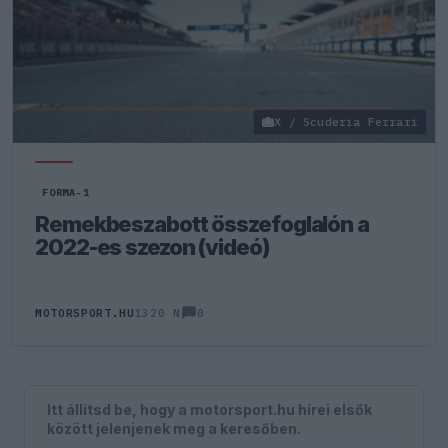
X / Scuderia Ferrari
FORMA-1
Remekbeszabott összefoglalón a
2022-es szezon (videó)
0
MOTORSPORT.HU
1320 N
Itt állítsd be, hogy a motorsport.hu hírei elsők
között jelenjenek meg a keresőben.