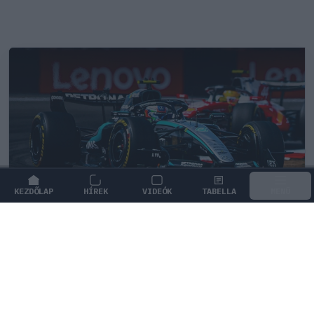
KEZDŐLAP
HÍREK
VIDEÓK
TABELLA
MENÜ
FORMA-1
/
MERCEDES
Ijesztő jelzés Spából, tényleg túl
lassúak lettek az új F1-es autók?
A végsebesség ugyan meghaladja a 350 km/órát, a
teljes köridők alapján azonban drasztikus lassulást