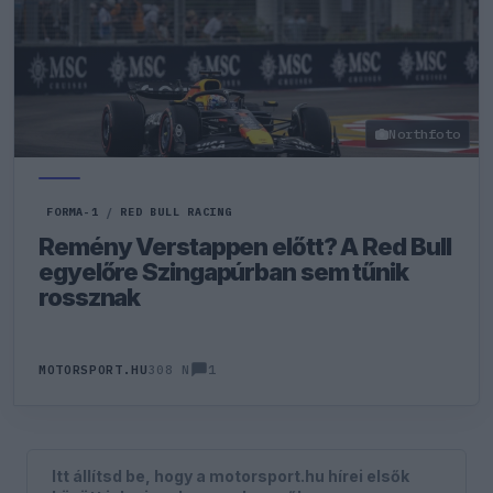
Northfoto
FORMA-1
/
RED BULL RACING
Remény Verstappen előtt? A Red Bull
egyelőre Szingapúrban sem tűnik
rossznak
1
MOTORSPORT.HU
308 N
Itt állítsd be, hogy a motorsport.hu hírei elsők