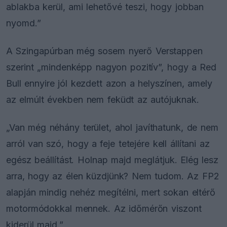
ablakba kerül, ami lehetővé teszi, hogy jobban
nyomd.”
A Szingapúrban még sosem nyerő Verstappen
szerint „mindenképp nagyon pozitív”, hogy a Red
Bull ennyire jól kezdett azon a helyszínen, amely
az elmúlt években nem feküdt az autójuknak.
„Van még néhány terület, ahol javíthatunk, de nem
arról van szó, hogy a feje tetejére kell állítani az
egész beállítást. Holnap majd meglátjuk. Elég lesz
arra, hogy az élen küzdjünk? Nem tudom. Az FP2
alapján mindig nehéz megítélni, mert sokan eltérő
motormódokkal mennek. Az időmérőn viszont
kiderül majd.”