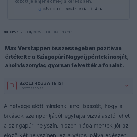
között jelenjenek meg a keresőben.
G
KÖVETETT FORRÁS BEÁLLÍTÁSA
MOTORSPORT.HU
/
2025. 10. 03. 17:15
Max Verstappen összességében pozitívan
értékelte a Szingapúri Nagydíj pénteki napját,
ahol viszonylag gyorsan felvették a fonalat.
SZÓLJ HOZZÁ TE IS!
1 hozzászólás.
A hétvége előtt mindenki arról beszélt, hogy a
bikások szempontjából egyfajta vízválasztó lehet
a szingapúri helyszín, hiszen hiába mentek jól az
előző két helyszínen, ez a városi pálya egészen