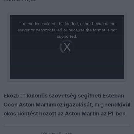
This
is
a
The media could not be loaded, either because the
modal
window.
server or network failed or because the format is not
supported.
Video
Player
is
loading.
Eközben
különös szövetség segítheti Esteban
Ocon Aston Martinhoz igazolását
, míg
rendkívül
okos döntést hozott az Aston Martin az F1-ben