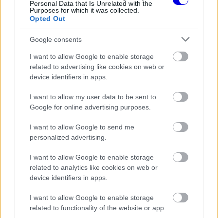
Personal Data that Is Unrelated with the
EZEKET IS AJÁNLJUK
Purposes for which it was collected.
Opted Out
FORMA-1
Google consents
Különös szövetség segítheti
Esteban Ocon Aston Martinhoz
I want to allow Google to enable storage
igazolását
related to advertising like cookies on web or
device identifiers in apps.
I want to allow my user data to be sent to
FORMA-1
Google for online advertising purposes.
Rendkívül okos döntést hozott az
Aston Martin az F1-ben
I want to allow Google to send me
personalized advertising.
I want to allow Google to enable storage
FORMA-1
related to analytics like cookies on web or
Mélypontról mentené meg F1-es
device identifiers in apps.
projektjét a Honda a sokkoló
szezonkezdés után
I want to allow Google to enable storage
related to functionality of the website or app.