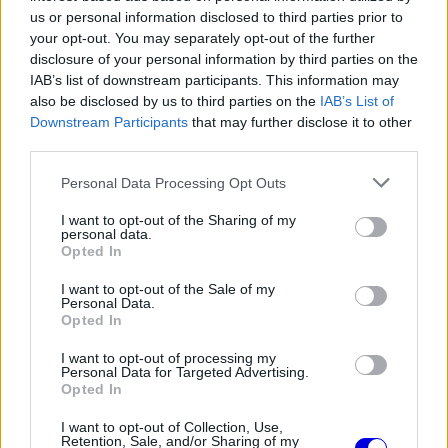
is
is not supported.
us or personal information disclosed to third parties prior to
your opt-out. You may separately opt-out of the further
Video
a
Player
is
disclosure of your personal information by third parties on the
loading.
modal
IAB’s list of downstream participants. This information may
also be disclosed by us to third parties on the
IAB’s List of
window.
Downstream Participants
that may further disclose it to other
third parties.
Please note that this website/app uses one or more Google
Personal Data Processing Opt Outs
services and may gather and store information including but
„A második edzés folyamán aztán kipróbáltunk
not limited to your visit or usage behaviour. You may click to
I want to opt-out of the Sharing of my
personal data.
néhány dolgot, melyek közül egyesek jól
grant or deny consent to Google and its third-party tags to
Opted In
use your data for below specified purposes in below Google
működtek, szóval most meg kell próbáljuk
consent section.
I want to opt-out of the Sale of my
Personal Data.
optimalizálni őket. Összességében egészen
Opted In
elégedett vagyok, de egyértelmű, hogy kicsivel
I want to opt-out of processing my
több tempóra lesz szükség, ha holnap az élen
Personal Data for Targeted Advertising.
Opted In
akarunk küzdeni.”
I want to opt-out of Collection, Use,
Retention, Sale, and/or Sharing of my