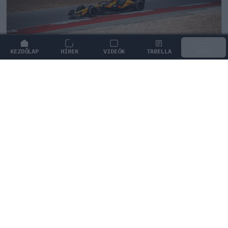
KEZDŐLAP
HÍREK
VIDEÓK
TABELLA
MENÜ
FORMA-1
/
MCLAREN
Kimi Räikkönen, akinek több
világbajnoki címet kellett volna
nyernie a McLarennel
Indy Lall szerint Kimi Räikkönen óriási tehetség volt,
akivel több világbajnoki címet is nyerniük kellett volna.
1
KOVÁCS ENIKŐ
42 P
KÖVETKEZŐ FUTAM