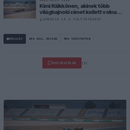
KÖVETKEZŐ CIKK
Kimi Räikkönen, akinek több
világbajnoki címet kellett volna
nyernie a McLarennel
↓
GÖRGESS LE A FOLYTATÁSHOZ
MÁSOLÁS
RED BULL RACING
MAX VERSTAPPEN
HOZZÁSZÓLOK
(1)