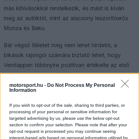
más kihívásokkal rendelkezik, és mást is kíván
meg az autóktól, mint az alacsony leszorítóerős
Monza és Baku.
Bár végső ítéletet még nem lehet hirdetni, a
bikások rajongói számára biztató lehet, hogy
Verstappen többnyire pozitívan értékelte az első
napjukat. „Az FP1 elég jól indult. Viszonylag
hamar fel tudtuk venni a ritmust, és az autó sem
motorsport.hu -
Do Not Process My Personal
Information
volt annyira rossz. Kicsit hasonlított az előző két
hétvégére, ahol nem voltak komoly gondjaink.”
If you wish to opt-out of the sale, sharing to third parties, or
processing of your personal or sensitive information for
targeted advertising by us, please use the below opt-out
section to confirm your selection. Please note that after your
The media could not be loaded, either because
opt-out request is processed you may continue seeing
This
the server or network failed or because the format
interest-based ads based on personal information utilized by