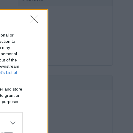
sonal or
ection to
ou may
 personal
out of the
 downstream
B’s List of
HIRDETÉS
er and store
to grant or
ed purposes