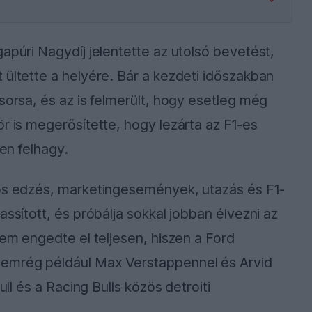
apúri Nagydíj jelentette az utolsó bevetést,
 ültette a helyére. Bár a kezdeti időszakban
sorsa, és az is felmerült, hogy esetleg még
r is megerősítette, hogy lezárta az F1-es
sen felhagy.
tos edzés, marketingesemények, utazás és F1-
assított, és próbálja sokkal jobban élvezni az
nem engedte el teljesen, hiszen a Ford
nemrég például Max Verstappennel és Arvid
ull és a Racing Bulls közös detroiti