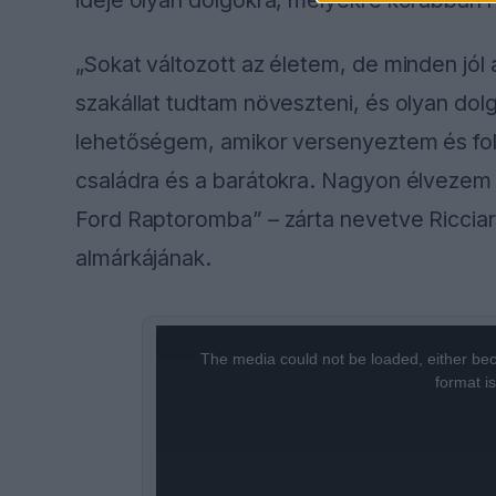
„Sokat változott az életem, de minden jól
szakállat tudtam növeszteni, és olyan dol
lehetőségem, amikor versenyeztem és foly
családra és a barátokra. Nagyon élvezem 
Ford Raptoromba” – zárta nevetve Ricciard
almárkájának.
This
is
a
The media could not be loaded, either bec
modal
window.
format i