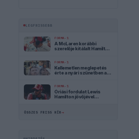
LEGFRISSEBB
FORMA-1
A McLaren korábbi
szerelője kitálalt Hamilton
F1-es debütálásáról
FORMA-1
Kellemetlen meglepetés
érte a nyári szünetben a
Forma–1-es pilótát
FORMA-1
Óriási fordulat Lewis
Hamilton jövőjével
kapcsolatban
→
ÖSSZES FRISS HÍR
HIRDETÉS