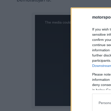
motorspor
This
The media could not be loaded, either bec
is
format i
If you wish 
sensitive in
a
confirm you
modal
continue se
information 
window.
further disc
participants
Downstream 
Please note
information 
deny consent
in below Go
Persona