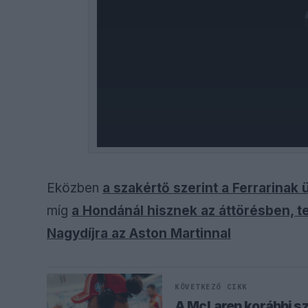
Eközben
a szakértő szerint a Ferrarinak
míg
a Hondánál hisznek az áttörésben, te
Nagydíjra az Aston Martinnal
KÖVETKEZŐ CIKK
A McLaren korábbi sze