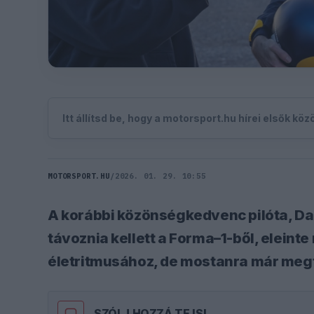
Itt állítsd be, hogy a motorsport.hu hírei elsők kö
MOTORSPORT.HU
/
2026. 01. 29. 10:55
A korábbi közönségkedvenc pilóta, Dan
távoznia kellett a Forma–1-ből, eleint
életritmusához, de mostanra már megt
SZÓLJ HOZZÁ TE IS!