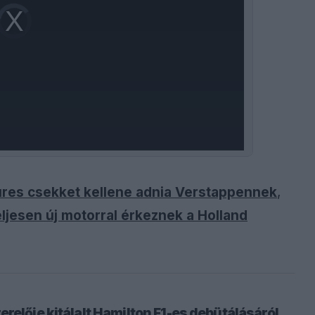
Video
Player
is
loading.
 üres csekket kellene adnia Verstappennek
,
ljesen új motorral érkeznek a Holland
relője kitálalt Hamilton F1-es debütálásáról