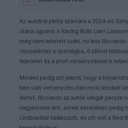
Az ausztrál pilóta számára a 2024-es Szing
utána ugyanis a Racing Bulls Liam Lawsont
még nem lehetett tudni, mi lesz Ricciardo 
visszatérhet a sportágba, ő idővel többszö
fejezetet és a profi versenyzéssel is telje
Mindez pedig azt jelenti, hogy a folyama
ben való versenyzés után most kicsikét lel
életet. Ricciardo az autók világát persze 
nagykövete lett, ennek keretében pedig 
Lindbladdal találkozott, és ott volt a Red B
bemutatóján is.