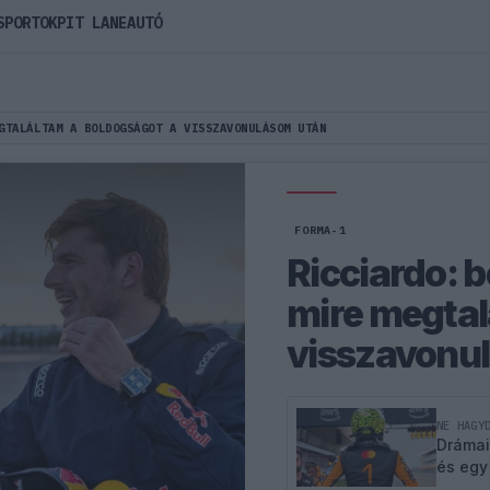
SPORTOK
PIT LANE
AUTÓ
GTALÁLTAM A BOLDOGSÁGOT A VISSZAVONULÁSOM UTÁN
FORMA-1
Ricciardo: b
mire megtal
visszavonu
NE HAGY
Drámai
és egy