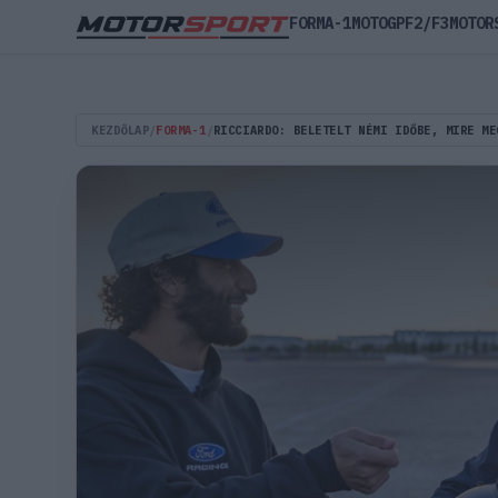
FORMA-1
MOTOGP
F2/F3
MOTOR
KEZDŐLAP
/
FORMA-1
/
RICCIARDO: BELETELT NÉMI IDŐBE, MIRE ME