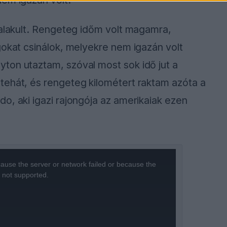
 alakult. Rengeteg időm volt magamra,
gokat csinálok, melyekre nem igazán volt
ton utaztam, szóval most sok idő jut a
tehát, és rengeteg kilométert raktam azóta a
o, aki igazi rajongója az amerikaiak ezen
ause the server or network failed or because the
s not supported.