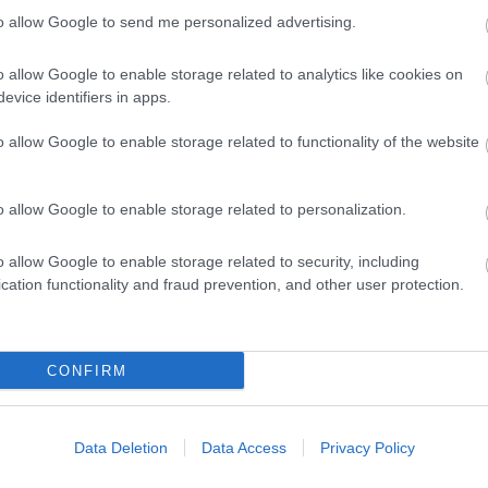
lland Nagydíjra az
to allow Google to send me personalized advertising.
nal
o allow Google to enable storage related to analytics like cookies on
 élvezzem ezt az új életritmust. Beletelt
evice identifiers in apps.
visszavonulás után, de most már mondjuk úgy,
o allow Google to enable storage related to functionality of the website
 a Ford és a nagyköveti szerepkör révén
zéshez, a motorsporthoz, az autók világához,
o allow Google to enable storage related to personalization.
mely évekig jelen volt” – mondta Ricciardo a
o allow Google to enable storage related to security, including
ben.
cation functionality and fraud prevention, and other user protection.
 az egyensúllyal.” Az ausztrál a
már kilátogatott az F1-es paddockba, és bár
CONFIRM
at változott, köszönhetően az erőteljesebb
y felhagyott a profi sporttal, most végre van
Data Deletion
Data Access
Privacy Policy
nem igazán volt.