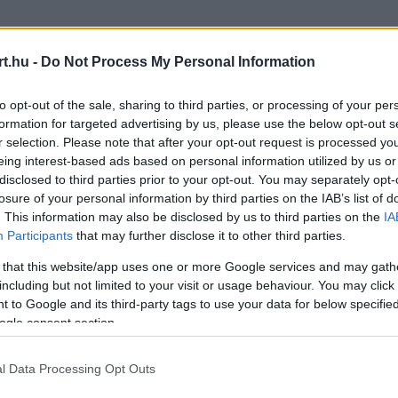
t.hu -
Do Not Process My Personal Information
ause the server or network failed or because the
s not supported.
to opt-out of the sale, sharing to third parties, or processing of your per
formation for targeted advertising by us, please use the below opt-out s
r selection. Please note that after your opt-out request is processed y
eing interest-based ads based on personal information utilized by us or
disclosed to third parties prior to your opt-out. You may separately opt-
losure of your personal information by third parties on the IAB’s list of
. This information may also be disclosed by us to third parties on the
IA
Participants
that may further disclose it to other third parties.
 that this website/app uses one or more Google services and may gath
including but not limited to your visit or usage behaviour. You may click 
 to Google and its third-party tags to use your data for below specifi
ogle consent section.
l Data Processing Opt Outs