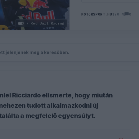
0
MOTORSPORT.HU
190 N
X / Red Bull Racing
zött jelenjenek meg a keresőben.
iel Ricciardo elismerte, hogy miután
e nehezen tudott alkalmazkodni új
alálta a megfelelő egyensúlyt.