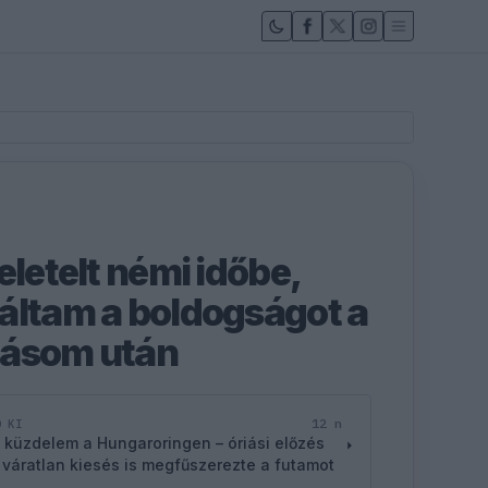
eletelt némi időbe,
áltam a boldogságot a
lásom után
12 n
D KI
 küzdelem a Hungaroringen – óriási előzés
 váratlan kiesés is megfűszerezte a futamot