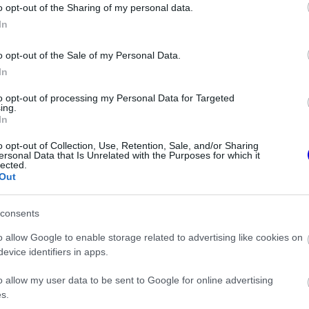
o opt-out of the Sharing of my personal data.
In
erepköre segít neki kapcsolatban maradni a
 elismerte, hogy kellett neki némi idő, mire
o opt-out of the Sale of my Personal Data.
In
z.
to opt-out of processing my Personal Data for Targeted
ing.
In
o opt-out of Collection, Use, Retention, Sale, and/or Sharing
ersonal Data that Is Unrelated with the Purposes for which it
lected.
Out
consents
o allow Google to enable storage related to advertising like cookies on
evice identifiers in apps.
FORMA-1
o allow my user data to be sent to Google for online advertising
isznek az
Óriási fordulat Lewis Hamilton
s.
eljesen új motorral
jövőjével kapcsolatban