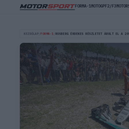
FORMA-1
MOTOGP
F2/F3
MOTOR
KEZDŐLAP
/
FORMA-1
/
ROSBERG ÉRDEKES RÉSZLETET ÁRULT EL A 20