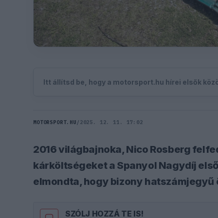
Itt állítsd be, hogy a motorsport.hu hírei elsők kö
MOTORSPORT.HU
/
2025. 12. 11. 17:02
2016 világbajnoka, Nico Rosberg felfed
kárköltségeket a Spanyol Nagydíj első 
elmondta, hogy bizony hatszámjegyű ö
SZÓLJ HOZZÁ TE IS!