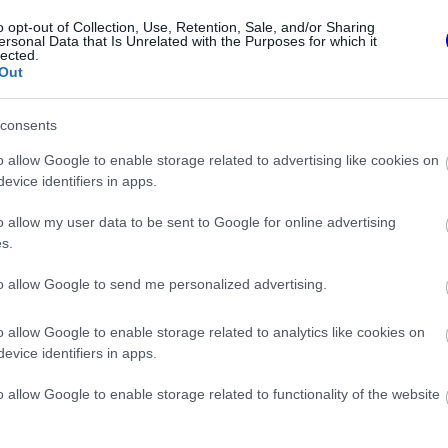
o opt-out of Collection, Use, Retention, Sale, and/or Sharing
zonjára és a ferraris küszködésre. Szerinte az
ersonal Data that Is Unrelated with the Purposes for which it
lected.
 annak kapcsán, meddig érdemes még
Out
 idők legjobbja, szerintem ezzel mind
consents
éltó lezárása ez a karrierjének. Elég
o allow Google to enable storage related to advertising like cookies on
ogy sok szenvedést okoz ez számára.”
evice identifiers in apps.
o allow my user data to be sent to Google for online advertising
s.
to allow Google to send me personalized advertising.
o allow Google to enable storage related to analytics like cookies on
evice identifiers in apps.
o allow Google to enable storage related to functionality of the website