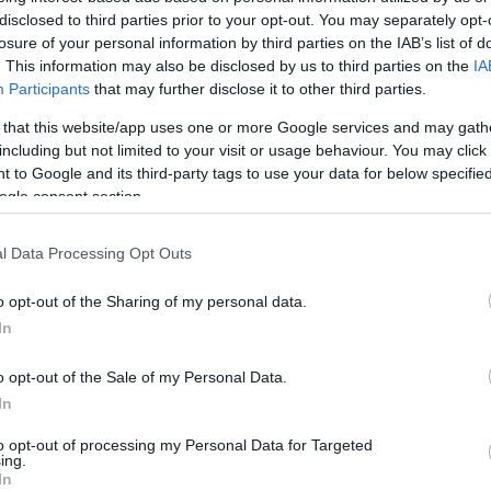
disclosed to third parties prior to your opt-out. You may separately opt-
losure of your personal information by third parties on the IAB’s list of
. This information may also be disclosed by us to third parties on the
IA
Participants
that may further disclose it to other third parties.
ause the server or network failed or because the
s not supported.
 that this website/app uses one or more Google services and may gath
including but not limited to your visit or usage behaviour. You may click 
 to Google and its third-party tags to use your data for below specifi
ogle consent section.
l Data Processing Opt Outs
o opt-out of the Sharing of my personal data.
In
o opt-out of the Sale of my Personal Data.
In
to opt-out of processing my Personal Data for Targeted
ing.
In