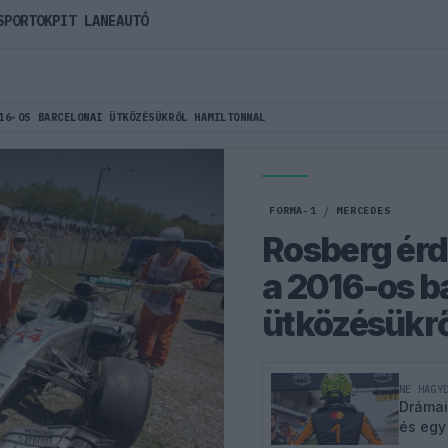
SPORTOK
PIT LANE
AUTÓ
16-OS BARCELONAI ÜTKÖZÉSÜKRŐL HAMILTONNAL
FORMA-1
/
MERCEDES
Rosberg érde
a 2016-os b
ütközésükrő
NE HAGY
Drámai
és egy