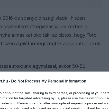
2016-os spanyolországi viadal, hiszen
en összeütközött egymással, miközben a
nyire a másikat okolták, az biztos, hogy Toto
 hiszen a pilótái megszegték a csapaton belüli
összeütközünk egymással, akkor 50-50
ótáknak. Barcelonában pontosan ez történt. 360
t.hu -
Do Not Process My Personal Information
– mondta a
Sky
nak Rosberg. Ebből tehát
g komolyak voltak, hiába nem történt nagy
to opt-out of the sale, sharing to third parties, or processing of your per
formation for targeted advertising by us, please use the below opt-out s
erre jön ki euróban vagy dollárban, ami persze
r selection. Please note that after your opt-out request is processed y
eing interest-based ads based on personal information utilized by us or