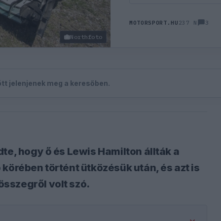
3
MOTORSPORT.HU
237 N
Northfoto
zött jelenjenek meg a keresőben.
te, hogy ő és Lewis Hamilton állták a
körében történt ütközésük után, és azt is
sszegről volt szó.