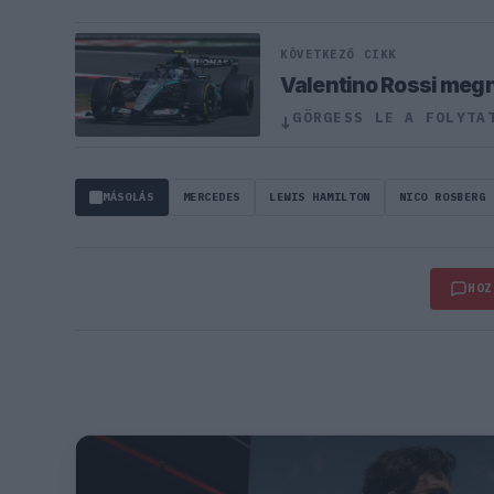
KÖVETKEZŐ CIKK
Valentino Rossi meg
GÖRGESS LE A FOLYTA
↓
MÁSOLÁS
MERCEDES
LEWIS HAMILTON
NICO ROSBERG
HOZ