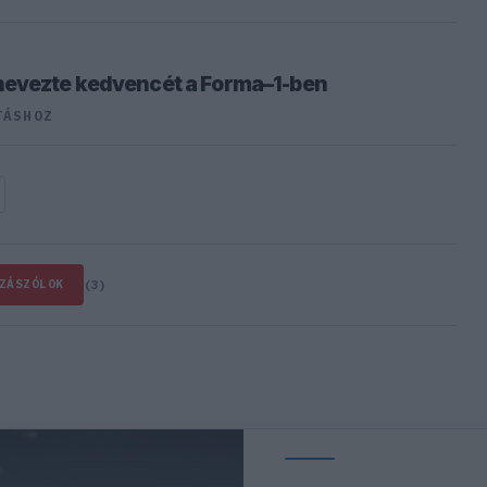
nevezte kedvencét a Forma–1-ben
TÁSHOZ
ZÁSZÓLOK
(3)