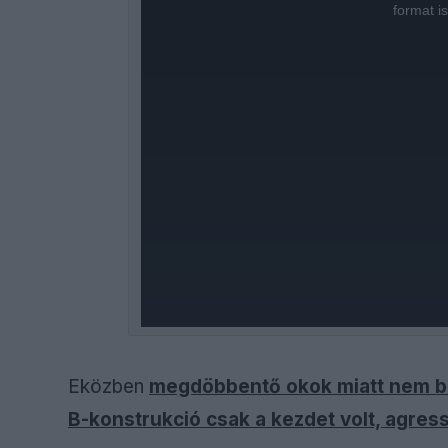
window.
format i
Eközben
megdöbbentő okok miatt nem be
B-konstrukció csak a kezdet volt, agress