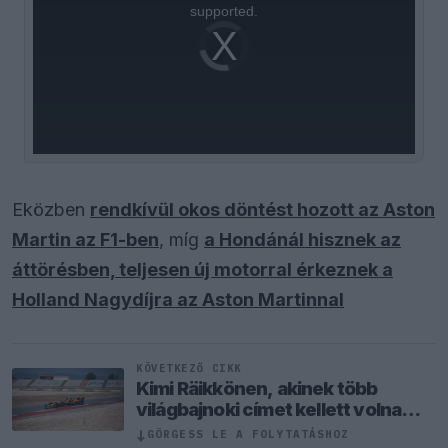
supported.
Video
Player
is
loading.
Eközben
rendkívül okos döntést hozott az Aston
Martin az F1-ben
, míg
a Hondánál hisznek az
áttörésben, teljesen új motorral érkeznek a
Holland Nagydíjra az Aston Martinnal
KÖVETKEZŐ CIKK
Kimi Räikkönen, akinek több
világbajnoki címet kellett volna
nyernie a McLarennel
↓
GÖRGESS LE A FOLYTATÁSHOZ