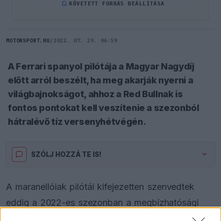
G
KÖVETETT FORRÁS BEÁLLÍTÁSA
MOTORSPORT.HU
/
2022. 07. 29. 06:59
A Ferrari spanyol pilótája a Magyar Nagydíj
előtt arról beszélt, ha meg akarják nyerni a
világbajnokságot, ahhoz a Red Bullnak is
fontos pontokat kell veszítenie a szezonból
hátralévő tíz versenyhétvégén.
SZÓLJ HOZZÁ TE IS!
A maranellóiak pilótái kifejezetten szenvedtek
eddig a 2022-es szezonban a megbízhatósági
problémáktól, Sainz és
Charles Leclerc
egyaránt