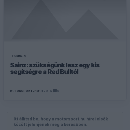
FORMA-1
Sainz: szükségünk lesz egy kis
segítségre a Red Bulltól
0
MOTORSPORT.HU
1470 N
Itt állítsd be, hogy a motorsport.hu hírei elsők
között jelenjenek meg a keresőben.