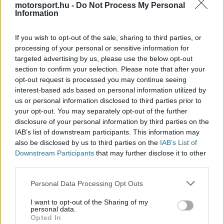
motorsport.hu -
Do Not Process My Personal
két alkalommal kényszerült idő előtt feladni
Information
futamot a Ferrari meghibásodása miatt.
If you wish to opt-out of the sale, sharing to third parties, or
processing of your personal or sensitive information for
Ha mindez nem lenne elegendő, a versenyzők
targeted advertising by us, please use the below opt-out
section to confirm your selection. Please note that after your
többször is egyéni hibákat vétettek, ami
opt-out request is processed you may continue seeing
összességében a Red Bull 82 pontos konstruktőri
interest-based ads based on personal information utilized by
us or personal information disclosed to third parties prior to
előnyéhez vezetett, míg az egyéni pontversenyt
your opt-out. You may separately opt-out of the further
Max Verstappen vezeti 63 egységgel Leclerc
disclosure of your personal information by third parties on the
IAB’s list of downstream participants. This information may
előtt.
also be disclosed by us to third parties on the
IAB’s List of
Downstream Participants
that may further disclose it to other
third parties.
The media could not be loaded, either because
This
Please note that this website/app uses one or more Google
Personal Data Processing Opt Outs
the server or network failed or because the format
services and may gather and store information including but
is
is not supported.
not limited to your visit or usage behaviour. You may click to
I want to opt-out of the Sharing of my
personal data.
Video
a
grant or deny consent to Google and its third-party tags to
Player
Opted In
is
use your data for below specified purposes in below Google