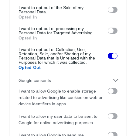
loading.
modal
consent section.
I want to opt-out of the Sale of my
Personal Data.
window.
Opted In
I want to opt-out of processing my
Personal Data for Targeted Advertising.
Opted In
Sainz lemaradása 89 pont a holland mögött, de a
I want to opt-out of Collection, Use,
spanyol továbbra is bízik abban, hogy nem
Retention, Sale, and/or Sharing of my
Personal Data that Is Unrelated with the
Purposes for which it was collected.
behozhatatlan. „Azt hiszem, egyértelmű mit kell
Opted Out
tennünk. Meg kell nyernünk minden futamot“ -
Google consents
fogalmazott Sainz a Sky Sportsnak a
I want to allow Google to enable storage
Hungaroringen.
related to advertising like cookies on web or
device identifiers in apps.
EZEKET IS AJÁNLJUK
I want to allow my user data to be sent to
Google for online advertising purposes.
FORMA-1
I want to allow Google to send me