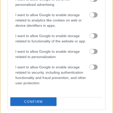
Rendkívül okos döntést hozott az
personalized advertising.
Aston Martin az F1-ben
I want to allow Google to enable storage
related to analytics like cookies on web or
device identifiers in apps.
FORMA-1
A Hondánál hisznek az áttörésben,
I want to allow Google to enable storage
teljesen új motorral érkeznek a
related to functionality of the website or app.
Holland Nagydíjra az Aston
Martinnal
I want to allow Google to enable storage
related to personalization.
FORMA-1
Montoya átlátott Verstappen
I want to allow Google to enable storage
trükkjén és elárulta a távozási
related to security, including authentication
pletykák valódi okát
functionality and fraud prevention, and other
user protection.
„A két csapat között nagy csata zajlik, ami
CONFIRM
szerintem az év végéig tart. Persze, egy bizonyos
ponton szükségünk lesz a Red Bull segítségére,